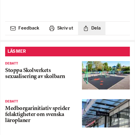
Feedback
Skriv ut
Dela
LÄS MER
DEBATT
Stoppa Skolverkets
sexualisering av skolbarn
DEBATT
Medborgarinitiativ sprider
felaktigheter om svenska
läroplaner