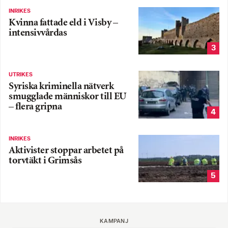
INRIKES
Kvinna fattade eld i Visby –
intensivvårdas
3
UTRIKES
Syriska kriminella nätverk
smugglade människor till EU
– flera gripna
4
INRIKES
Aktivister stoppar arbetet på
torvtäkt i Grimsås
5
KAMPANJ