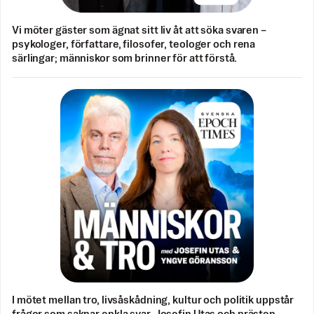
Vi möter gäster som ägnat sitt liv åt att söka svaren –
psykologer, författare, filosofer, teologer och rena
särlingar; människor som brinner för att förstå.
I mötet mellan tro, livsåskådning, kultur och politik uppstår