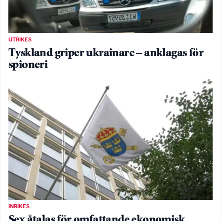
UTRIKES
Tyskland griper ukrainare – anklagas för
spioneri
INRIKES
Sex åtalas för omfattande ekonomisk