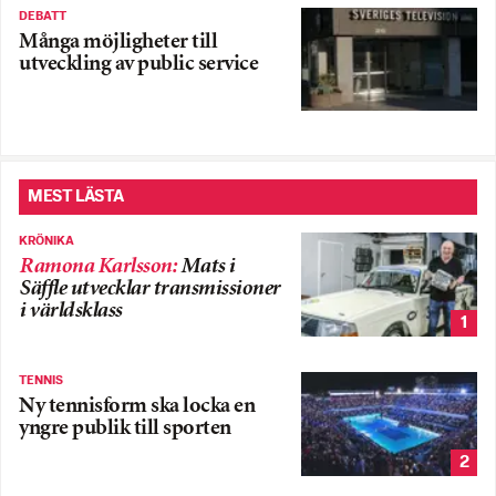
DEBATT
Många möjligheter till
utveckling av public service
MEST LÄSTA
KRÖNIKA
Ramona Karlsson
:
Mats i
Säffle utvecklar transmissioner
i världsklass
1
TENNIS
Ny tennisform ska locka en
yngre publik till sporten
2