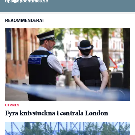
es.semithcope@spit
REKOMMENDERAT
UTRIKES
Fyra knivstuckna i centrala London