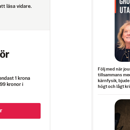
tt läsa vidare.
ör
Följ med när jou
tillsammans med
endast 1 krona
kärnfysik, bjuder
99 kronor i
högt och lågt kr
r