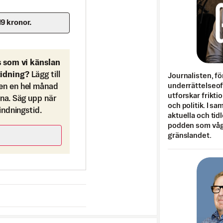
19 kronor.
s som vi känslan
tidning?
Lägg till
Journalisten, fö
underrättelseo
en en hel månad
utforskar frikti
ona. Säg upp när
och politik. I s
bindningstid.
aktuella och tid
podden som vågar
gränslandet.