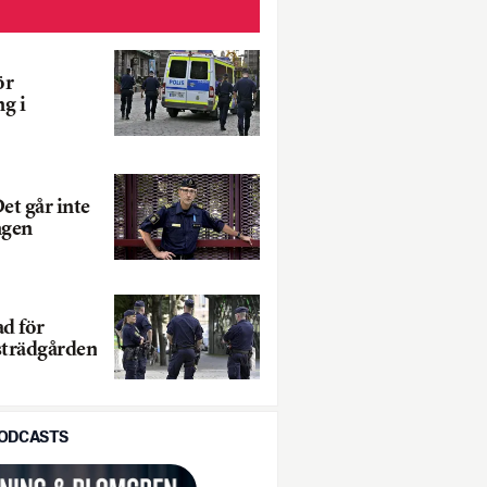
ör
g i
et går inte
ngen
ad för
trädgården
PODCASTS