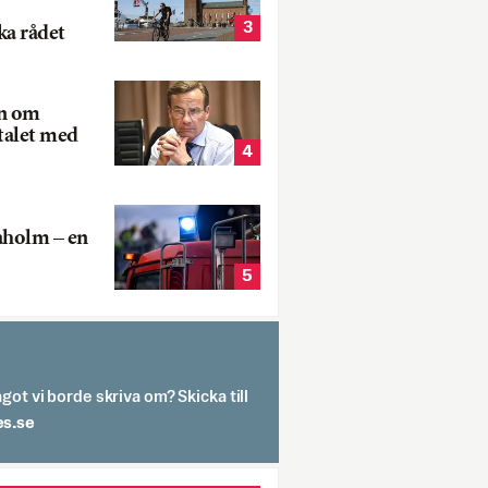
3
ka rådet
rn om
talet med
4
aholm – en
5
got vi borde skriva om? Skicka till
spit