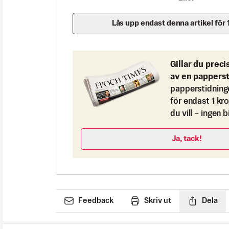
Lås upp endast denna artikel för 
Gillar du preci
av en pappers
papperstidning
för endast 1 kr
du vill – ingen 
Ja, tack!
Feedback
Skriv ut
Dela