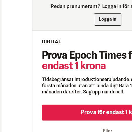
Redan prenumerant?
Logga in för a
Logga in
DIGITAL
Prova Epoch Times f
endast 1 krona
Tidsbegränsat introduktionserbjudande, 
första månaden utan att binda dig! Bara 1
månaden därefter. Säg upp när du vill.
Prova för endast 1 k
Eller