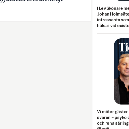
I Lev Skönare m
Johan Holmsäter
intressanta sa
hälsa i vid exist
Vi möter gäster 
svaren – psykolo
och rena särling