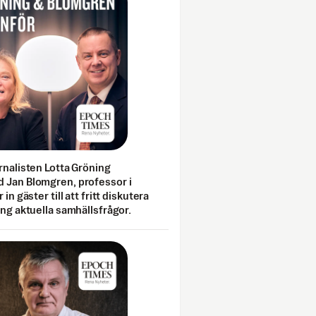
rnalisten Lotta Gröning
 Jan Blomgren, professor i
 in gäster till att fritt diskutera
ing aktuella samhällsfrågor.