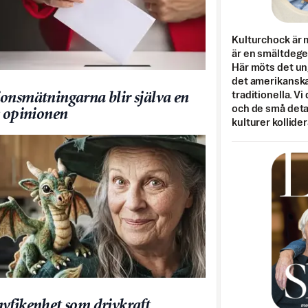
Kulturchock är 
är en smältdegel
Här möts det un
det amerikanska
traditionella. Vi
onsmätningarna blir själva en
och de små detal
v opinionen
kulturer kollider
yfikenhet som drivkraft