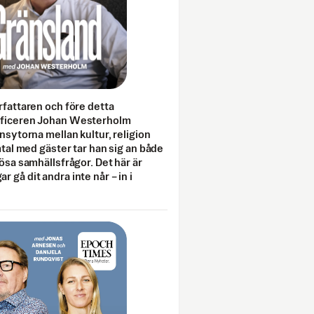
rfattaren och före detta
fficeren Johan Westerholm
onsytorna mellan kultur, religion
amtal med gäster tar han sig an både
lösa samhällsfrågor. Det här är
 gå dit andra inte når – in i