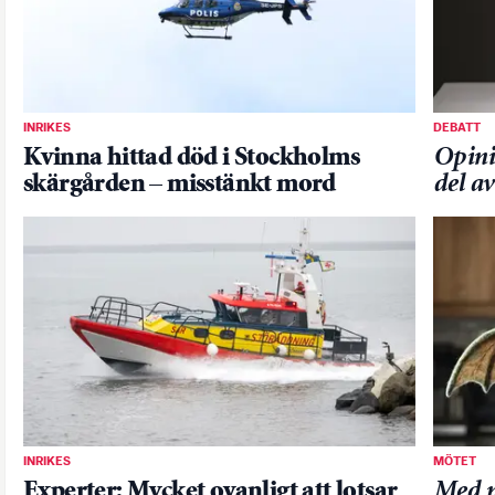
INRIKES
DEBATT
Kvinna hittad död i Stockholms
Opini
skärgården – misstänkt mord
del a
INRIKES
MÖTET
Experter: Mycket ovanligt att lotsar
Med n