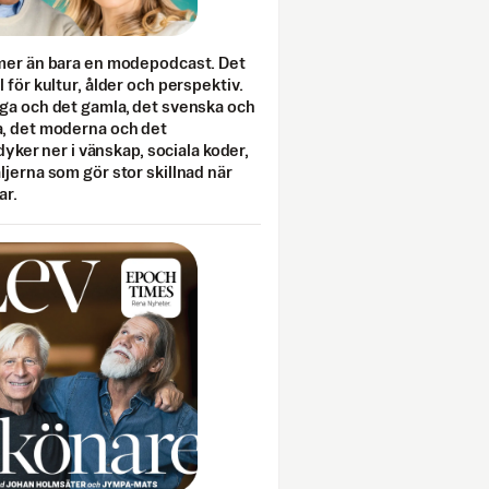
mer än bara en modepodcast. Det
 för kultur, ålder och perspektiv.
ga och det gamla, det svenska och
, det moderna och det
 dyker ner i vänskap, sociala koder,
jerna som gör stor skillnad när
ar.