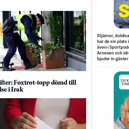
Stjärnor, doldis
har de sin plats 
även i Sportpod
Arnesen och idr
bjuder in gäster
fter: Foxtrot-topp dömd till
se i Irak