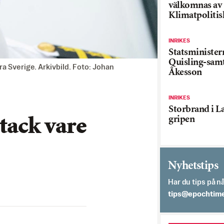
välkomnas av
Klimatpolitis
INRIKES
Statsministe
Quisling-sam
ra Sverige. Arkivbild. Foto: Johan
Åkesson
INRIKES
Storbrand i L
gripen
 tack vare
Nyhetstips
Har du tips på nå
es.semithcope@