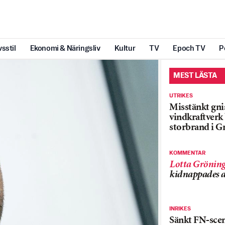
vsstil
Ekonomi & Näringsliv
Kultur
TV
Epoch TV
P
MEST LÄSTA
UTRIKES
Misstänkt gnis
vindkraftver
storbrand i G
KOMMENTAR
Lotta Grönin
kidnappades a
INRIKES
Sänkt FN-sce