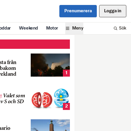
Prenumerera
Logga in
oddar
Weekend
Motor
Meny
Sök
ta från
k bakom
1
rekland
g
:
Valet som
v S och SD
2
nario