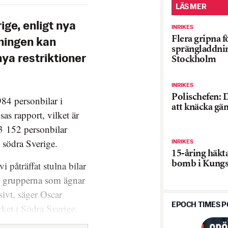
LÄS MER
ige, enligt nya
INRIKES
Flera gripna f
kningen kan
sprängladdnin
nya restriktioner
Stockholm
INRIKES
Polischefen: D
984 personbilar i
att knäcka gä
as rapport, vilket är
 3 152 personbilar
 södra Sverige.
INRIKES
15-åring häkt
bomb i Kungs
i påträffat stulna bilar
ill grupperna som ägnar
nsivt, säger Oscar
EPOCH TIMES 
rket i Södra Sverige.