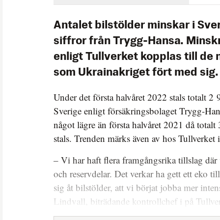
Antalet bilstölder minskar i Sver
siffror från Trygg-Hansa. Mins
enligt Tullverket kopplas till de 
som Ukrainakriget fört med sig.
Under det första halvåret 2022 stals totalt 2 
Sverige enligt försäkringsbolaget Trygg-Hans
något lägre än första halvåret 2021 då totalt
stals. Trenden märks även av hos Tullverket i
– Vi har haft flera framgångsrika tillslag där v
och reservdelar. Det verkar ha gett ett eko t
sig åt bilstölder, att vi börjat jobba mer inte
Lindvall, biträdande kontrollchef i på Tullve