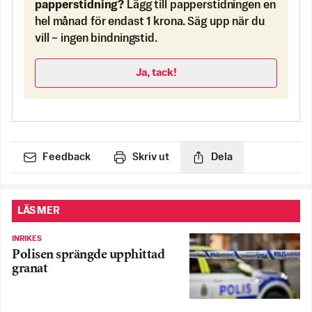
papperstidning?
Lägg till papperstidningen en
hel månad för endast 1 krona. Säg upp när du
vill – ingen bindningstid.
Ja, tack!
Feedback
Skriv ut
Dela
LÄS MER
INRIKES
Polisen sprängde upphittad
granat