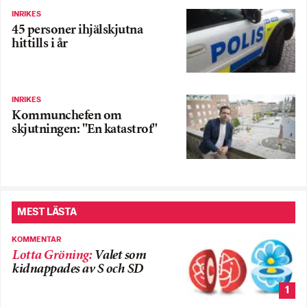
INRIKES
45 personer ihjälskjutna
hittills i år
INRIKES
Kommunchefen om
skjutningen: "En katastrof"
MEST LÄSTA
KOMMENTAR
Lotta Gröning
:
Valet som
kidnappades av S och SD
1