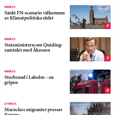
INRIKES
Sänkt FN-scenario välkomnas
av Klimatpolitiska rådet
2
INRIKES
Statsministern om Quisling-
samtalet med Åkesson
3
INRIKES
Storbrand i Laholm – en
gripen
4
UTRIKES
Marockos migranter pressar