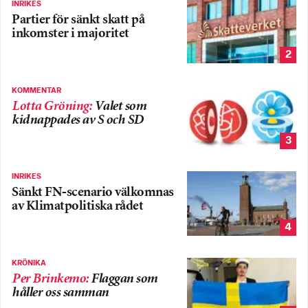
INRIKES
Partier för sänkt skatt på
inkomster i majoritet
2
KOMMENTAR
Lotta Gröning
:
Valet som
kidnappades av S och SD
3
INRIKES
Sänkt FN-scenario välkomnas
av Klimatpolitiska rådet
4
KRÖNIKA
Per Brinkemo
:
Flaggan som
håller oss samman