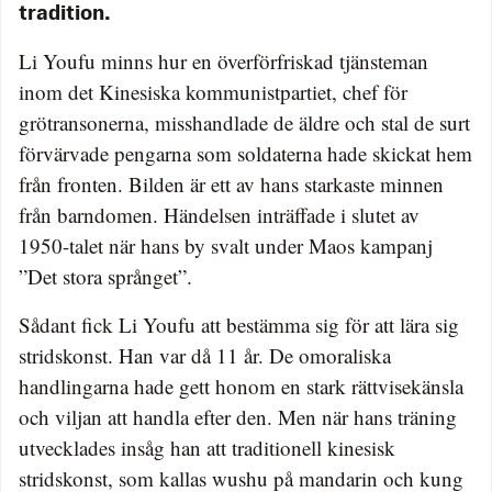
tradition.
Li Youfu minns hur en överförfriskad tjänsteman
inom det Kinesiska kommunistpartiet, chef för
grötransonerna, misshandlade de äldre och stal de surt
förvärvade pengarna som soldaterna hade skickat hem
från fronten. Bilden är ett av hans starkaste minnen
från barndomen. Händelsen inträffade i slutet av
1950-talet när hans by svalt under Maos kampanj
”Det stora språnget”.
Sådant fick Li Youfu att bestämma sig för att lära sig
stridskonst. Han var då 11 år. De omoraliska
handlingarna hade gett honom en stark rättvisekänsla
och viljan att handla efter den. Men när hans träning
utvecklades insåg han att traditionell kinesisk
stridskonst, som kallas wushu på mandarin och kung