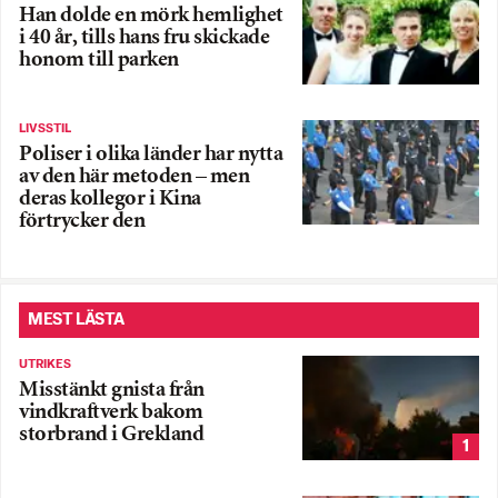
Han dolde en mörk hemlighet
i 40 år, tills hans fru skickade
honom till parken
LIVSSTIL
Poliser i olika länder har nytta
av den här metoden – men
deras kollegor i Kina
förtrycker den
MEST LÄSTA
UTRIKES
Misstänkt gnista från
vindkraftverk bakom
storbrand i Grekland
1