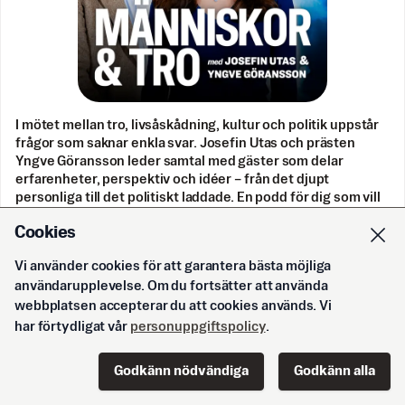
I mötet mellan tro, livsåskådning, kultur och politik uppstår
frågor som saknar enkla svar. Josefin Utas och prästen
Yngve Göransson leder samtal med gäster som delar
erfarenheter, perspektiv och idéer – från det djupt
personliga till det politiskt laddade. En podd för dig som vill
förstå mer än det som syns på ytan.
Cookies
Vi använder cookies för att garantera bästa möjliga
användarupplevelse. Om du fortsätter att använda
Svenska Epoch Times
webbplatsen accepterar du att cookies används. Vi
har förtydligat vår
personuppgiftspolicy
.
E-tidning
Godkänn nödvändiga
Godkänn alla
Korsord och sudoku
Start
Innehåll
Podd
Senaste
Logga in