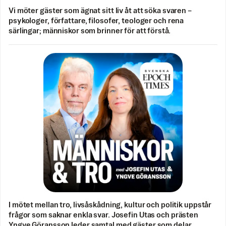
Vi möter gäster som ägnat sitt liv åt att söka svaren –
psykologer, författare, filosofer, teologer och rena
särlingar; människor som brinner för att förstå.
I mötet mellan tro, livsåskådning, kultur och politik uppstår
frågor som saknar enkla svar. Josefin Utas och prästen
Yngve Göransson leder samtal med gäster som delar