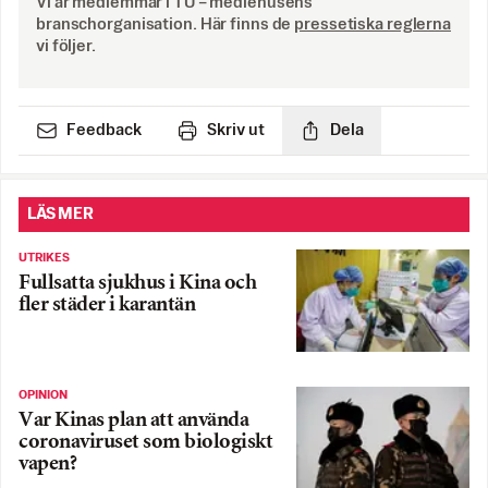
Vi är medlemmar i TU – mediehusens
branschorganisation. Här finns de
pressetiska reglerna
vi följer.
Feedback
Skriv ut
Dela
LÄS MER
UTRIKES
Fullsatta sjukhus i Kina och
fler städer i karantän
OPINION
Var Kinas plan att använda
coronaviruset som biologiskt
vapen?