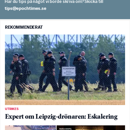
Har du tips på något vi borde skriva om? Skicka till
es.semithcope@spit
REKOMMENDERAT
UTRIKES
Expert om Leipzig-drönaren: Eskalering