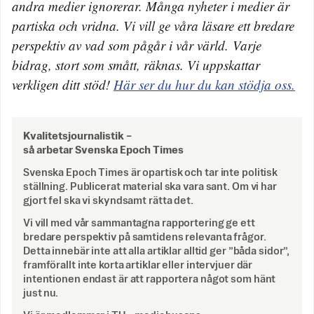
andra medier ignorerar. Många nyheter i medier är
partiska och vridna. Vi vill ge våra läsare ett bredare
perspektiv av vad som pågår i vår värld. Varje
bidrag, stort som smått, räknas. Vi uppskattar
verkligen ditt stöd!
Här ser du hur du kan stödja oss.
Kvalitetsjournalistik –
så arbetar Svenska Epoch Times
Svenska Epoch Times är opartisk och tar inte politisk
ställning. Publicerat material ska vara sant. Om vi har
gjort fel ska vi skyndsamt rätta det.
Vi vill med vår sammantagna rapportering ge ett
bredare perspektiv på samtidens relevanta frågor.
Detta innebär inte att alla artiklar alltid ger ”båda sidor”,
framförallt inte korta artiklar eller intervjuer där
intentionen endast är att rapportera något som hänt
just nu.