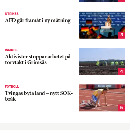
UTRIKES
AFD går framåt i ny mätning
3
INRIKES
Aktivister stoppar arbetet på
torvtäkt i Grimsås
4
FOTBOLL
Tvingas byta land – nytt SOK-
bråk
5