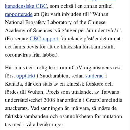
kanadensiska CBC
, som också i en annan artikel
rapporterade
att Qiu varit inbjuden till ”Wuhan
National Biosafety Laboratory of the Chinese
Academy of Sciences två gånger per år under två år”.
(En senare
CBC-rapport
förnekade påståendet om att
det fanns bevis för att de kinesiska forskarna stulit
coronavirus från labbet).
Här har vi en trolig teori om nCoV-organismens resa:
först
upptäckt
i Saudiarabien, sedan
studerad
i
Kanada, där den stals av en kinesisk forskare och
fördes till Wuhan. Precis som uttalandet av Taiwans
underrättelsechef 2008 har artikeln i GreatGameIndia
attackerats. Vad sanningen än må vara, så måste de
faktiska sambanden och osannolikheten för mutation
tas med i våra beräkningar.