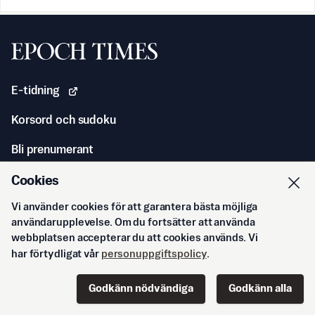
Svenska Epoch Times
E-tidning
Korsord och sudoku
Bli prenumerant
Köp gåvoprenumeration
Cookies
Vi använder cookies för att garantera bästa möjliga
Vanliga frågor och svar
användarupplevelse. Om du fortsätter att använda
webbplatsen accepterar du att cookies används. Vi
Exklusiv artikelserie
har förtydligat vår
personuppgiftspolicy
.
Kontakta oss
Godkänn nödvändiga
Godkänn alla
Annonsera
Start
Innehåll
Podd
Senaste
Logga in