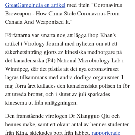
GreatGameIndia en artikel
med titeln "Coronavirus
Bioweapon - How China Stole Coronavirus From
Canada And Weaponized It."
Författarna var smarta nog att lägga ihop Khan's
artikel i Virology Journal med nyheten om att ett
säkerhetsintrång gjorts av kinesiska medborgare på
det kanadensiska (P4) National Microbiology Lab i
Winnipeg, där det påstås att det nya coronaviruset
lagras tillsammans med andra dödliga organismer. I
maj förra året kallades den kanadensiska polisen in för
att utreda brottet, och i slutet av juli sparkades
kineserna ut från anläggningen.
Den framstående virologen Dr Xiangguo Qiu och
hennes make, samt ett okänt antal av hennes studenter
från Kina, skickades bort från labbet,
rapporterade