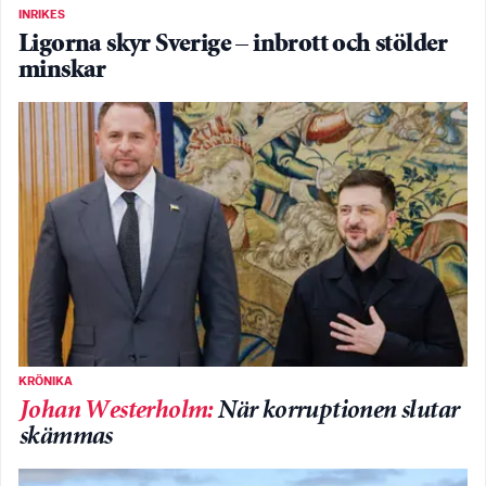
INRIKES
Ligorna skyr Sverige – inbrott och stölder
minskar
KRÖNIKA
Johan Westerholm
:
När korruptionen slutar
skämmas