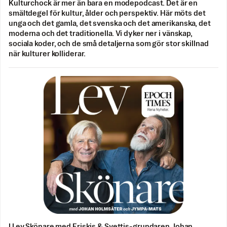
Kulturchock är mer än bara en modepodcast. Det är en
smältdegel för kultur, ålder och perspektiv. Här möts det
unga och det gamla, det svenska och det amerikanska, det
moderna och det traditionella. Vi dyker ner i vänskap,
sociala koder, och de små detaljerna som gör stor skillnad
när kulturer kolliderar.
I Lev Skönare med Friskis & Svettis-grundaren Johan