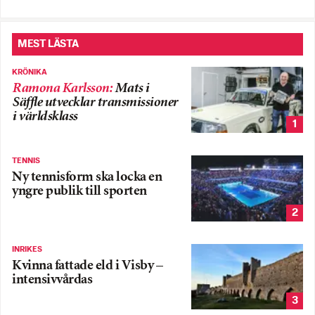
MEST LÄSTA
KRÖNIKA
Ramona Karlsson
:
Mats i
Säffle utvecklar transmissioner
i världsklass
1
TENNIS
Ny tennisform ska locka en
yngre publik till sporten
2
INRIKES
Kvinna fattade eld i Visby –
intensivvårdas
3