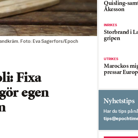
Quisling-sam
Åkesson
INRIKES
Storbrand i L
gripen
 tandkräm. Foto: Eva Sagerfors/Epoch
UTRIKES
Marockos mig
pressar Europ
i: Fixa
gör egen
Nyhetstips
m
Har du tips på nå
es.semithcope@