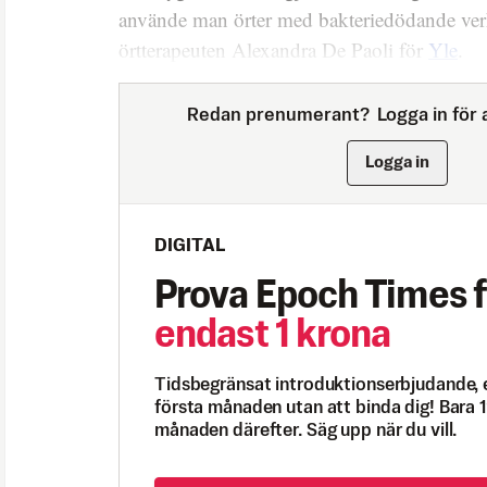
använde man örter med bakteriedödande verk
örtterapeuten Alexandra De Paoli för
Yle
.
Redan prenumerant?
Logga in för a
Logga in
DIGITAL
Prova Epoch Times f
endast 1 krona
Tidsbegränsat introduktionserbjudande, 
första månaden utan att binda dig! Bara 1
månaden därefter. Säg upp när du vill.