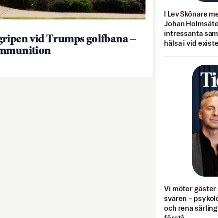
I Lev Skönare m
Johan Holmsäter
intressanta sa
ripen vid Trumps golfbana –
hälsa i vid exist
ammunition
Vi möter gäster 
svaren – psykolo
och rena särling