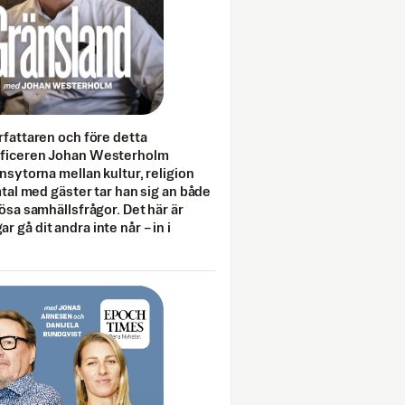
rfattaren och före detta
fficeren Johan Westerholm
onsytorna mellan kultur, religion
amtal med gäster tar han sig an både
lösa samhällsfrågor. Det här är
 gå dit andra inte når – in i