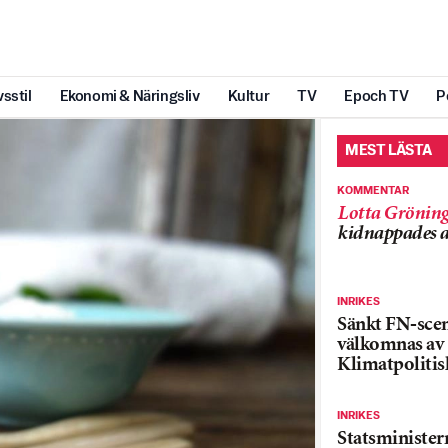
vsstil
Ekonomi & Näringsliv
Kultur
TV
Epoch TV
P
MEST LÄSTA
KOMMENTAR
Lotta Grönin
kidnappades a
INRIKES
Sänkt FN-sce
välkomnas av
Klimatpolitis
INRIKES
Statsministe