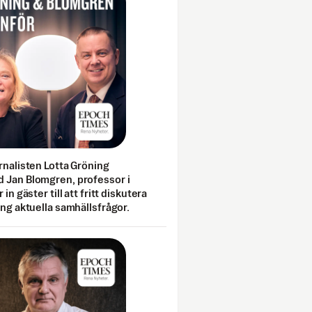
rnalisten Lotta Gröning
 Jan Blomgren, professor i
 in gäster till att fritt diskutera
ing aktuella samhällsfrågor.