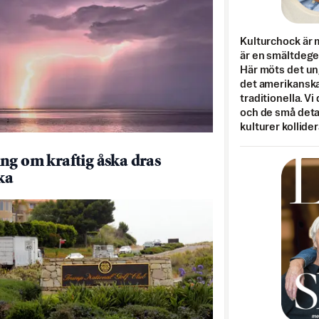
Kulturchock är 
är en smältdegel
Här möts det un
det amerikanska
traditionella. Vi
och de små detal
kulturer kollider
ng om kraftig åska dras
ka