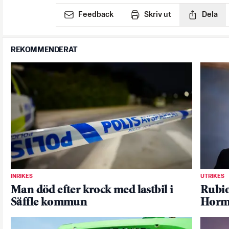
Feedback
Skriv ut
Dela
REKOMMENDERAT
INRIKES
UTRIKES
Man död efter krock med lastbil i
Rubio
Säffle kommun
Horm