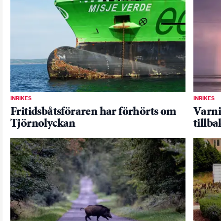
INRIKES
INRIKES
Fritidsbåtsföraren har förhörts om
Varni
Tjörnolyckan
tillba