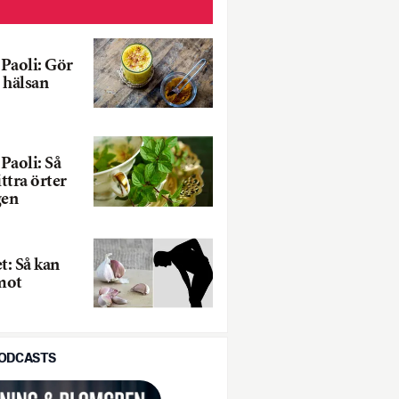
Paoli: Gör
 hälsan
Paoli: Så
ittra örter
gen
: Så kan
 mot
PODCASTS