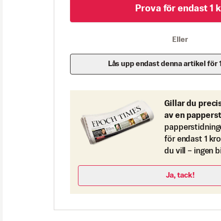
Prova för endast 1 k
Eller
Lås upp endast denna artikel för 
Gillar du preci
av en pappers
papperstidning
för endast 1 kr
du vill – ingen 
Ja, tack!