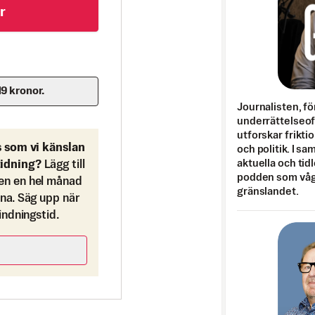
r
19 kronor.
Journalisten, fö
underrättelseo
utforskar frikti
s som vi känslan
och politik. I s
aktuella och tid
tidning?
Lägg till
podden som vågar
en en hel månad
gränslandet.
ona. Säg upp när
bindningstid.