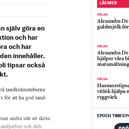
LÄS MER
HÄLSA
Alexandra De 
guldmjölk för
n själv göra en
ktion och har
öra och har
HÄLSA
Alexandra De 
den innehåller.
hjälper våra b
matsmältnin
li tipsar också
kt.
HÄLSA
Husmorstipset
 på tandkrämstuberna
vitlök hjälpa
 för att ha god tand-
ryggvärk
EPOCH TIMES 
n andra sätt att sköta
andpulver och dels