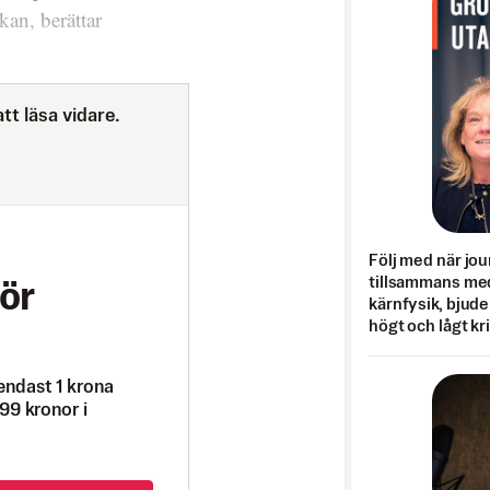
an, berättar
tt läsa vidare.
Följ med när jou
tillsammans med
ör
kärnfysik, bjuder
högt och lågt kr
endast 1 krona
99 kronor i