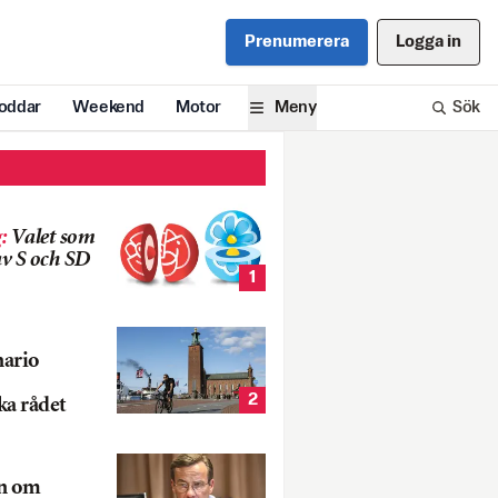
Prenumerera
Logga in
oddar
Weekend
Motor
Meny
Sök
g
:
Valet som
v S och SD
1
nario
2
ka rådet
rn om