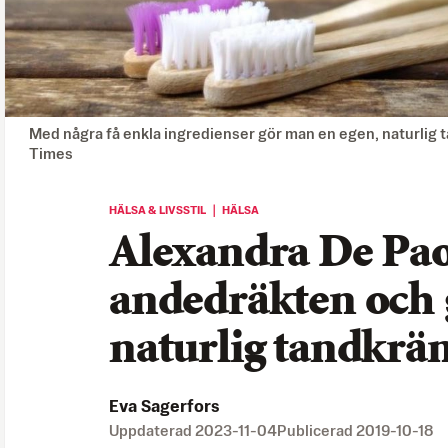
Med några få enkla ingredienser gör man en egen, naturlig
Times
HÄLSA & LIVSSTIL ｜ HÄLSA
Alexandra De Paol
andedräkten och 
naturlig tandkrä
Eva Sagerfors
Uppdaterad
2023-11-04
Publicerad
2019-10-18