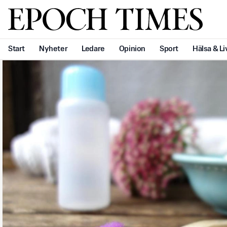
Svenska Epoch Times
Start
Nyheter
Ledare
Opinion
Sport
Hälsa & Li