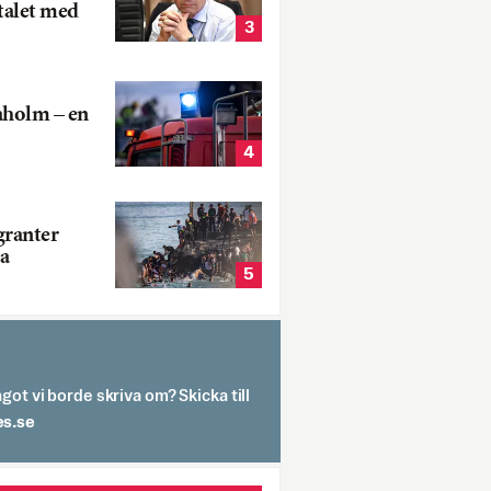
talet med
3
aholm – en
4
ranter
a
5
got vi borde skriva om? Skicka till
spit