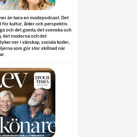
mer än bara en modepodcast. Det
 för kultur, ålder och perspektiv.
ga och det gamla, det svenska och
, det moderna och det
 dyker ner i vänskap, sociala koder,
jerna som gör stor skillnad när
ar.