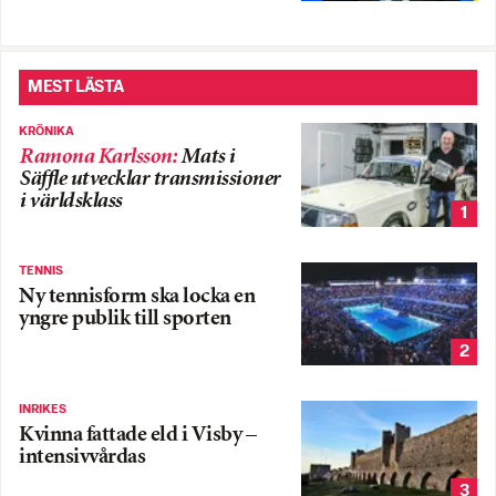
MEST LÄSTA
KRÖNIKA
Ramona Karlsson
:
Mats i
Säffle utvecklar transmissioner
i världsklass
1
TENNIS
Ny tennisform ska locka en
yngre publik till sporten
2
INRIKES
Kvinna fattade eld i Visby –
intensivvårdas
3