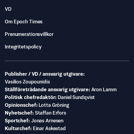
VD
Om Epoch Times
Prenumerationsvillkor
Integritetspolicy
Publisher / VD / ansvarig utgivare
Vasilios Zoupounidis
Ställföreträdande ansvarig utgivare
Aron Lamm
Politisk chefredaktör
Daniel Sundqvist
Opinionschef
Lotta Gröning
Nyhetschef
Staffan Erfors
Sportchef
Jonas Arnesen
Kulturchef
Einar Askestad