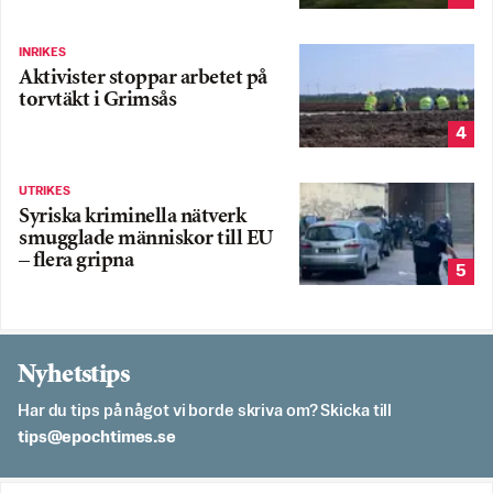
INRIKES
Aktivister stoppar arbetet på
torvtäkt i Grimsås
4
UTRIKES
Syriska kriminella nätverk
smugglade människor till EU
– flera gripna
5
Nyhetstips
Har du tips på något vi borde skriva om? Skicka till
es.semithcope@spit