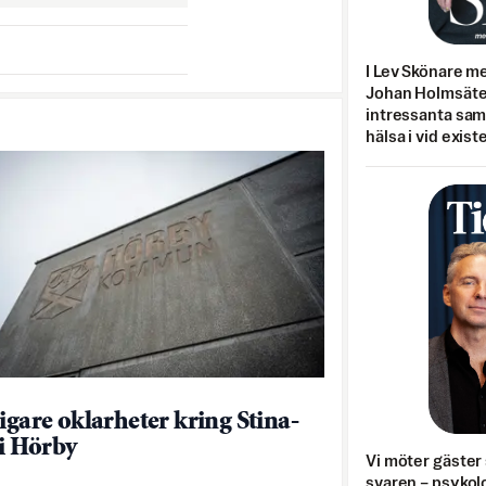
I Lev Skönare m
Johan Holmsäter
intressanta sa
hälsa i vid exist
ligare oklarheter kring Stina-
 i Hörby
Vi möter gäster 
svaren – psykolo