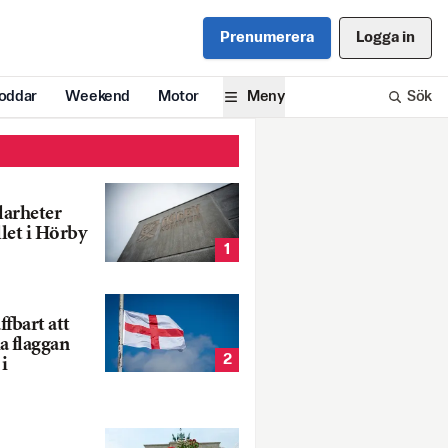
Prenumerera
Logga in
oddar
Weekend
Motor
Meny
Sök
larheter
llet i Hörby
1
fbart att
a flaggan
2
i