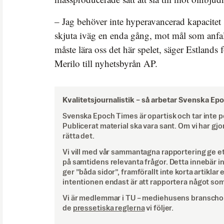
– Jag behöver inte hyperavancerad kapacitet
skjuta iväg en enda gång, mot mål som anfall
måste lära oss det här spelet, säger Estlands
Merilo till nyhetsbyrån AP.
Kvalitetsjournalistik –
så arbetar Svenska Ep
Svenska Epoch Times är opartisk och tar inte pol
Publicerat material ska vara sant. Om vi har gjo
rätta det.
Vi vill med vår sammantagna rapportering ge e
på samtidens relevanta frågor. Detta innebär inte 
ger ”båda sidor”, framförallt inte korta artiklar 
intentionen endast är att rapportera något som
Vi är medlemmar i TU – mediehusens branschor
de
pressetiska reglerna
vi följer.