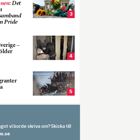
onen
:
Det
a
3
i samband
m Pride
verige –
ölder
4
ranter
a
5
got vi borde skriva om? Skicka till
spit