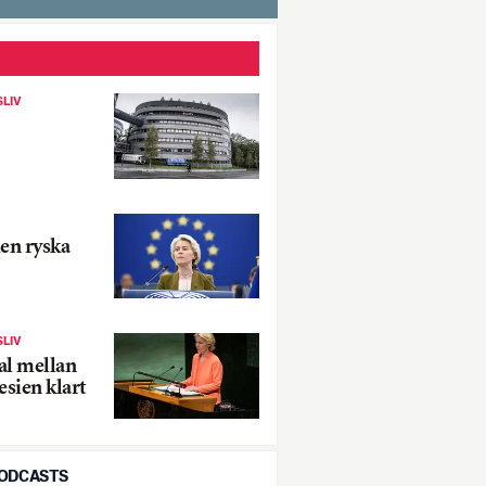
SLIV
den ryska
SLIV
al mellan
sien klart
PODCASTS