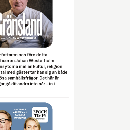
rfattaren och före detta
fficeren Johan Westerholm
onsytorna mellan kultur, religion
amtal med gäster tar han sig an både
lösa samhällsfrågor. Det här är
 gå dit andra inte når – in i