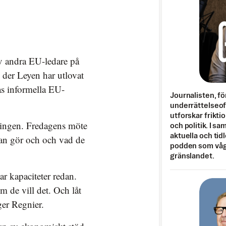
av andra EU-ledare på
der Leyen har utlovat
as informella EU-
Journalisten, fö
underrättelseo
utforskar frikti
eringen. Fredagens möte
och politik. I s
aktuella och tid
an gör och och vad de
podden som vågar
gränslandet.
ar kapaciteter redan.
m de vill det. Och låt
er Regnier.