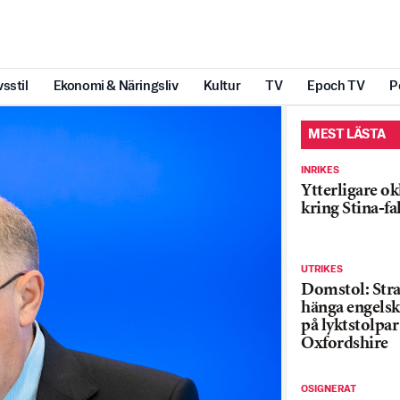
vsstil
Ekonomi & Näringsliv
Kultur
TV
Epoch TV
P
MEST LÄSTA
INRIKES
Ytterligare ok
kring Stina-fa
UTRIKES
Domstol: Straf
hänga engelsk
på lyktstolpar 
Oxfordshire
OSIGNERAT