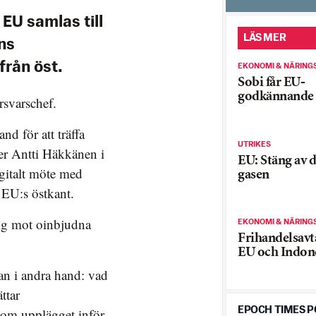
EU samlas till
LÄS MER
ns
rån öst.
EKONOMI & NÄRING
Sobi får EU-
godkännande
rsvarschef.
nd för att träffa
UTRIKES
ter Antti Häkkänen i
EU: Stäng av 
igitalt möte med
gasen
 EU:s östkant.
ig mot oinbjudna
EKONOMI & NÄRING
Frihandelsavt
EU och Indone
an i andra hand: vad
ttar
EPOCH TIMES 
om upplägget inför