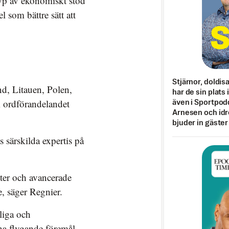
typ av ekonomiskt stöd
 som bättre sätt att
Stjärnor, doldis
nd, Litauen, Polen,
har de sin plats 
 ordförandelandet
även i Sportpod
Arnesen och idr
bjuder in gäster
 särskilda expertis på
eter och avancerade
e, säger Regnier.
liga och
dna flygande föremål.