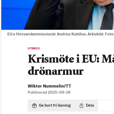
EU:s försvarskommissionär Andrius Kubilius. Arkivbild. Fot
UTRIKES
Krismöte i EU: M
drönarmur
Wiktor Nummelin/TT
Publicerad
2025-09-26
Ge bort fri läsning
Dela