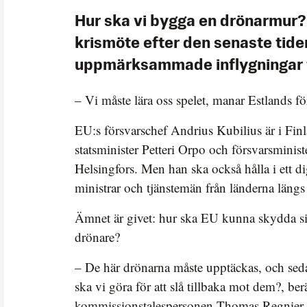
Hur ska vi bygga en drönarmur? 
krismöte efter den senaste tide
uppmärksammade inflygningar f
– Vi måste lära oss spelet, manar Estlands fö
EU:s försvarschef Andrius Kubilius är i Finla
statsminister Petteri Orpo och försvarsminis
Helsingfors. Men han ska också hålla i ett d
ministrar och tjänstemän från länderna längs
Ämnet är givet: hur ska EU kunna skydda s
drönare?
– De här drönarna måste upptäckas, och sed
ska vi göra för att slå tillbaka mot dem?, berä
kommissionstalespersonen Thomas Regnier 