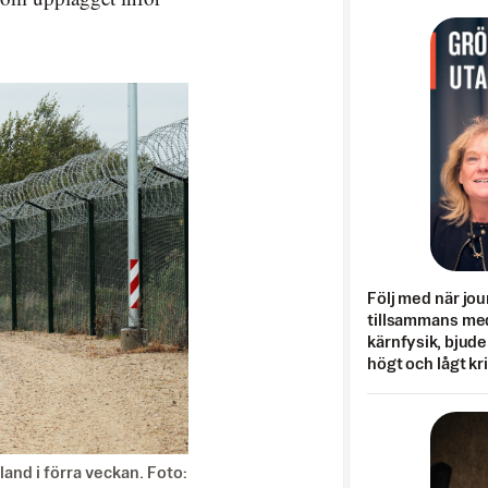
Följ med när jou
tillsammans med
kärnfysik, bjuder
högt och lågt kr
and i förra veckan. Foto: