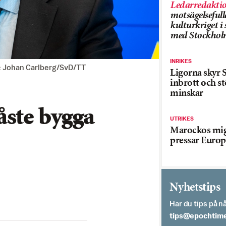
Ledarredakti
motsägelsefull
kulturkriget 
med Stockhol
INRIKES
o: Johan Carlberg/SvD/TT
Ligorna skyr S
inbrott och st
minskar
åste bygga
UTRIKES
Marockos mig
pressar Europ
Nyhetstips
Har du tips på nå
es.semithcope@