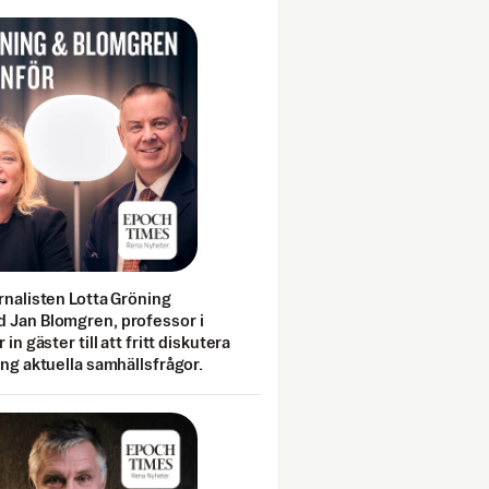
rnalisten Lotta Gröning
 Jan Blomgren, professor i
 in gäster till att fritt diskutera
ing aktuella samhällsfrågor.