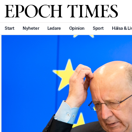
Svenska Epoch Times
Start
Nyheter
Ledare
Opinion
Sport
Hälsa & Li