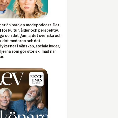
mer än bara en modepodcast. Det
 för kultur, ålder och perspektiv.
ga och det gamla, det svenska och
, det moderna och det
 dyker ner i vänskap, sociala koder,
jerna som gör stor skillnad när
ar.