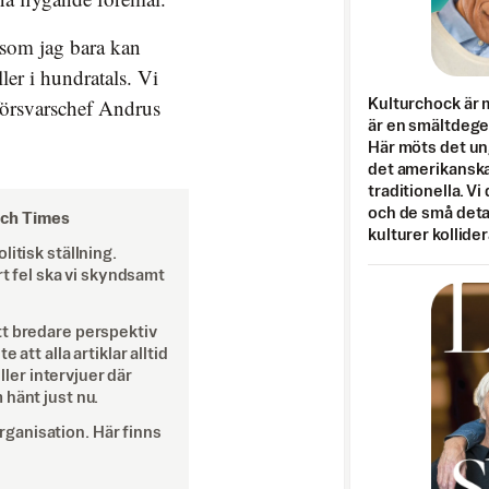
 som jag bara kan
er i hundratals. Vi
 försvarschef Andrus
Kulturchock är 
är en smältdegel
Här möts det un
det amerikanska
traditionella. Vi
och de små detal
och Times
kulturer kollider
itisk ställning.
rt fel ska vi skyndsamt
tt bredare perspektiv
att alla artiklar alltid
eller intervjuer där
 hänt just nu.
ganisation. Här finns