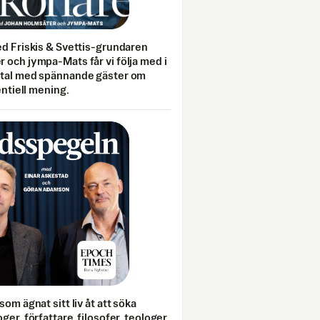
ed Friskis & Svettis-grundaren
 och jympa-Mats får vi följa med i
mtal med spännande gäster om
entiell mening.
som ägnat sitt liv åt att söka
ger, författare, filosofer, teologer