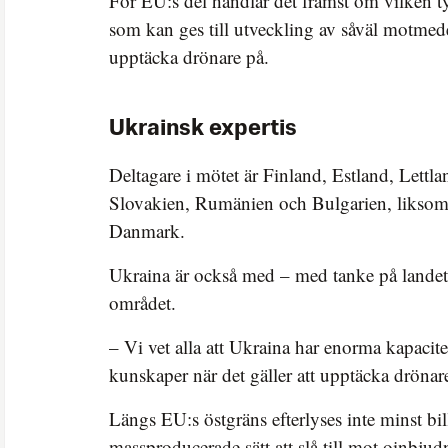
För EU:s del handlar det främst om vilken 
som kan ges till utveckling av såväl motmedel
upptäcka drönare på.
Ukrainsk expertis
Deltagare i mötet är Finland, Estland, Lettla
Slovakien, Rumänien och Bulgarien, liksom
Danmark.
Ukraina är också med – med tanke på landets
området.
– Vi vet alla att Ukraina har enorma kapacit
kunskaper när det gäller att upptäcka drönar
Längs EU:s östgräns efterlyses inte minst bil
massproducerade sätt att slå till mot oinbju