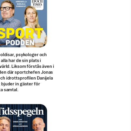
doldisar, psykologer och
alla har de sin plats i
värld. Liksom förstås även i
en där sportchefen Jonas
h idrottsprofilen Danijela
bjuder in gäster för
a samtal.