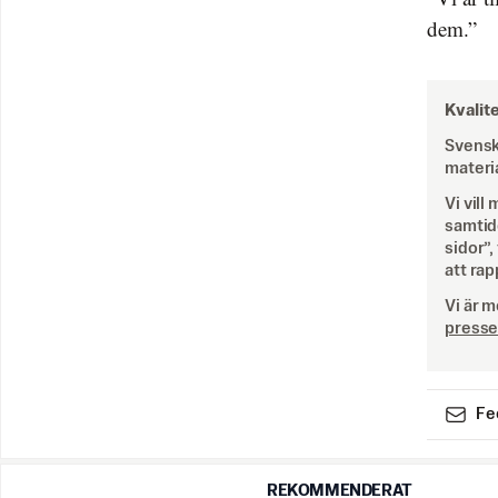
dem.”
Kvalite
Svenska
materia
Vi vil
samtide
sidor”,
att ra
Vi är 
presse
Fe
REKOMMENDERAT