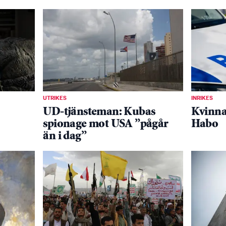
UTRIKES
INRIKES
UD-tjänsteman: Kubas
Kvinna 
spionage mot USA ”pågår
Habo
än i dag”