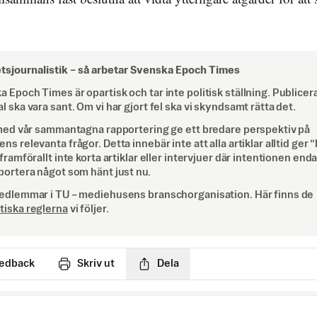
tsjournalistik –
så arbetar Svenska Epoch Times
 Epoch Times är opartisk och tar inte politisk ställning. Publicer
l ska vara sant. Om vi har gjort fel ska vi skyndsamt rätta det.
l med vår sammantagna rapportering ge ett bredare perspektiv på
ns relevanta frågor. Detta innebär inte att alla artiklar alltid ger 
 framförallt inte korta artiklar eller intervjuer där intentionen enda
pportera något som hänt just nu.
medlemmar i TU – mediehusens branschorganisation. Här finns de
tiska reglerna
vi följer.
edback
Skriv ut
Dela