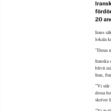
Irans
fördö
20 an
Irans sä
lokala kr
”Deras u
Iranska 
blivit m
Iran, fr
”Vi står
dessa ho
skriver 
”Vi är t