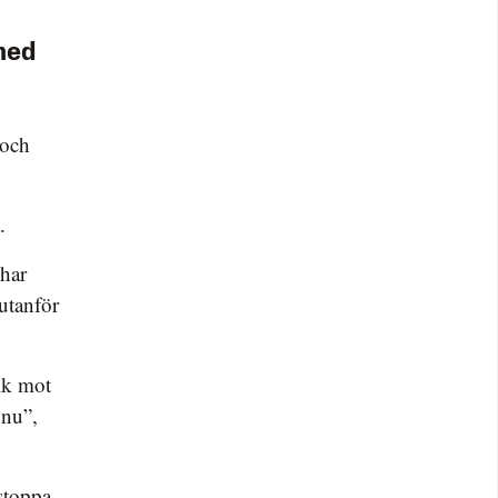
med
 och
.
 har
 utanför
olk mot
 nu”,
 stoppa