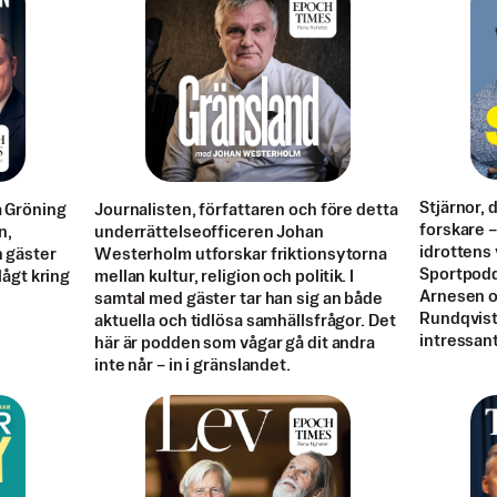
Stjärnor, 
a Gröning
Journalisten, författaren och före detta
forskare – 
n,
underrättelseofficeren Johan
idrottens 
n gäster
Westerholm utforskar friktionsytorna
Sportpodd
 lågt kring
mellan kultur, religion och politik. I
Arnesen oc
samtal med gäster tar han sig an både
Rundqvist 
aktuella och tidlösa samhällsfrågor. Det
intressant
här är podden som vågar gå dit andra
inte når – in i gränslandet.