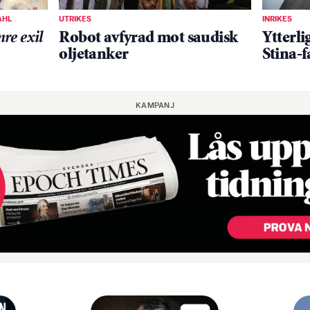
AHL
UTRIKES
INRIKES
nre exil
Robot avfyrad mot saudisk
Ytterli
oljetanker
Stina-f
KAMPANJ