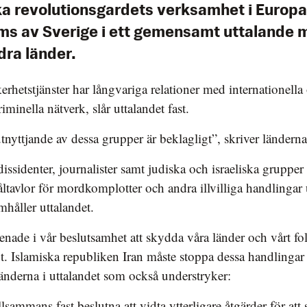
ka revolutionsgardets verksamhet i Europa
ms av Sverige i ett gemensamt uttalande 
dra länder.
kerhetstjänster har långvariga relationer med internationella
iminella nätverk, slår uttalandet fast.
tnyttjande av dessa grupper är beklagligt”, skriver länderna
dissidenter, journalister samt judiska och israeliska grupper
åltavlor för mordkomplotter och andra illvilliga handlingar
amhåller uttalandet.
 enade i vår beslutsamhet att skydda våra länder och vårt f
t. Islamiska republiken Iran måste stoppa dessa handlingar
länderna i uttalandet som också understryker:
illsammans fast beslutna att vidta ytterligare åtgärder för att