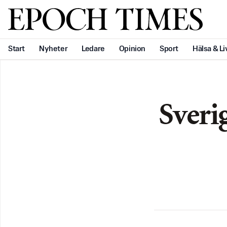
Svenska Epoch Times
Start
Nyheter
Ledare
Opinion
Sport
Hälsa & Li
Sveri