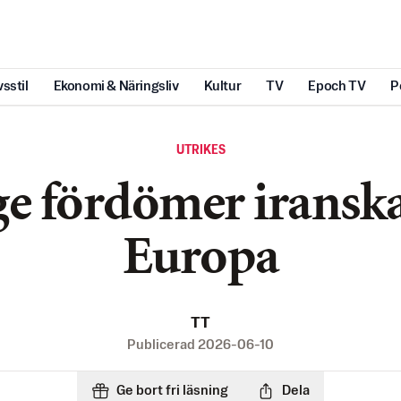
vsstil
Ekonomi & Näringsliv
Kultur
TV
Epoch TV
P
UTRIKES
ge fördömer iranska
Europa
TT
Publicerad
2026-06-10
Ge bort fri läsning
Dela