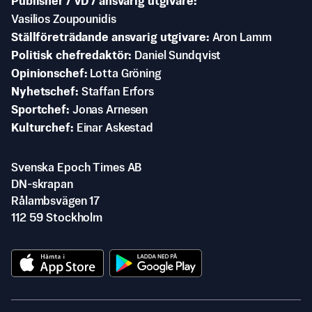
Publisher / VD / ansvarig utgivare
Vasilios Zoupounidis
Ställföreträdande ansvarig utgivare
Aron Lamm
Politisk chefredaktör
Daniel Sundqvist
Opinionschef
Lotta Gröning
Nyhetschef
Staffan Erfors
Sportchef
Jonas Arnesen
Kulturchef
Einar Askestad
Svenska Epoch Times AB
DN-skrapan
Rålambsvägen 17
112 59 Stockholm