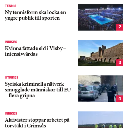
TENNIS
Ny tennisform ska locka en
yngre publik till sporten
2
INRIKES
Kvinna fattade eld i Visby –
intensivvårdas
3
UTRIKES
Syriska kriminella nätverk
smugglade människor till EU
– flera gripna
4
INRIKES
Aktivister stoppar arbetet på
torvtäkt i Grimsås