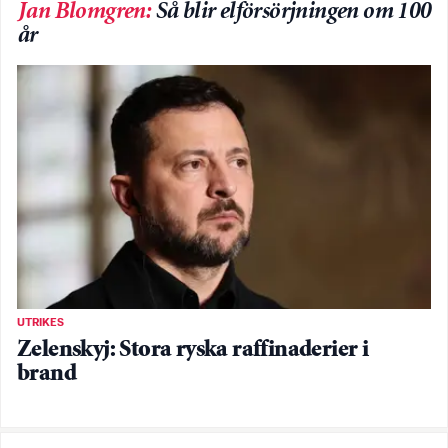
Jan Blomgren
:
Så blir elförsörjningen om 100
år
UTRIKES
Zelenskyj: Stora ryska raffinaderier i
brand