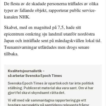
De flesta av de skadade personerna träffades av olika
typer av fallande objekt, rapporterar public service-
kanalen NHK.
Skalvet, med en magnitud på 7,5, hade sitt
epicentrum omkring sju landmil utanför nordöstra
Japan och inträffade sent på måndagskvällen lokal tid.
Tsunamivarningar utfärdades men drogs senare
tillbaka.
Kvalitetsjournalistik –
så arbetar Svenska Epoch Times
Svenska Epoch Times är opartisk och tar inte politisk
ställning. Publicerat material ska vara sant. Om vi har
gjort fel ska vi skyndsamt rätta det.
Vi vill med vår sammantagna rapportering ge ett
bredare perspektiv på samtidens relevanta frågor.