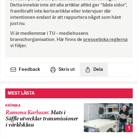
Detta innebär inte att alla artiklar alltid ger ”båda sidor”,
framförallt inte korta artiklar eller intervjuer där
intentionen endast är att rapportera något som hänt
just nu.
Vi är medlemmar i TU – mediehusens
branschorganisation. Här finns de
pressetiska reglerna
vi följer.
Feedback
Skriv ut
Dela
MEST LÄSTA
KRÖNIKA
Ramona Karlsson
:
Mats i
Säffle utvecklar transmissioner
i världsklass
1