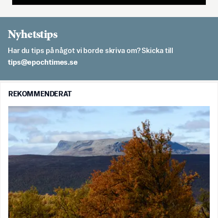
Nyhetstips
Har du tips på något vi borde skriva om? Skicka till
es.semithcope@spit
REKOMMENDERAT