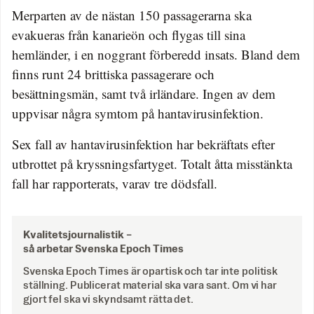
Merparten av de nästan 150 passagerarna ska
evakueras från kanarieön och flygas till sina
hemländer, i en noggrant förberedd insats. Bland dem
finns runt 24 brittiska passagerare och
besättningsmän, samt två irländare. Ingen av dem
uppvisar några symtom på hantavirusinfektion.
Sex fall av hantavirusinfektion har bekräftats efter
utbrottet på kryssningsfartyget. Totalt åtta misstänkta
fall har rapporterats, varav tre dödsfall.
Kvalitetsjournalistik –
så arbetar Svenska Epoch Times
Svenska Epoch Times är opartisk och tar inte politisk
ställning. Publicerat material ska vara sant. Om vi har
gjort fel ska vi skyndsamt rätta det.