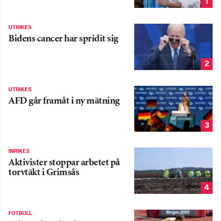
1
UTRIKES
Bidens cancer har spridit sig
2
UTRIKES
AFD går framåt i ny mätning
3
INRIKES
Aktivister stoppar arbetet på
torvtäkt i Grimsås
4
FOTBOLL