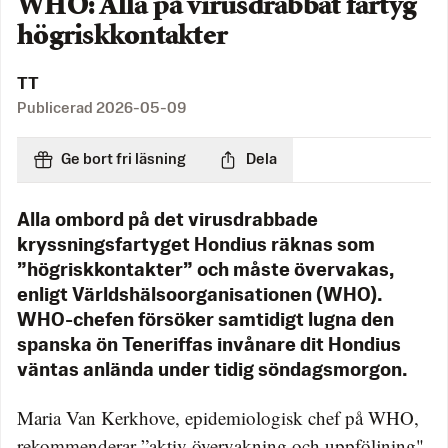
WHO: Alla på virusdrabbat fartyg
högriskkontakter
TT
Publicerad
2026-05-09
Ge bort fri läsning
Dela
Alla ombord på det virusdrabbade
kryssningsfartyget Hondius räknas som
”högriskkontakter” och måste övervakas,
enligt Världshälsoorganisationen (WHO).
WHO-chefen försöker samtidigt lugna den
spanska ön Teneriffas invånare dit Hondius
väntas anlända under tidig söndagsmorgon.
Maria Van Kerkhove, epidemiologisk chef på WHO,
rekommenderar ”aktiv övervakning och uppföljning"