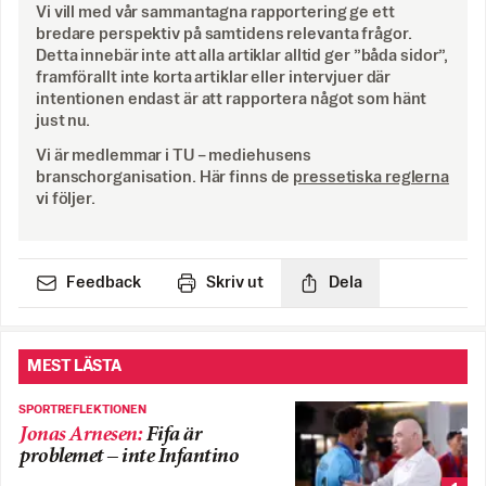
Vi vill med vår sammantagna rapportering ge ett
bredare perspektiv på samtidens relevanta frågor.
Detta innebär inte att alla artiklar alltid ger ”båda sidor”,
framförallt inte korta artiklar eller intervjuer där
intentionen endast är att rapportera något som hänt
just nu.
Vi är medlemmar i TU – mediehusens
branschorganisation. Här finns de
pressetiska reglerna
vi följer.
Feedback
Skriv ut
Dela
MEST LÄSTA
SPORTREFLEKTIONEN
Jonas Arnesen
:
Fifa är
problemet – inte Infantino