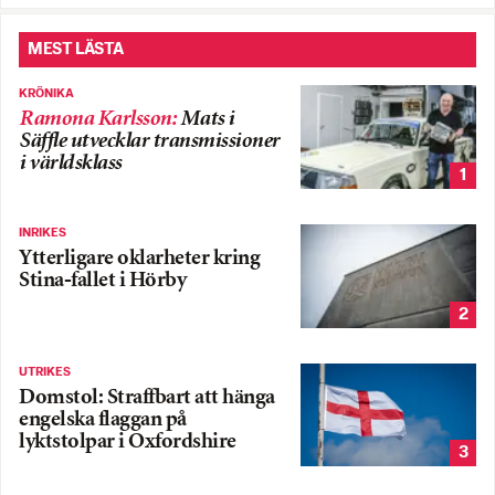
MEST LÄSTA
KRÖNIKA
Ramona Karlsson
:
Mats i
Säffle utvecklar transmissioner
i världsklass
1
INRIKES
Ytterligare oklarheter kring
Stina-fallet i Hörby
2
UTRIKES
Domstol: Straffbart att hänga
engelska flaggan på
lyktstolpar i Oxfordshire
3