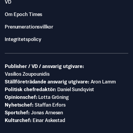
VD
Om Epoch Times
Prenumerationsvillkor
Integritetspolicy
Publisher / VD / ansvarig utgivare
Vasilios Zoupounidis
Ställföreträdande ansvarig utgivare
Aron Lamm
Politisk chefredaktör
Daniel Sundqvist
Opinionschef
Lotta Gröning
Nyhetschef
Staffan Erfors
Sportchef
Jonas Arnesen
Kulturchef
Einar Askestad