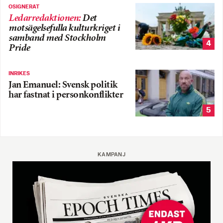
OSIGNERAT
Ledarredaktionen
:
Det
motsägelsefulla kulturkriget i
samband med Stockholm
4
Pride
INRIKES
Jan Emanuel: Svensk politik
har fastnat i personkonflikter
5
KAMPANJ