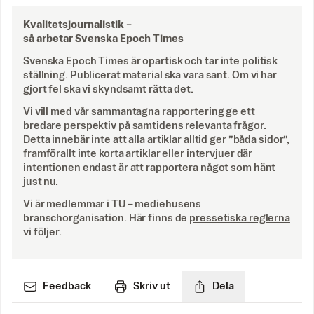
Kvalitetsjournalistik –
så arbetar Svenska Epoch Times
Svenska Epoch Times är opartisk och tar inte politisk
ställning. Publicerat material ska vara sant. Om vi har
gjort fel ska vi skyndsamt rätta det.
Vi vill med vår sammantagna rapportering ge ett
bredare perspektiv på samtidens relevanta frågor.
Detta innebär inte att alla artiklar alltid ger ”båda sidor”,
framförallt inte korta artiklar eller intervjuer där
intentionen endast är att rapportera något som hänt
just nu.
Vi är medlemmar i TU – mediehusens
branschorganisation. Här finns de
pressetiska reglerna
vi följer.
Feedback
Skriv ut
Dela