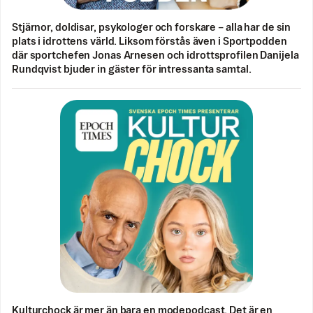
Stjärnor, doldisar, psykologer och forskare – alla har de sin
plats i idrottens värld. Liksom förstås även i Sportpodden
där sportchefen Jonas Arnesen och idrottsprofilen Danijela
Rundqvist bjuder in gäster för intressanta samtal.
Kulturchock är mer än bara en modepodcast. Det är en