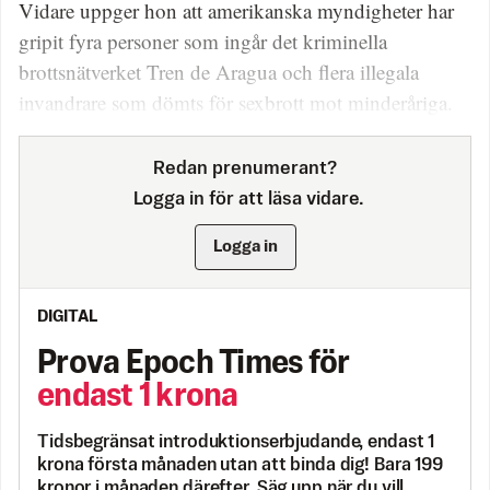
Vidare uppger hon att amerikanska myndigheter har
gripit fyra personer som ingår det kriminella
brottsnätverket Tren de Aragua och flera illegala
invandrare som dömts för sexbrott mot minderåriga.
Redan prenumerant?
Logga in för att läsa vidare.
Logga in
DIGITAL
Prova Epoch Times för
endast 1 krona
Tidsbegränsat introduktionserbjudande, endast 1
krona första månaden utan att binda dig! Bara 199
kronor i månaden därefter. Säg upp när du vill.