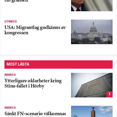
till gränsen
UTRIKES
USA: Migrantlag godkänns av
kongressen
MEST LÄSTA
INRIKES
Ytterligare oklarheter kring
Stina-fallet i Hörby
1
INRIKES
Sänkt FN-scenario välkomnas