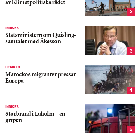
av Klimatpolitiska rådet
2
INRIKES
Statsministern om Quisling-
samtalet med Åkesson
3
UTRIKES
Marockos migranter pressar
Europa
4
INRIKES
Storbrand i Laholm – en
gripen
5