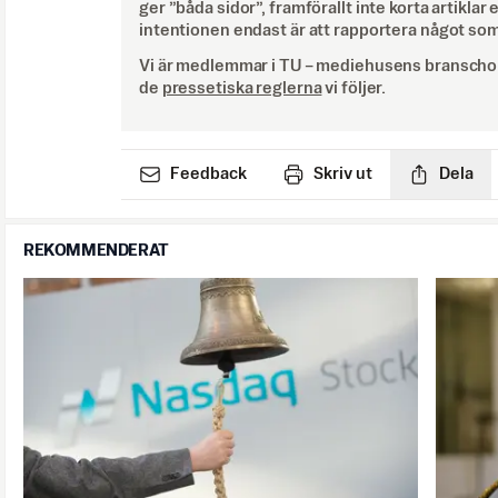
ger ”båda sidor”, framförallt inte korta artiklar 
intentionen endast är att rapportera något som
Vi är medlemmar i TU – mediehusens branschor
de
pressetiska reglerna
vi följer.
Feedback
Skriv ut
Dela
REKOMMENDERAT