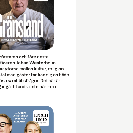
rfattaren och före detta
fficeren Johan Westerholm
onsytorna mellan kultur, religion
amtal med gäster tar han sig an både
lösa samhällsfrågor. Det här är
 gå dit andra inte når – in i