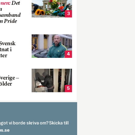
onen
:
Det
a
3
i samband
m Pride
Svensk
tnat i
4
ter
verige –
ölder
5
got vi borde skriva om? Skicka till
spit