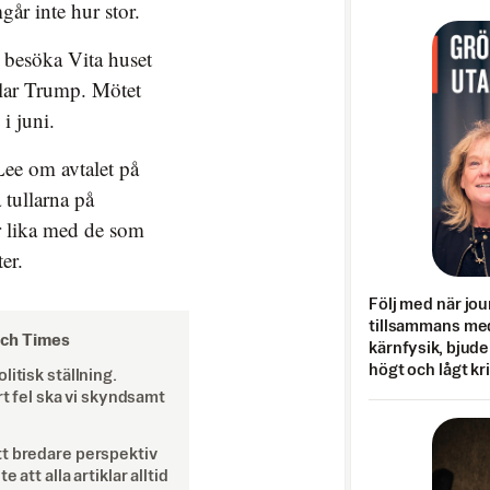
år inte hur stor.
 besöka Vita huset
elar Trump. Mötet
i juni.
 Lee om avtalet på
 tullarna på
er lika med de som
er.
Följ med när jou
tillsammans med
och Times
kärnfysik, bjuder
högt och lågt kr
itisk ställning.
rt fel ska vi skyndsamt
tt bredare perspektiv
att alla artiklar alltid