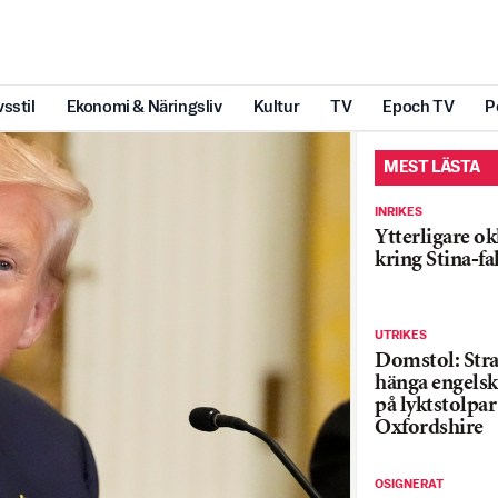
vsstil
Ekonomi & Näringsliv
Kultur
TV
Epoch TV
P
MEST LÄSTA
INRIKES
Ytterligare ok
kring Stina-fa
UTRIKES
Domstol: Straf
hänga engelsk
på lyktstolpar 
Oxfordshire
OSIGNERAT