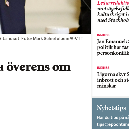
Ledarredakti
motsägelsefull
kulturkriget 
med Stockhol
INRIKES
Vita huset. Foto: Mark Schiefelbein/AP/TT
Jan Emanuel: 
politik har fas
personkonflik
a överens om
INRIKES
Ligorna skyr S
inbrott och st
minskar
Nyhetstips
Har du tips på nå
es.semithcope@