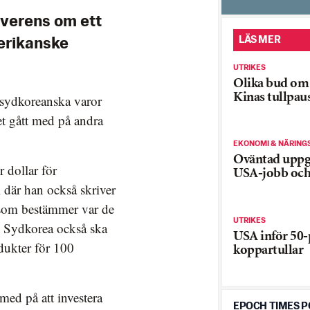
verens om ett
LÄS MER
erikanske
UTRIKES
Olika bud om
Kinas tullpau
 sydkoreanska varor
t gått med på andra
EKONOMI & NÄRING
Oväntad uppg
 dollar för
USA-jobb och
l där han också skriver
 som bestämmer var de
UTRIKES
tt Sydkorea också ska
USA inför 50-
dukter för 100
koppartullar
med på att investera
EPOCH TIMES 