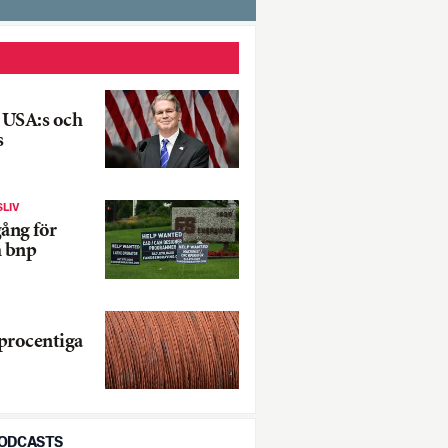
 USA:s och
s
SLIV
ång för
 bnp
procentiga
PODCASTS