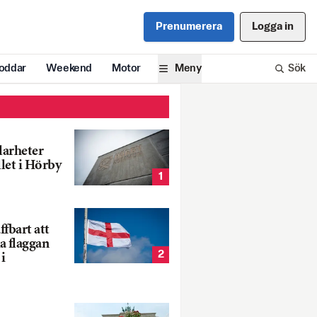
Prenumerera
Logga in
oddar
Weekend
Motor
Meny
Sök
larheter
llet i Hörby
1
fbart att
a flaggan
2
i