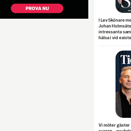
I Lev Skönare m
Johan Holmsäter
intressanta sa
hälsa i vid exist
Vi möter gäster 