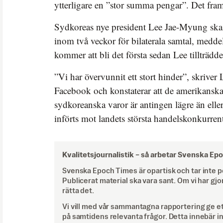
ytterligare en ”stor summa pengar”. Det framg
Sydkoreas nye president Lee Jae-Myung ska
inom två veckor för bilaterala samtal, medd
kommer att bli det första sedan Lee tillträdde 
”Vi har övervunnit ett stort hinder”, skriver
Facebook och konstaterar att de amerikanska
sydkoreanska varor är antingen lägre än ell
införts mot landets största handelskonkurrent
Kvalitetsjournalistik –
så arbetar Svenska Ep
Svenska Epoch Times är opartisk och tar inte pol
Publicerat material ska vara sant. Om vi har gjo
rätta det.
Vi vill med vår sammantagna rapportering ge e
på samtidens relevanta frågor. Detta innebär inte 