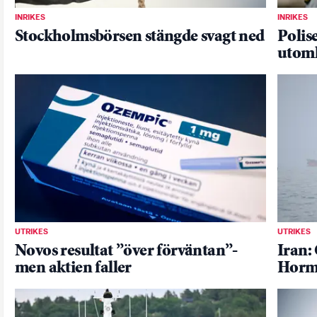
INRIKES
INRIKES
Stockholmsbörsen stängde svagt ned
Polis
utoml
UTRIKES
UTRIKES
Novos resultat ”över förväntan”-
Iran:
men aktien faller
Horm