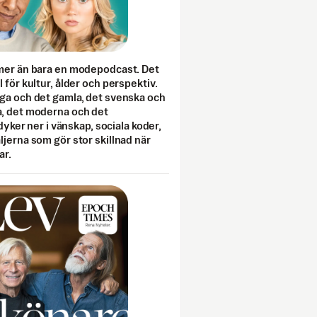
mer än bara en modepodcast. Det
 för kultur, ålder och perspektiv.
ga och det gamla, det svenska och
, det moderna och det
 dyker ner i vänskap, sociala koder,
jerna som gör stor skillnad när
ar.