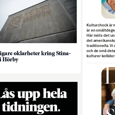
Kulturchock är 
är en smältdegel
Här möts det un
det amerikanska
traditionella. Vi
och de små detal
ligare oklarheter kring Stina-
kulturer kollider
 i Hörby