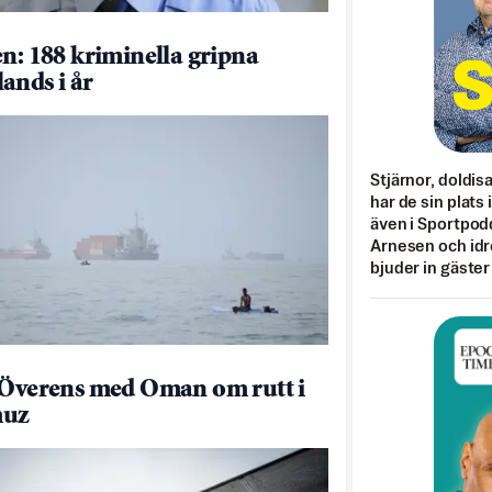
en: 188 kriminella gripna
ands i år
Stjärnor, doldis
har de sin plats 
även i Sportpod
Arnesen och idr
bjuder in gäster
 Överens med Oman om rutt i
uz