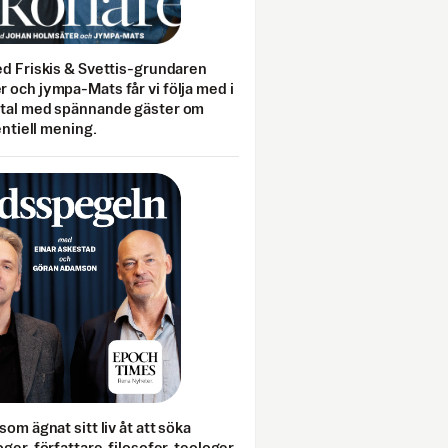
ed Friskis & Svettis-grundaren
 och jympa-Mats får vi följa med i
mtal med spännande gäster om
entiell mening.
som ägnat sitt liv åt att söka