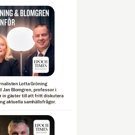
rnalisten Lotta Gröning
 Jan Blomgren, professor i
 in gäster till att fritt diskutera
ing aktuella samhällsfrågor.