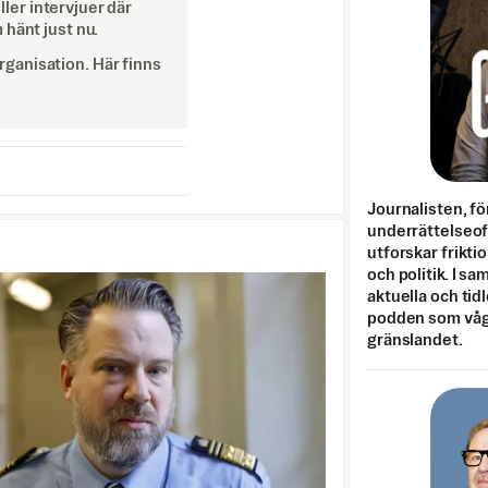
eller intervjuer där
 hänt just nu.
ganisation. Här finns
Journalisten, fö
underrättelseo
utforskar frikti
och politik. I s
aktuella och tid
podden som vågar
gränslandet.