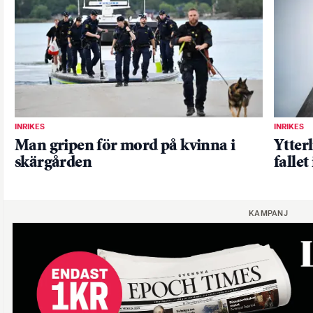
INRIKES
INRIKES
Man gripen för mord på kvinna i
Ytter
skärgården
fallet
KAMPANJ