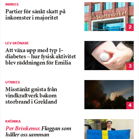
INRIKES
Partier för sänkt skatt på
inkomster i majoritet
2
LEV SKÖNARE
Att växa upp med typ 1-
diabetes – hur fysisk aktivitet
blev räddningen för Emilia
3
UTRIKES
Misstänkt gnista från
vindkraftverk bakom
storbrand i Grekland
4
KRÖNIKA
Per Brinkemo
:
Flaggan som
håller oss samman