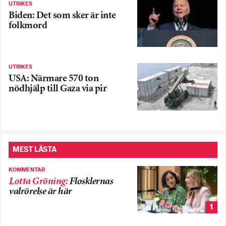
UTRIKES
Biden: Det som sker är inte
folkmord
UTRIKES
USA: Närmare 570 ton
nödhjälp till Gaza via pir
MEST LÄSTA
KOMMENTAR
Lotta Gröning
:
Flosklernas
valrörelse är här
1