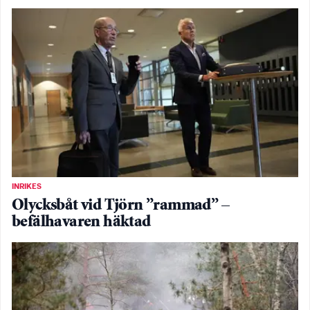
INRIKES
Olycksbåt vid Tjörn ”rammad” –
befälhavaren häktad