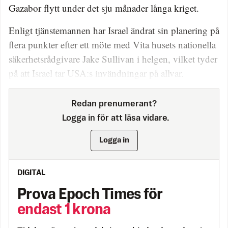
Gazabor flytt under det sju månader långa kriget.
Enligt tjänstemannen har Israel ändrat sin planering på
flera punkter efter ett möte med Vita husets nationella
säkerhetsrådgivare Jake Sullivan i helgen, vilket tyder
på att Israel tar USA:s invändningar på allvar.
Redan prenumerant?
Logga in för att läsa vidare.
Logga in
DIGITAL
Prova Epoch Times för
endast 1 krona