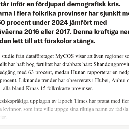
tår inför en fördjupad demografisk kris.
rna i flera folkrika provinser har sjunkit 
50 procent under 2024 jämfört med
ivåerna 2016 eller 2017. Denna kraftiga n
dan lett till att förskolor stängs.
 studie från dataföretaget MyCOS visar att även regioner 
nellt har haft hög fertilitet har drabbats hårt: Shandongprov
 nedgång med 63 procent, medan Hunan rapporterar en ned
rocent. Liknande trender har observerats i Hubei, Anhui 
– alla bland Kinas 15 folkrikaste provinser.
siskspråkiga upplagan av Epoch Times har pratat med fler
a kvinnor, som inte ville uppge sina riktiga namn av rädsla
ier.