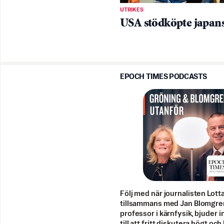
UTRIKES
USA stödköpte japan
EPOCH TIMES PODCASTS
Följ med när journalisten Lott
tillsammans med Jan Blomgre
professor i kärnfysik, bjuder i
till att fritt diskutera högt och