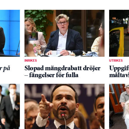
INRIKES
UTRIKES
r på
Slopad mängdrabatt dröjer
Uppgift
– fängelser för fulla
måltav