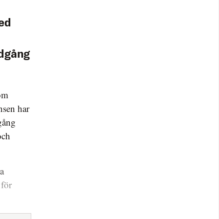
med
edgång
som
insen har
gång
och
a
 för