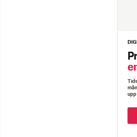
DIG
P
e
Tids
måna
upp 