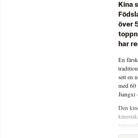
Kina s
Födsla
över 
toppn
har re
En färsk
traditio
sett en
med 60 p
Jiangxi 
Den kine
kinesisk
repressal