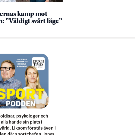
lernas kamp mot
: ”Väldigt svårt läge”
doldisar, psykologer och
alla har de sin plats i
värld. Liksom förstås även i
en där sportchefen Jonas