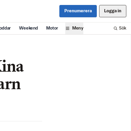
Prenumerera
Logga in
oddar
Weekend
Motor
Meny
Sök
Kina
barn