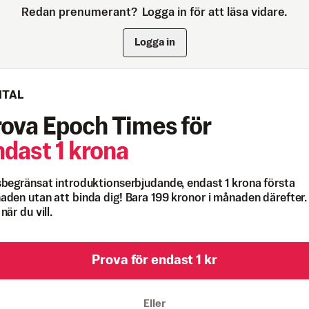
Redan prenumerant?
Logga in för att läsa vidare.
Logga in
ITAL
rova Epoch Times för
ndast 1 krona
begränsat introduktionserbjudande, endast 1 krona första
den utan att binda dig! Bara 199 kronor i månaden därefter.
när du vill.
Prova för endast 1 kr
Eller