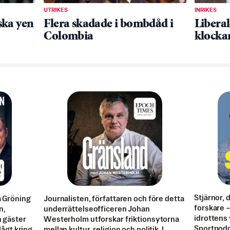
UTRIKES
INRIKES
ska yen
Flera skadade i bombdåd i
Libera
Colombia
klockan
Stjärnor, 
a Gröning
Journalisten, författaren och före detta
forskare – 
n,
underrättelseofficeren Johan
idrottens 
n gäster
Westerholm utforskar friktionsytorna
Sportpodd
 lågt kring
mellan kultur, religion och politik. I