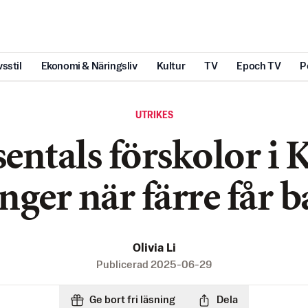
vsstil
Ekonomi & Näringsliv
Kultur
TV
Epoch TV
P
UTRIKES
entals förskolor i 
nger när färre får 
Olivia Li
Publicerad
2025-06-29
Ge bort fri läsning
Dela