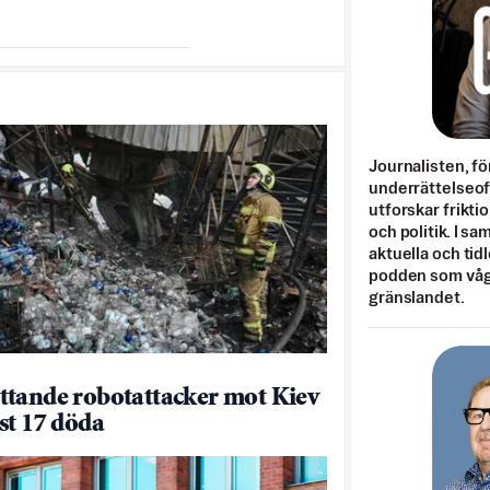
Journalisten, fö
underrättelseo
utforskar frikti
och politik. I s
aktuella och tid
podden som vågar
gränslandet.
tande robotattacker mot Kiev
st 17 döda