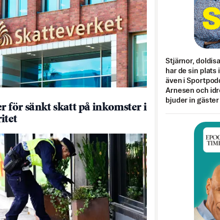
Stjärnor, doldis
har de sin plats 
även i Sportpod
Arnesen och idr
bjuder in gäster
r för sänkt skatt på inkomster i
itet