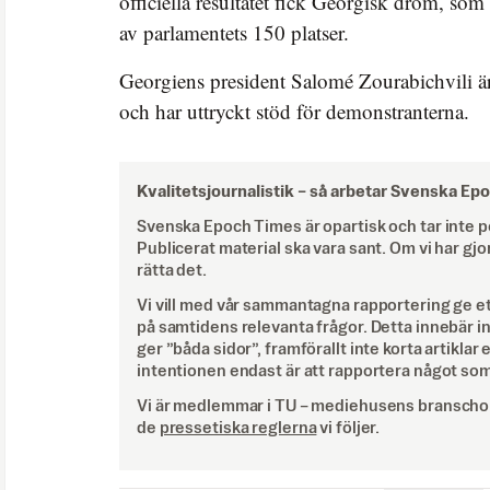
officiella resultatet fick Georgisk dröm, som
av parlamentets 150 platser.
Georgiens president Salomé Zourabichvili ä
och har uttryckt stöd för demonstranterna.
Kvalitetsjournalistik –
så arbetar Svenska Ep
Svenska Epoch Times är opartisk och tar inte pol
Publicerat material ska vara sant. Om vi har gjo
rätta det.
Vi vill med vår sammantagna rapportering ge e
på samtidens relevanta frågor. Detta innebär inte 
ger ”båda sidor”, framförallt inte korta artiklar 
intentionen endast är att rapportera något som
Vi är medlemmar i TU – mediehusens branschor
de
pressetiska reglerna
vi följer.