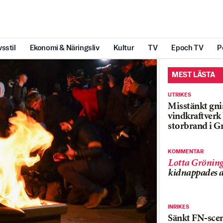
vsstil
Ekonomi & Näringsliv
Kultur
TV
Epoch TV
P
MEST LÄSTA
UTRIKES
Misstänkt gnis
vindkraftver
storbrand i G
KOMMENTAR
Lotta Grönin
kidnappades a
INRIKES
Sänkt FN-sce