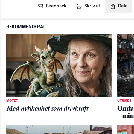
Feedback
Skriv ut
Dela
REKOMMENDERAT
MÖTET
UTRIKES
Med nyfikenhet som drivkraft
Omfat
– min