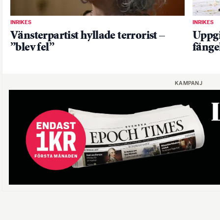
INRIKES
INRIKES
Vänsterpartist hyllade terrorist –
Uppgi
”blev fel”
fängel
KAMPANJ