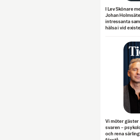
I Lev Skönare m
Johan Holmsäter
intressanta sa
hälsa i vid exist
Vi möter gäster 
svaren – psykolo
och rena särling