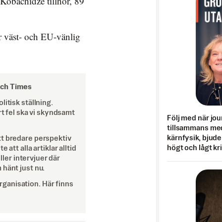
 Kobachidze tillhör, 89
r väst- och EU-vänlig
och Times
itisk ställning.
rt fel ska vi skyndsamt
Följ med när jou
tillsammans med
kärnfysik, bjuder
tt bredare perspektiv
högt och lågt kr
att alla artiklar alltid
eller intervjuer där
 hänt just nu.
ganisation. Här finns