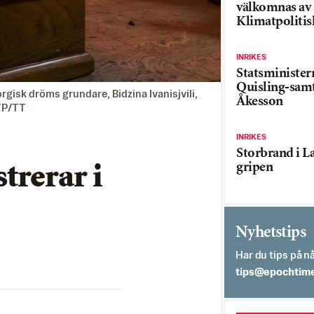
välkomnas av
Klimatpolitis
INRIKES
Statsministe
Quisling-sam
rgisk dröms grundare, Bidzina Ivanisjvili,
Åkesson
AFP/TT
INRIKES
Storbrand i L
gripen
trerar i
Nyhetstips
Har du tips på nå
es.semithcope@