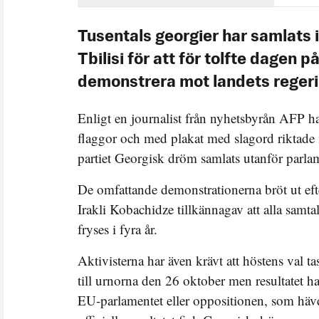
Tusentals georgier har samlats
Tbilisi för att för tolfte dagen p
demonstrera mot landets regeri
Enligt en journalist från nyhetsbyrån AFP 
flaggor och med plakat med slagord riktade 
partiet Georgisk dröm samlats utanför parla
De omfattande demonstrationerna bröt ut efte
Irakli Kobachidze tillkännagav att alla sam
fryses i fyra år.
Aktivisterna har även krävt att höstens val 
till urnorna den 26 oktober men resultatet h
EU-parlamentet eller oppositionen, som hävd