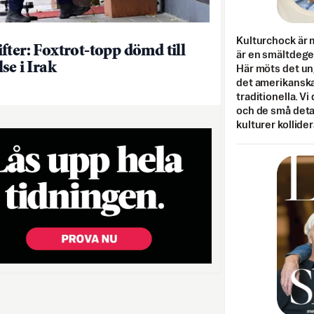
Kulturchock är 
fter: Foxtrot-topp dömd till
är en smältdegel
se i Irak
Här möts det un
det amerikanska
traditionella. Vi
och de små detal
kulturer kollider