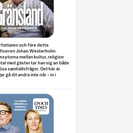
rfattaren och före detta
fficeren Johan Westerholm
onsytorna mellan kultur, religion
amtal med gäster tar han sig an både
lösa samhällsfrågor. Det här är
 gå dit andra inte når – in i