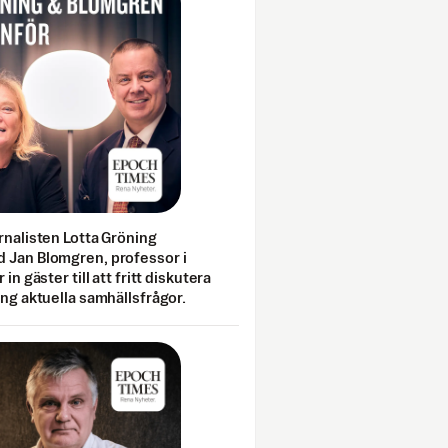
rnalisten Lotta Gröning
 Jan Blomgren, professor i
 in gäster till att fritt diskutera
ing aktuella samhällsfrågor.