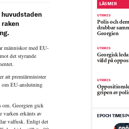
LÄS MER
 i huvudstaden
UTRIKES
Polis och de
å raken
drabbar samm
ng.
Georgien
har människor med EU-
UTRIKES
mot det styrande
Georgisk ledar
våld på oppos
mentet.
r att premiärminister
UTRIKES
tal om EU-anslutning
Oppositionsl
gripen av poli
tas om. Georgien gick
ar varken erkänts av
EPOCH TIMES 
ar valfusk. Enligt det