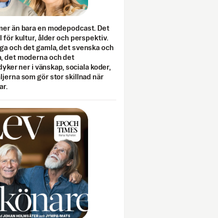
mer än bara en modepodcast. Det
 för kultur, ålder och perspektiv.
ga och det gamla, det svenska och
, det moderna och det
 dyker ner i vänskap, sociala koder,
jerna som gör stor skillnad när
ar.