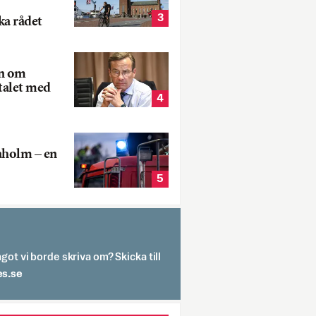
3
ka rådet
rn om
talet med
4
aholm – en
5
got vi borde skriva om? Skicka till
spit