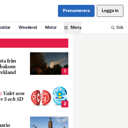
Prenumerera
Logga in
oddar
Weekend
Motor
Meny
Sök
ta från
k bakom
1
rekland
g
:
Valet som
v S och SD
2
nario