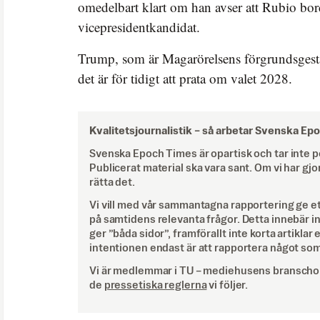
omedelbart klart om han avser att Rubio bor
vicepresidentkandidat.
Trump, som är Magarörelsens förgrundsgesta
det är för tidigt att prata om valet 2028.
Kvalitetsjournalistik –
så arbetar Svenska Ep
Svenska Epoch Times är opartisk och tar inte pol
Publicerat material ska vara sant. Om vi har gjo
rätta det.
Vi vill med vår sammantagna rapportering ge e
på samtidens relevanta frågor. Detta innebär inte 
ger ”båda sidor”, framförallt inte korta artiklar 
intentionen endast är att rapportera något som
Vi är medlemmar i TU – mediehusens branschor
de
pressetiska reglerna
vi följer.