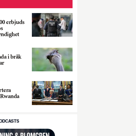
00 erbjuds
os
ndighet
da i bråk
ar
rtera
l Rwanda
PODCASTS