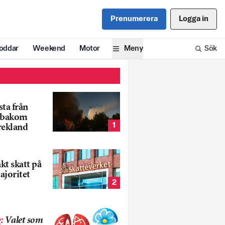
Prenumerera
Logga in
oddar
Weekend
Motor
Meny
Sök
ta från
k bakom
1
rekland
nkt skatt på
ajoritet
2
g
:
Valet som