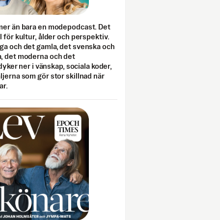
mer än bara en modepodcast. Det
 för kultur, ålder och perspektiv.
ga och det gamla, det svenska och
, det moderna och det
 dyker ner i vänskap, sociala koder,
jerna som gör stor skillnad när
ar.