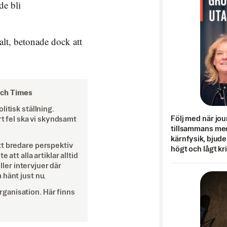
de bli
lt, betonade dock att
och Times
itisk ställning.
Följ med när jou
rt fel ska vi skyndsamt
tillsammans med
kärnfysik, bjuder
tt bredare perspektiv
högt och lågt kr
att alla artiklar alltid
eller intervjuer där
 hänt just nu.
ganisation. Här finns