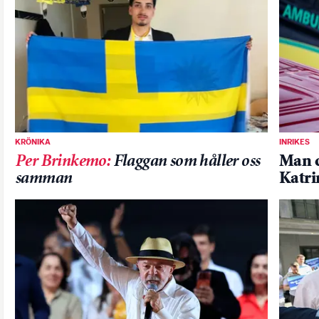
KRÖNIKA
INRIKES
Per Brinkemo
:
Flaggan som håller oss
Man d
samman
Katr