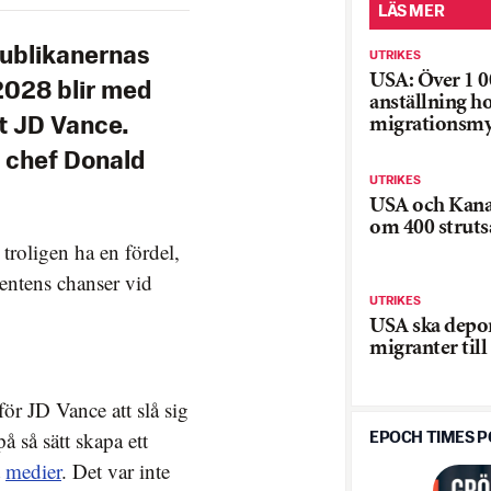
LÄS MER
ublikanernas
UTRIKES
USA: Över 1 0
2028 blir med
anställning h
migrationsmy
t JD Vance.
 chef Donald
UTRIKES
USA och Kana
om 400 struts
 troligen ha en fördel,
dentens chanser vid
UTRIKES
USA ska depo
migranter til
ör JD Vance att slå sig
 så sätt skapa ett
EPOCH TIMES 
t
medier
. Det var inte