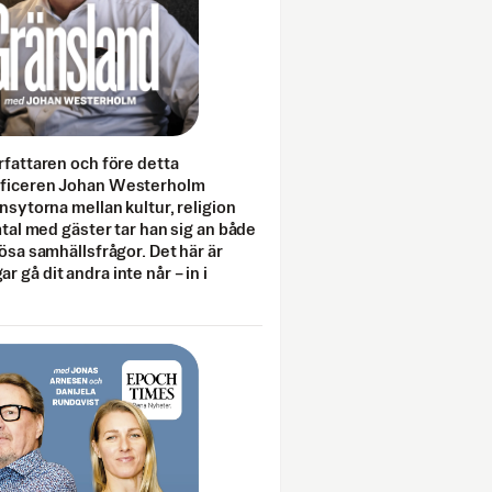
rfattaren och före detta
fficeren Johan Westerholm
onsytorna mellan kultur, religion
amtal med gäster tar han sig an både
lösa samhällsfrågor. Det här är
 gå dit andra inte når – in i