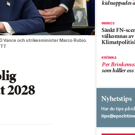
kidnappades a
INRIKES
Sänkt FN-sce
välkomnas av
D Vance och utrikesminister Marco Rubio.
Klimatpolitis
P/TT
KRÖNIKA
Per Brinkemo
som håller os
lig
t 2028
Nyhetstips
Har du tips på nå
es.semithcope@