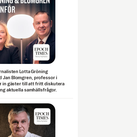
rnalisten Lotta Gröning
 Jan Blomgren, professor i
 in gäster till att fritt diskutera
ing aktuella samhällsfrågor.