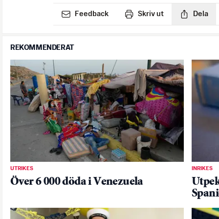
Feedback
Skriv ut
Dela
REKOMMENDERAT
UTRIKES
INRIKES
Över 6 000 döda i Venezuela
Utpek
Span