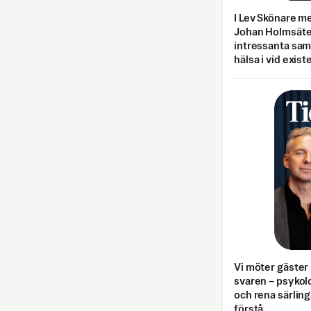
I Lev Skönare m
Johan Holmsäter
intressanta sa
hälsa i vid exist
Vi möter gäster 
svaren – psykolo
och rena särling
förstå.