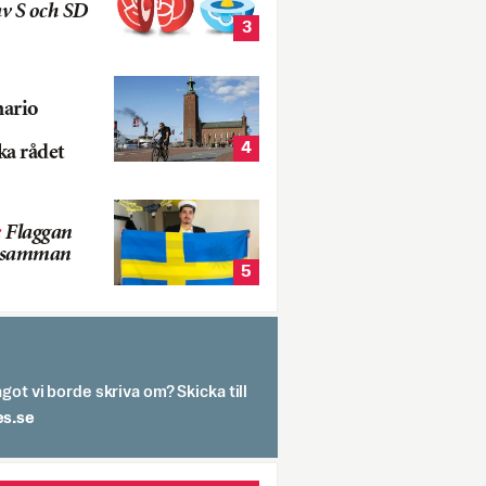
v S och SD
3
nario
4
ka rådet
:
Flaggan
s samman
5
got vi borde skriva om? Skicka till
spit