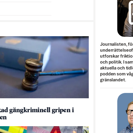
Journalisten, fö
underrättelseo
utforskar frikti
och politik. I s
aktuella och tid
podden som vågar
gränslandet.
ad gängkriminell gripen i
ien