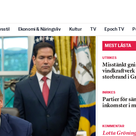
vsstil
Ekonomi & Näringsliv
Kultur
TV
Epoch TV
P
MEST LÄSTA
UTRIKES
Misstänkt gnis
vindkraftver
storbrand i G
INRIKES
Partier för sä
inkomster i m
KOMMENTAR
Lotta Grönin