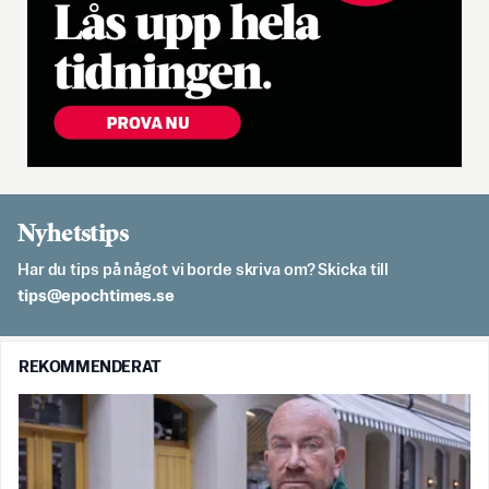
Nyhetstips
Har du tips på något vi borde skriva om? Skicka till
es.semithcope@spit
REKOMMENDERAT