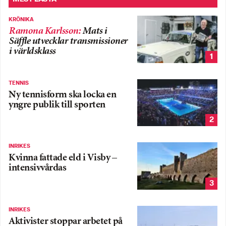
KRÖNIKA
Ramona Karlsson
:
Mats i
Säffle utvecklar transmissioner
i världsklass
1
TENNIS
Ny tennisform ska locka en
yngre publik till sporten
2
INRIKES
Kvinna fattade eld i Visby –
intensivvårdas
3
INRIKES
Aktivister stoppar arbetet på