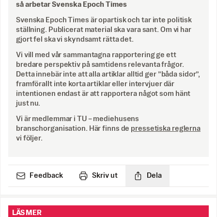
så arbetar Svenska Epoch Times
Svenska Epoch Times är opartisk och tar inte politisk
ställning. Publicerat material ska vara sant. Om vi har
gjort fel ska vi skyndsamt rätta det.
Vi vill med vår sammantagna rapportering ge ett
bredare perspektiv på samtidens relevanta frågor.
Detta innebär inte att alla artiklar alltid ger ”båda sidor”,
framförallt inte korta artiklar eller intervjuer där
intentionen endast är att rapportera något som hänt
just nu.
Vi är medlemmar i TU – mediehusens
branschorganisation. Här finns de
pressetiska reglerna
vi följer.
Feedback
Skriv ut
Dela
LÄS MER