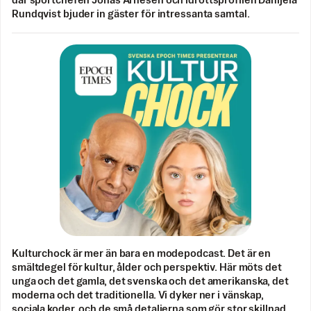
där sportchefen Jonas Arnesen och idrottsprofilen Danijela
Rundqvist bjuder in gäster för intressanta samtal.
Kulturchock är mer än bara en modepodcast. Det är en
smältdegel för kultur, ålder och perspektiv. Här möts det
unga och det gamla, det svenska och det amerikanska, det
moderna och det traditionella. Vi dyker ner i vänskap,
sociala koder, och de små detaljerna som gör stor skillnad