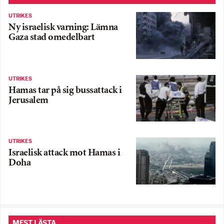
UTRIKES
Ny israelisk varning: Lämna
Gaza stad omedelbart
UTRIKES
Hamas tar på sig bussattack i
Jerusalem
UTRIKES
Israelisk attack mot Hamas i
Doha
MEST LÄSTA