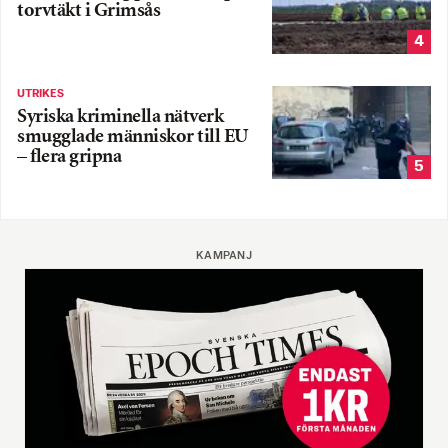
torvtäkt i Grimsås
4
UTRIKES
Syriska kriminella nätverk
smugglade människor till EU
– flera gripna
5
KAMPANJ