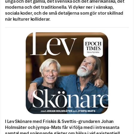
unga och det gamla, det svenska och det amerikanska, det
moderna och det traditionella. Vi dyker ner i vänskap,
sociala koder, och de små detaljerna som gör stor skillnad
när kulturer kolliderar.
I Lev Skönare med Friskis & Svettis-grundaren Johan
Holmsäter och jympa-Mats får vi följa med i intressanta
samtal med spännande gäster om hälsa i vid existentiell