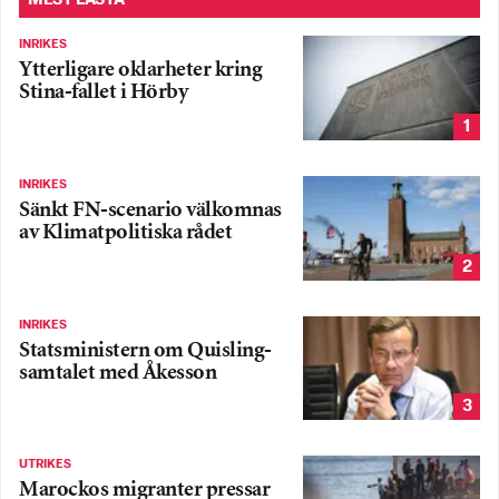
INRIKES
Ytterligare oklarheter kring
Stina-fallet i Hörby
1
INRIKES
Sänkt FN-scenario välkomnas
av Klimatpolitiska rådet
2
INRIKES
Statsministern om Quisling-
samtalet med Åkesson
3
UTRIKES
Marockos migranter pressar