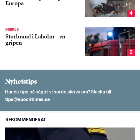
Europa
4
INRIKES
Storbrand i Laholm – en
gripen
5
Nyhetstips
Har du tips på något vi borde skriva om? Skicka till
es.semithcope@spit
REKOMMENDERAT