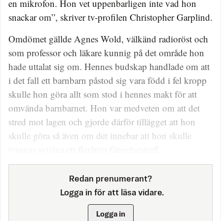
en mikrofon. Hon vet uppenbarligen inte vad hon
snackar om”, skriver tv-profilen Christopher Garplind.
Omdömet gällde Agnes Wold, välkänd radioröst och
som professor och läkare kunnig på det område hon
hade uttalat sig om. Hennes budskap handlade om att
i det fall ett barnbarn påstod sig vara född i fel kropp
skulle hon göra allt som stod i hennes makt för att
omvända barnbarnet. Hon var medveten om att det
stred mot lagen och gjorde därför tillägget att hon
skulle göra så även om det innebar att hon skulle
tvingas avtjäna ett flerårigt fängelsestraff.
Redan prenumerant?
Logga in för att läsa vidare.
Logga in