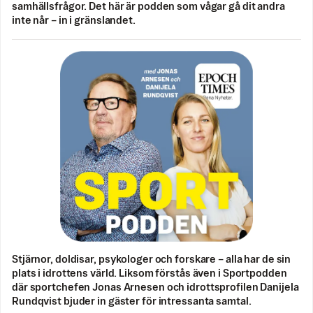
samhällsfrågor. Det här är podden som vågar gå dit andra
inte når – in i gränslandet.
Stjärnor, doldisar, psykologer och forskare – alla har de sin
plats i idrottens värld. Liksom förstås även i Sportpodden
där sportchefen Jonas Arnesen och idrottsprofilen Danijela
Rundqvist bjuder in gäster för intressanta samtal.