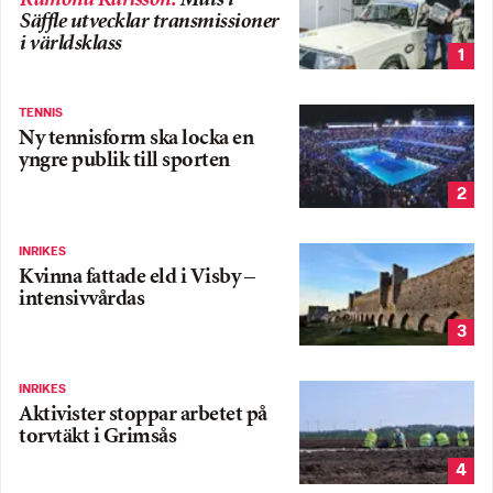
Ramona Karlsson
:
Mats i
Säffle utvecklar transmissioner
i världsklass
1
TENNIS
Ny tennisform ska locka en
yngre publik till sporten
2
INRIKES
Kvinna fattade eld i Visby –
intensivvårdas
3
INRIKES
Aktivister stoppar arbetet på
torvtäkt i Grimsås
4