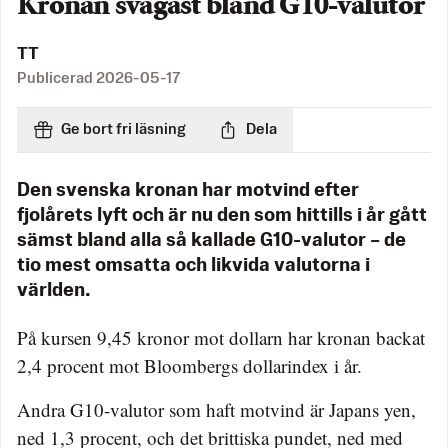
Kronan svagast bland G10-valutor
TT
Publicerad
2026-05-17
Ge bort fri läsning
Dela
Den svenska kronan har motvind efter
fjolårets lyft och är nu den som hittills i år gått
sämst bland alla så kallade G10-valutor – de
tio mest omsatta och likvida valutorna i
världen.
På kursen 9,45 kronor mot dollarn har kronan backat
2,4 procent mot Bloombergs dollarindex i år.
Andra G10-valutor som haft motvind är Japans yen,
ned 1,3 procent, och det brittiska pundet, ned med