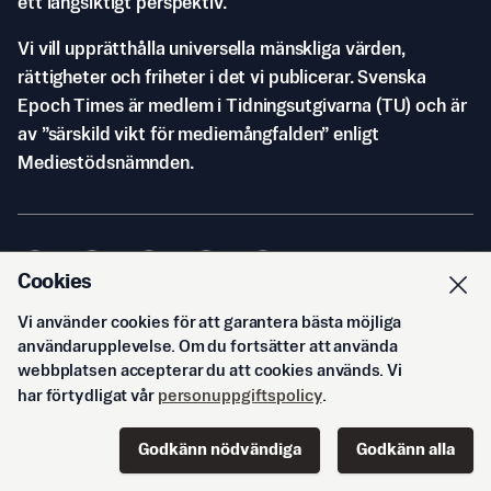
ett långsiktigt perspektiv.
Vi vill upprätthålla universella mänskliga värden,
rättigheter och friheter i det vi publicerar. Svenska
Epoch Times är medlem i Tidningsutgivarna (TU) och är
av ”särskild vikt för mediemångfalden” enligt
Mediestödsnämnden.
Cookies
Vi använder cookies för att garantera bästa möjliga
© Svenska Epoch Times AB
2026
användarupplevelse. Om du fortsätter att använda
webbplatsen accepterar du att cookies används. Vi
har förtydligat vår
personuppgiftspolicy
.
Godkänn nödvändiga
Godkänn alla
Start
Innehåll
Podd
Senaste
Logga in