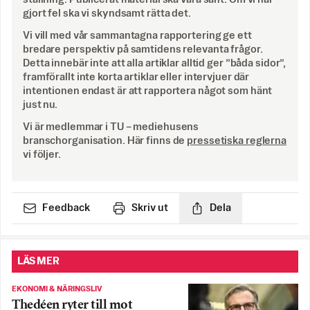
gjort fel ska vi skyndsamt rätta det.
Vi vill med vår sammantagna rapportering ge ett
bredare perspektiv på samtidens relevanta frågor.
Detta innebär inte att alla artiklar alltid ger ”båda sidor”,
framförallt inte korta artiklar eller intervjuer där
intentionen endast är att rapportera något som hänt
just nu.
Vi är medlemmar i TU – mediehusens
branschorganisation. Här finns de
pressetiska reglerna
vi följer.
Feedback
Skriv ut
Dela
LÄS MER
EKONOMI & NÄRINGSLIV
Thedéen ryter till mot