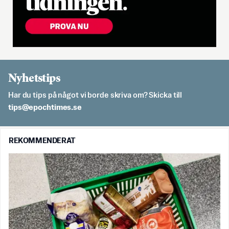
Nyhetstips
Har du tips på något vi borde skriva om? Skicka till
es.semithcope@spit
REKOMMENDERAT