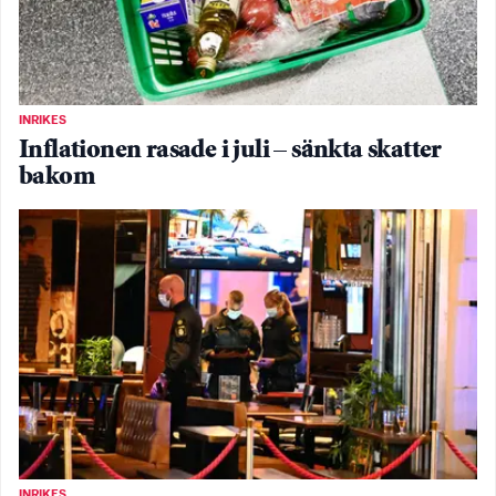
INRIKES
Inflationen rasade i juli – sänkta skatter
bakom
INRIKES