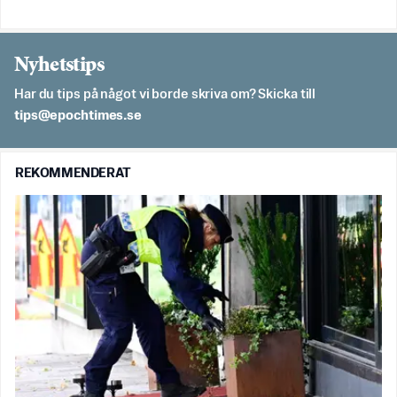
Nyhetstips
Har du tips på något vi borde skriva om? Skicka till
es.semithcope@spit
REKOMMENDERAT