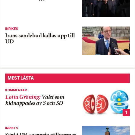
INRIKES
Irans sändebud kallas upp till
UD
MEST LÄSTA
KOMMENTAR
Lotta Gröning
:
Valet som
kidnappades av S och SD
1
INRIKES