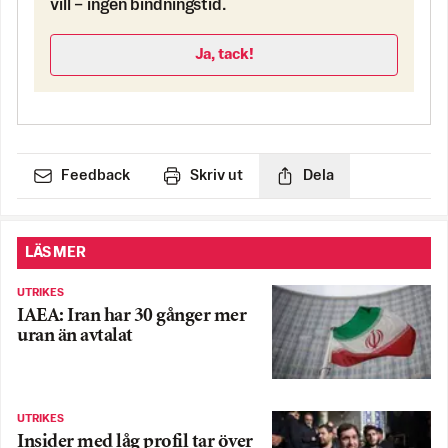
vill – ingen bindningstid.
Ja, tack!
Feedback
Skriv ut
Dela
LÄS MER
UTRIKES
IAEA: Iran har 30 gånger mer
uran än avtalat
UTRIKES
Insider med låg profil tar över