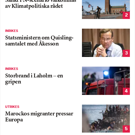
Sänkt FN-scenario välkomnas
av Klimatpolitiska rådet
2
INRIKES
Statsministern om Quisling-
samtalet med Åkesson
3
INRIKES
Storbrand i Laholm – en
gripen
4
UTRIKES
Marockos migranter pressar
Europa
5