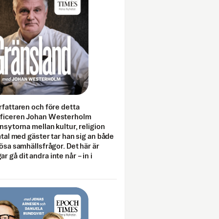
rfattaren och före detta
fficeren Johan Westerholm
onsytorna mellan kultur, religion
amtal med gäster tar han sig an både
lösa samhällsfrågor. Det här är
 gå dit andra inte når – in i