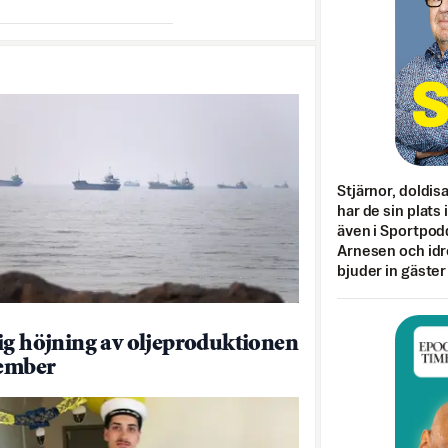
Stjärnor, doldis
har de sin plats 
även i Sportpod
Arnesen och idr
bjuder in gäster
ig höjning av oljeproduktionen
tember