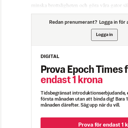
minska brottsligheten och göra våra gator sä
Redan prenumerant?
Logga in för a
Logga in
DIGITAL
Prova Epoch Times f
endast 1 krona
Tidsbegränsat introduktionserbjudande, 
första månaden utan att binda dig! Bara 1
månaden därefter. Säg upp när du vill.
Prova för endast 1 k