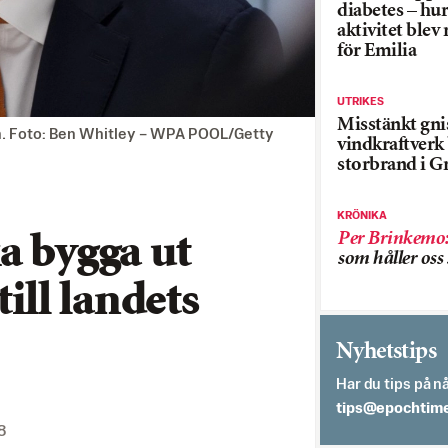
diabetes – hur
aktivitet blev
för Emilia
UTRIKES
Misstänkt gnis
. Foto: Ben Whitley – WPA POOL/Getty
vindkraftver
storbrand i G
KRÖNIKA
Per Brinkemo
a bygga ut
som håller os
till landets
Nyhetstips
Har du tips på nå
es.semithcope@
8