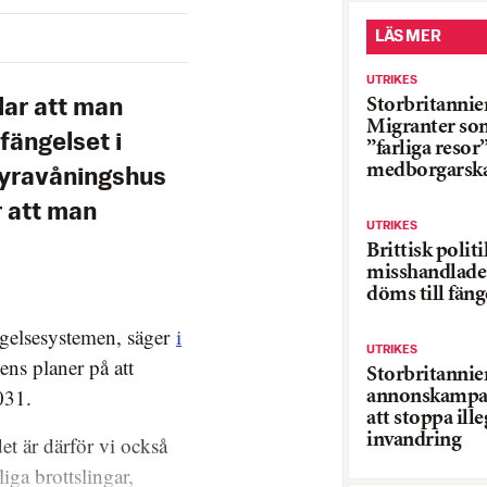
LÄS MER
UTRIKES
Storbritannie
lar att man
Migranter so
fängelset i
”farliga resor
medborgarsk
 fyravåningshus
 att man
UTRIKES
Brittisk politi
misshandlade 
döms till fäng
ngelsesystemen, säger
i
UTRIKES
ens planer på att
Storbritannie
031.
annonskampanj
att stoppa ille
invandring
et är därför vi också
liga brottslingar,