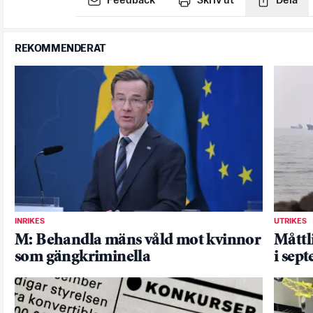
Feedback
Skriv ut
Dela
REKOMMENDERAT
INRIKES
UTRIKES
M: Behandla mäns våld mot kvinnor
Måttl
som gängkriminella
i sep