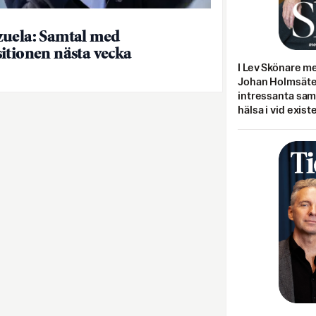
uela: Samtal med
itionen nästa vecka
I Lev Skönare m
Johan Holmsäter
intressanta sa
hälsa i vid exist