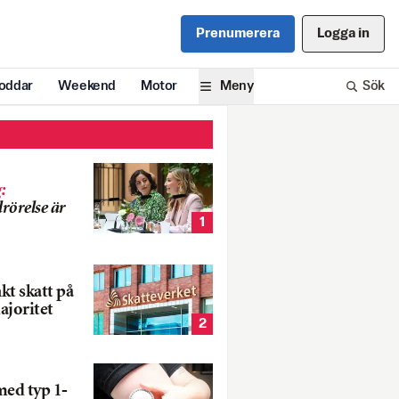
Prenumerera
Logga in
oddar
Weekend
Motor
Meny
Sök
g
:
rörelse är
1
nkt skatt på
ajoritet
2
med typ 1-