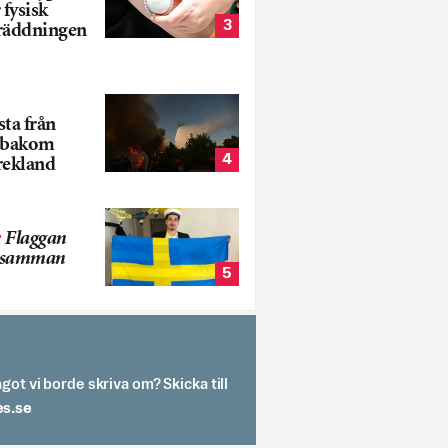
 fysisk
3
 räddningen
ta från
k bakom
4
rekland
:
Flaggan
s samman
5
got vi borde skriva om? Skicka till
spit