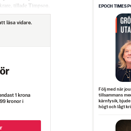
krare, tillade Timpson.
EPOCH TIMES 
tt läsa vidare.
ör
Följ med när jou
tillsammans med
endast 1 krona
kärnfysik, bjuder
99 kronor i
högt och lågt kr
r