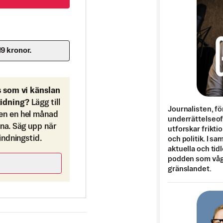
19 kronor.
s som vi känslan
tidning?
Lägg till
Journalisten, fö
en en hel månad
underrättelseo
ona. Säg upp när
utforskar frikti
bindningstid.
och politik. I s
aktuella och tid
podden som vågar
gränslandet.