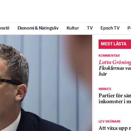
vsstil
Ekonomi & Näringsliv
Kultur
TV
Epoch TV
P
MEST LÄSTA
KOMMENTAR
Lotta Grönin
Flosklernas val
här
INRIKES
Partier för sä
inkomster i m
LEV SKÖNARE
Att växa upp 