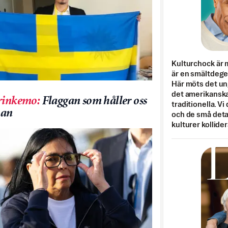
Kulturchock är 
är en smältdegel
Här möts det un
det amerikanska
rinkemo
:
Flaggan som håller oss
traditionella. Vi
an
och de små detal
kulturer kollider