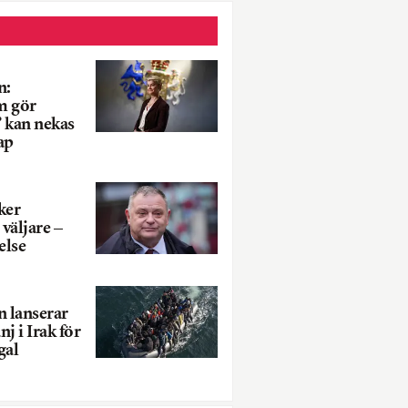
n:
m gör
” kan nekas
ap
ker
väljare –
else
n lanserar
 i Irak för
gal