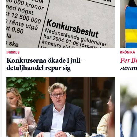
INRIKES
KRÖNIKA
Konkurserna ökade i juli –
Per B
detaljhandel repar sig
samm