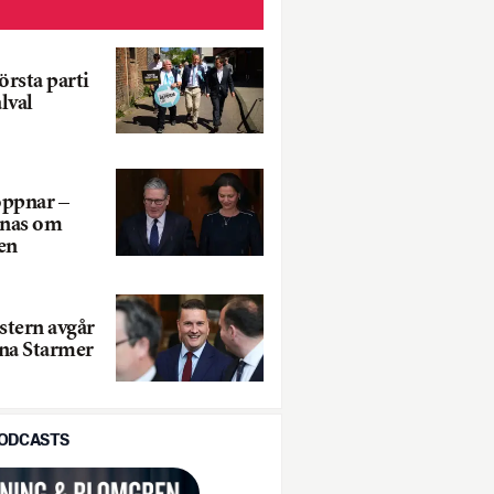
rsta parti
lval
öppnar –
anas om
en
stern avgår
na Starmer
PODCASTS