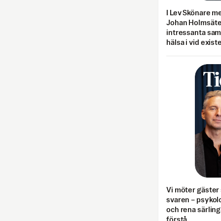
I Lev Skönare m
Johan Holmsäter
intressanta sa
hälsa i vid exist
Vi möter gäster 
svaren – psykolo
och rena särling
förstå.