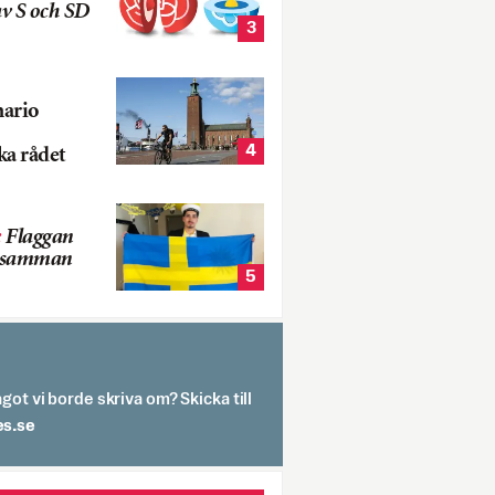
v S och SD
3
nario
4
ka rådet
:
Flaggan
s samman
5
got vi borde skriva om? Skicka till
spit