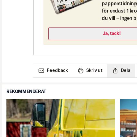
papperstidning
för endast 1 kr
du vill – ingen 
Ja, tack!
Feedback
Skriv ut
Dela
REKOMMENDERAT