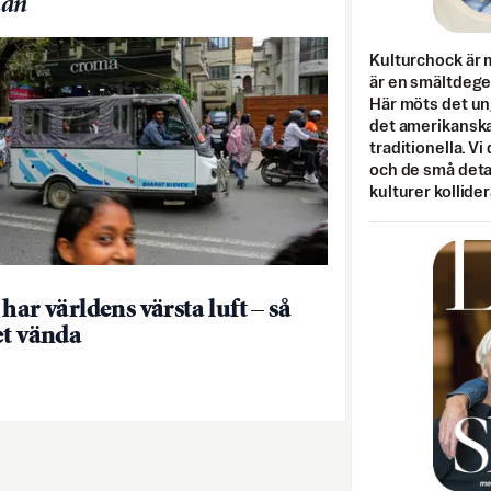
an
Kulturchock är 
är en smältdegel
Här möts det un
det amerikanska
traditionella. Vi
och de små detal
kulturer kollider
har världens värsta luft – så
et vända