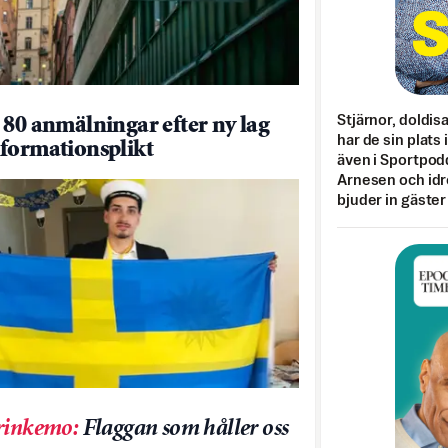
Stjärnor, doldis
 80 anmälningar efter ny lag
har de sin plats 
formationsplikt
även i Sportpod
Arnesen och idr
bjuder in gäster
rinkemo
:
Flaggan som håller oss