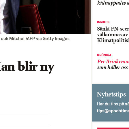
kidnappades a
INRIKES
Sänkt FN-sce
välkomnas av
Brook Mitchell/AFP via Getty Images
Klimatpolitis
KRÖNIKA
Per Brinkemo
an blir ny
som håller os
Nyhetstips
Har du tips på nå
es.semithcope@