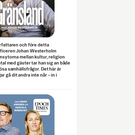
rfattaren och före detta
fficeren Johan Westerholm
onsytorna mellan kultur, religion
amtal med gäster tar han sig an både
lösa samhällsfrågor. Det här är
 gå dit andra inte når – in i