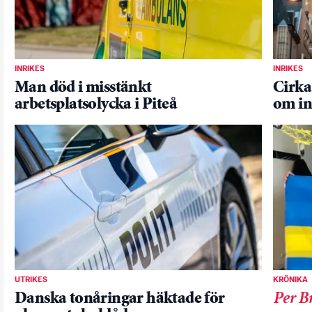
INRIKES
INRIKES
Man död i misstänkt
Cirka
arbetsplatsolycka i Piteå
om in
UTRIKES
KRÖNIKA
Danska tonåringar häktade för
Per B