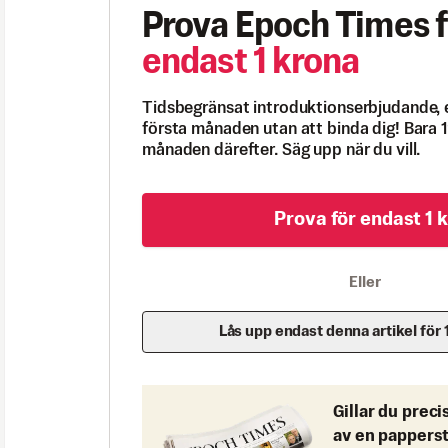
Prova Epoch Times f
endast 1 krona
Tidsbegränsat introduktionserbjudande, 
första månaden utan att binda dig! Bara 1
månaden därefter. Säg upp när du vill.
Prova för endast 1 k
Eller
Lås upp endast denna artikel för 
Gillar du preci
av en pappers