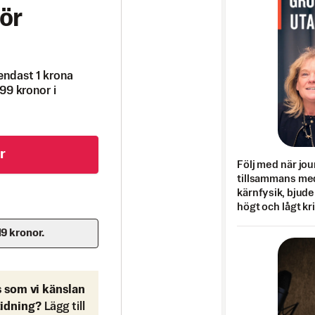
ör
endast 1 krona
99 kronor i
r
Följ med när jou
tillsammans med
kärnfysik, bjuder
högt och lågt kr
19 kronor.
s som vi känslan
tidning?
Lägg till