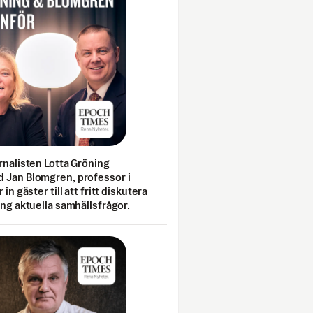
rnalisten Lotta Gröning
 Jan Blomgren, professor i
 in gäster till att fritt diskutera
ing aktuella samhällsfrågor.