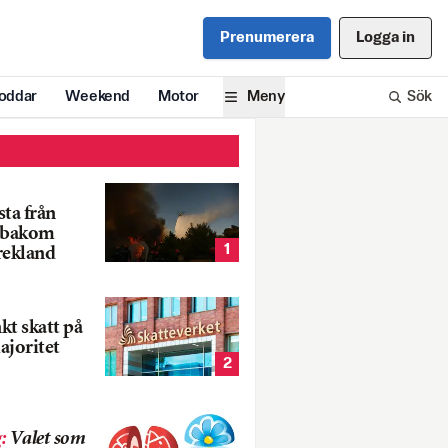
Prenumerera
Logga in
oddar
Weekend
Motor
Meny
Sök
ta från
k bakom
1
rekland
nkt skatt på
ajoritet
2
g
:
Valet som