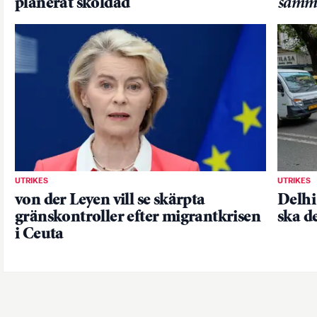
planerat skoldåd
samm
UTRIKES
UTRIKES
von der Leyen vill se skärpta
Delhi 
gränskontroller efter migrantkrisen
ska d
i Ceuta