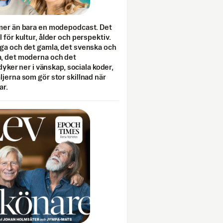
mer än bara en modepodcast. Det
 för kultur, ålder och perspektiv.
ga och det gamla, det svenska och
, det moderna och det
 dyker ner i vänskap, sociala koder,
jerna som gör stor skillnad när
ar.