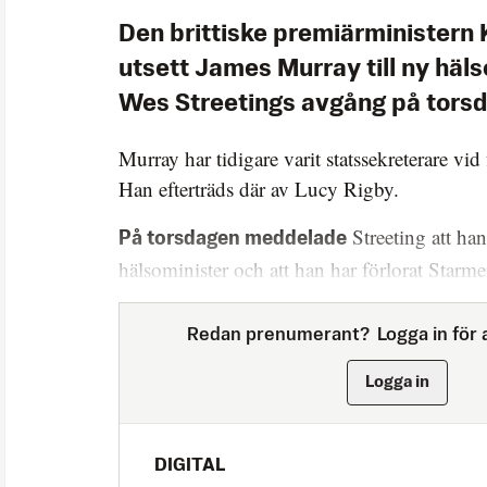
Den brittiske premiärministern 
utsett James Murray till ny häls
Wes Streetings avgång på tors
Murray har tidigare varit statssekreterare vi
Han efterträds där av Lucy Rigby.
Streeting att ha
På torsdagen meddelade
hälsominister och att han har förlorat Starme
Redan prenumerant?
Logga in för a
Logga in
DIGITAL