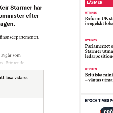
LÄS MER
Keir Starmer har
UTRIKES
ominister efter
Reform UK stö
i engelskt loka
dagen.
d finansdepartementet.
UTRIKES
Parlamentet 
Starmer utm
n avgår som
ledarposition
rs förtroende.
UTRIKES
Brittiska mini
tt läsa vidare.
– väntas utma
EPOCH TIMES 