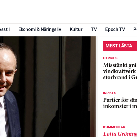
vsstil
Ekonomi & Näringsliv
Kultur
TV
Epoch TV
P
MEST LÄSTA
UTRIKES
Misstänkt gnis
vindkraftver
storbrand i G
INRIKES
Partier för sä
inkomster i m
KOMMENTAR
Lotta Grönin