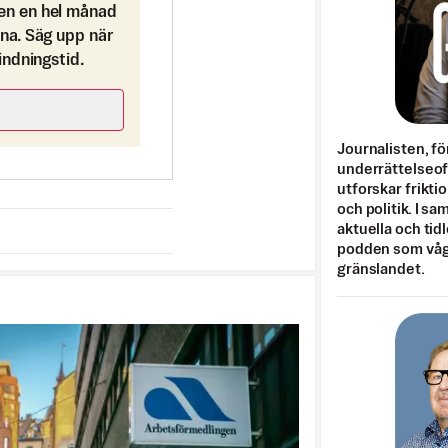
en en hel månad
ona. Säg upp när
bindningstid.
Journalisten, fö
underrättelseo
utforskar frikti
och politik. I s
aktuella och tid
podden som vågar
gränslandet.