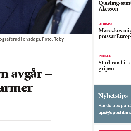
Quisling-sam
Åkesson
UTRIKES
Marockos mig
pressar Europ
ograferad i onsdags. Foto: Toby
INRIKES
Storbrand i L
gripen
rn avgår –
tarmer
Nyhetstips
Har du tips på nå
es.semithcope@