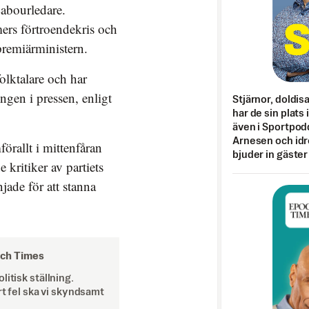
Labourledare.
mers förtroendekris och
premiärministern.
olktalare och har
ingen i pressen, enligt
Stjärnor, doldis
har de sin plats 
även i Sportpod
Arnesen och idr
örallt i mittenfåran
bjuder in gäster
kritiker av partiets
ade för att stanna
och Times
itisk ställning.
rt fel ska vi skyndsamt