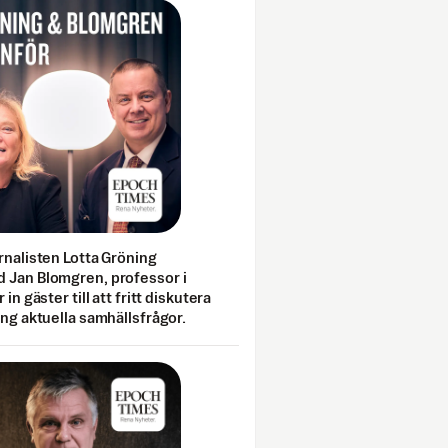
rnalisten Lotta Gröning
 Jan Blomgren, professor i
 in gäster till att fritt diskutera
ing aktuella samhällsfrågor.