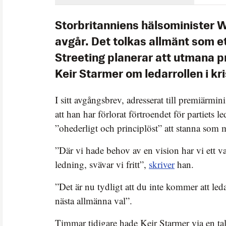
Storbritanniens hälsominister 
avgår. Det tolkas allmänt som e
Streeting planerar att utmana 
Keir Starmer om ledarrollen i k
I sitt avgångsbrev, adresserat till premiärmini
att han har förlorat förtroendet för partiets l
”ohederligt och principlöst” att stanna som m
”Där vi hade behov av en vision har vi ett 
ledning, svävar vi fritt”,
skriver
han.
”Det är nu tydligt att du inte kommer att led
nästa allmänna val”.
Timmar tidigare hade Keir Starmer via en ta