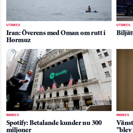
UTRIKES
UTRIKES
Iran: Överens med Oman om rutt i
Biljä
Hormuz
INRIKES
INRIKES
Spotify: Betalande kunder nu 300
Vänste
miljoner
”blev 