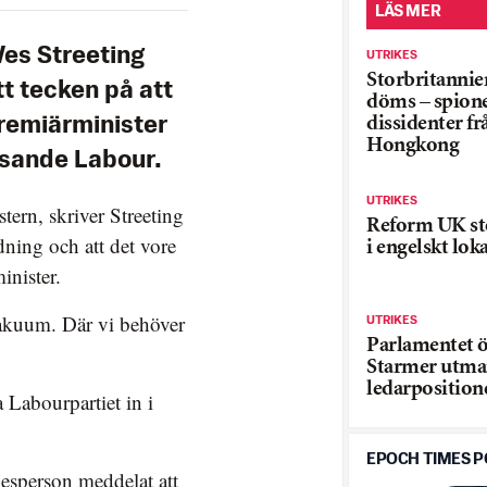
LÄS MER
Wes Streeting
UTRIKES
Storbritannie
tt tecken på att
döms – spion
dissidenter fr
premiärminister
Hongkong
risande Labour.
UTRIKES
stern, skriver Streeting
Reform UK stö
edning och att det vore
i engelskt loka
inister.
vakuum. Där vi behöver
UTRIKES
Parlamentet 
Starmer utm
ledarposition
a Labourpartiet in i
EPOCH TIMES 
lesperson meddelat att