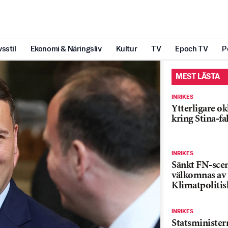
vsstil
Ekonomi & Näringsliv
Kultur
TV
Epoch TV
P
MEST LÄSTA
INRIKES
Ytterligare ok
kring Stina-fa
INRIKES
Sänkt FN-sce
välkomnas av
Klimatpolitis
INRIKES
Statsministe