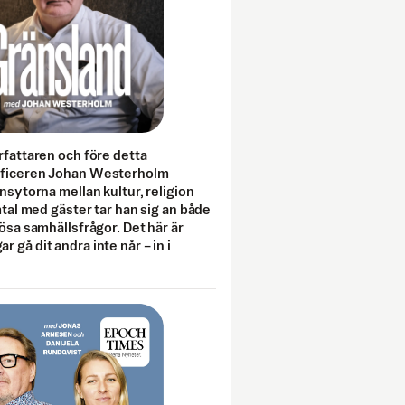
rfattaren och före detta
fficeren Johan Westerholm
onsytorna mellan kultur, religion
amtal med gäster tar han sig an både
lösa samhällsfrågor. Det här är
 gå dit andra inte når – in i