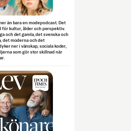
mer än bara en modepodcast. Det
 för kultur, ålder och perspektiv.
ga och det gamla, det svenska och
, det moderna och det
 dyker ner i vänskap, sociala koder,
jerna som gör stor skillnad när
ar.