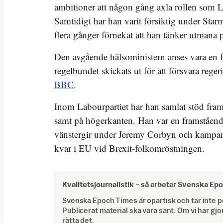
ambitioner att någon gång axla rollen som 
Samtidigt har han varit försiktig under Star
flera gånger förnekat att han tänker utmana 
Den avgående hälsoministern anses vara en f
regelbundet skickats ut för att försvara reger
BBC
.
Inom Labourpartiet har han samlat stöd framf
samt på högerkanten. Han var en framstående 
vänstergir under Jeremy Corbyn och kampanj
kvar i EU vid Brexit-folkomröstningen.
Kvalitetsjournalistik –
så arbetar Svenska Ep
Svenska Epoch Times är opartisk och tar inte pol
Publicerat material ska vara sant. Om vi har gjo
rätta det.