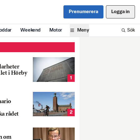
Prenumerera
Logga in
oddar
Weekend
Motor
Meny
Sök
larheter
llet i Hörby
1
nario
2
ka rådet
rn om