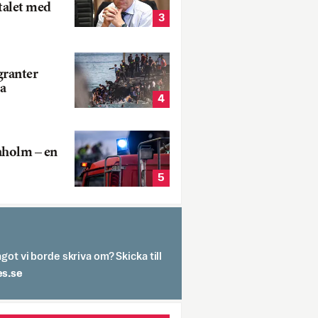
talet med
3
ranter
a
4
aholm – en
5
got vi borde skriva om? Skicka till
spit