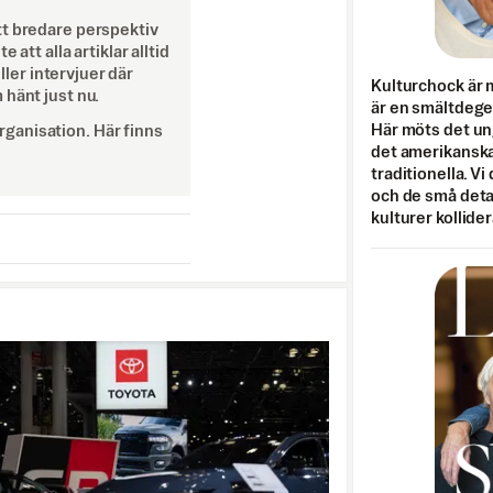
tt bredare perspektiv
att alla artiklar alltid
eller intervjuer där
Kulturchock är 
 hänt just nu.
är en smältdegel
Här möts det un
ganisation. Här finns
det amerikanska
traditionella. Vi
och de små detal
kulturer kollider