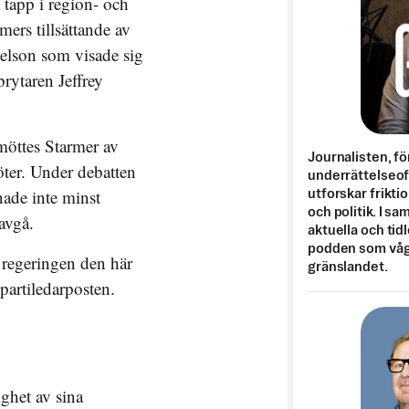
a tapp i region- och
mers tillsättande av
lson som visade sig
rytaren Jeffrey
öttes Starmer av
Journalisten, fö
öter. Under debatten
underrättelseo
ade inte minst
utforskar frikti
och politik. I s
avgå.
aktuella och tid
podden som vågar
 regeringen den här
gränslandet.
partiledarposten.
ighet av sina