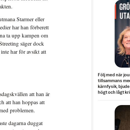
akten.
 utmana Starmer eller
medier har han förberett
kunna ta upp kampen om
 Streeting säger dock
inte har för avsikt att
Följ med när jou
tillsammans med
kärnfysik, bjuder
högt och lågt kr
rsdagskvällen att han är
ch att han hoppas att
u med problemen.
aste dagarna duggat