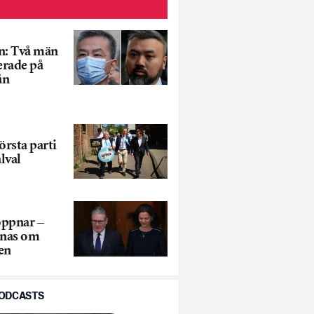
n: Två män
erade på
ån
rsta parti
lval
öppnar –
anas om
en
PODCASTS