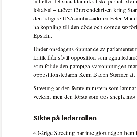
tätt efter det socialdemokratiska partiets stor
lokalval – utöver förtroendekrisen kring Star
den tidigare USA-ambassadören Peter Mande
ha koppling till den döde och dömde sexförb
Epstein.
Under onsdagens öppnande av parlamentet m
kritik från såväl opposition som egna ledam
som följde den pampiga statsöppningen man
oppositionsledaren Kemi Baden Starmer att 
Streeting är den femte ministern som lämnar
veckan, men den första som tros snegla mot 
Sikte på ledarrollen
43-årige Streeting har inte gjort någon heml