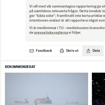
Vi vill med vår sammantagna rapportering ge e
på samtidens relevanta frågor. Detta innebär inte 
ger ”båda sidor”, framförallt inte korta artiklar 
intentionen endast är att rapportera något som
Vi är medlemmar i TU – mediehusens branschor
de
pressetiska reglerna
vi följer.
Feedback
Skriv ut
Dela
REKOMMENDERAT