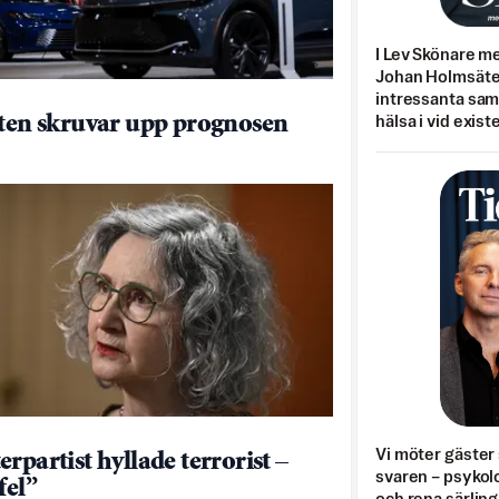
I Lev Skönare m
Johan Holmsäter
intressanta sa
tten skruvar upp prognosen
hälsa i vid exist
Vi möter gäster 
rpartist hyllade terrorist –
svaren – psykolo
fel”