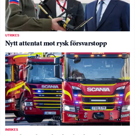
UTRIKES
Nytt attentat mot rysk försvarstopp
INRIKES