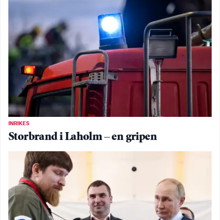
INRIKES
Storbrand i Laholm – en gripen