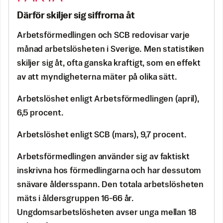
Därför skiljer sig siffrorna åt
Arbetsförmedlingen och SCB redovisar varje
månad arbetslösheten i Sverige. Men statistiken
skiljer sig åt, ofta ganska kraftigt, som en effekt
av att myndigheterna mäter på olika sätt.
Arbetslöshet enligt Arbetsförmedlingen (april),
6,5 procent.
Arbetslöshet enligt SCB (mars), 9,7 procent.
Arbetsförmedlingen använder sig av faktiskt
inskrivna hos förmedlingarna och har dessutom
snävare åldersspann. Den totala arbetslösheten
mäts i åldersgruppen 16-66 år.
Ungdomsarbetslösheten avser unga mellan 18