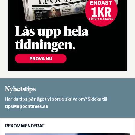
Nyhetstips
Har du tips på något vi borde skriva om? Skicka till
es.semithcope@spit
REKOMMENDERAT