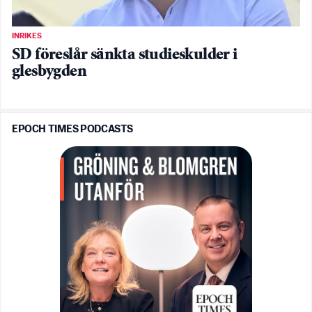
INRIKES
SD föreslår sänkta studieskulder i
glesbygden
EPOCH TIMES PODCASTS