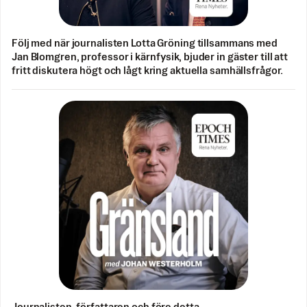
Följ med när journalisten Lotta Gröning tillsammans med
Jan Blomgren, professor i kärnfysik, bjuder in gäster till att
fritt diskutera högt och lågt kring aktuella samhällsfrågor.