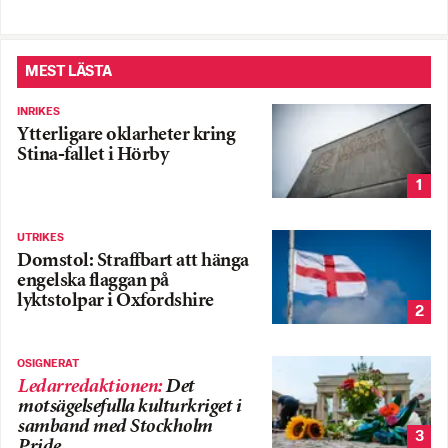
MEST LÄSTA
INRIKES
Ytterligare oklarheter kring
Stina-fallet i Hörby
1
UTRIKES
Domstol: Straffbart att hänga
engelska flaggan på
lyktstolpar i Oxfordshire
2
OSIGNERAT
Ledarredaktionen
:
Det
motsägelsefulla kulturkriget i
samband med Stockholm
3
Pride