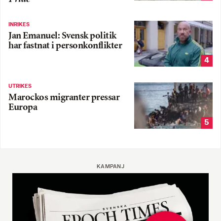
INRIKES
Jan Emanuel: Svensk politik
har fastnat i personkonflikter
4
UTRIKES
Marockos migranter pressar
Europa
5
KAMPANJ