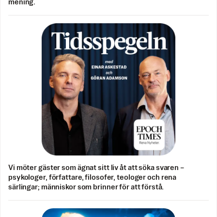
mening.
Vi möter gäster som ägnat sitt liv åt att söka svaren –
psykologer, författare, filosofer, teologer och rena
särlingar; människor som brinner för att förstå.