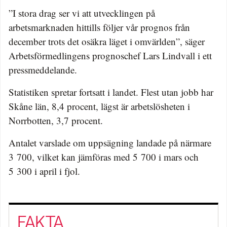
”I stora drag ser vi att utvecklingen på
arbetsmarknaden hittills följer vår prognos från
december trots det osäkra läget i omvärlden”, säger
Arbetsförmedlingens prognoschef Lars Lindvall i ett
pressmeddelande.
Statistiken spretar fortsatt i landet. Flest utan jobb har
Skåne län, 8,4 procent, lägst är arbetslösheten i
Norrbotten, 3,7 procent.
Antalet varslade om uppsägning landade på närmare
3 700, vilket kan jämföras med 5 700 i mars och
5 300 i april i fjol.