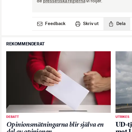
de
pressetiska reglerna
vi följer.
Feedback
Skriv ut
Dela
REKOMMENDERAT
DEBATT
UTRIKES
Opinionsmätningarna blir själva en
UD-tj