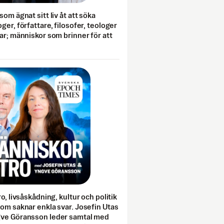
som ägnat sitt liv åt att söka
ger, författare, filosofer, teologer
ar; människor som brinner för att
o, livsåskådning, kultur och politik
som saknar enkla svar. Josefin Utas
gve Göransson leder samtal med