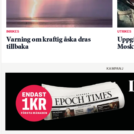
INRIKES
UTRIKES
Varning om kraftig åska dras
Uppgi
tillbaka
Mosk
KAMPANJ