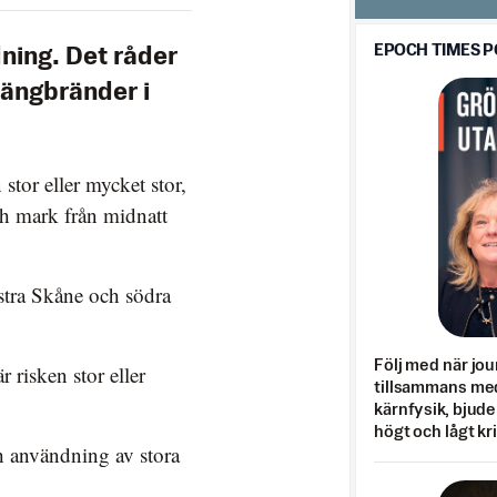
EPOCH TIMES 
ldning. Det råder
rrängbränder i
 stor eller mycket stor,
och mark från midnatt
stra Skåne och södra
Följ med när jou
 risken stor eller
tillsammans med
kärnfysik, bjuder
högt och lågt kr
h användning av stora