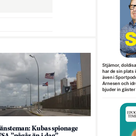
Stjärnor, doldis
har de sin plats 
även i Sportpod
Arnesen och idr
bjuder in gäster
änsteman: Kubas spionage