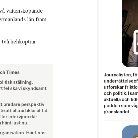
två vattenskopande
ermanlands län fram
 två helikoptrar
och Times
Journalisten, fö
underrättelseo
itisk ställning.
utforskar frikti
rt fel ska vi skyndsamt
och politik. I s
aktuella och tid
tt bredare perspektiv
podden som vågar
att alla artiklar alltid
gränslandet.
eller intervjuer där
 hänt just nu.
ganisation. Här finns