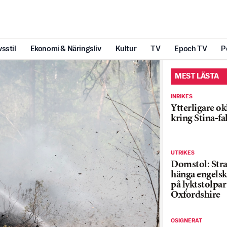
vsstil
Ekonomi & Näringsliv
Kultur
TV
Epoch TV
P
MEST LÄSTA
INRIKES
Ytterligare ok
kring Stina-fa
UTRIKES
Domstol: Straf
hänga engelsk
på lyktstolpar 
Oxfordshire
OSIGNERAT