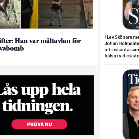
I Lev Skönare m
fter: Han var måltavlan för
Johan Holmsäter
vabomb
intressanta sa
hälsa i vid exist