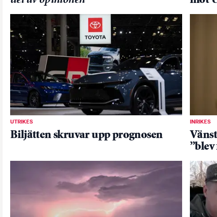
del av opinionen
mot U
UTRIKES
INRIKES
Biljätten skruvar upp prognosen
Vänste
”blev 