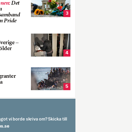
onen
:
Det
a
3
i samband
m Pride
verige –
ölder
4
ranter
a
5
got vi borde skriva om? Skicka till
spit