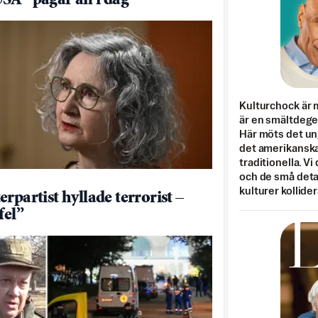
SA ”pågår än i dag”
Kulturchock är 
är en smältdegel
Här möts det un
det amerikanska
traditionella. Vi
och de små detal
kulturer kollider
rpartist hyllade terrorist –
fel”