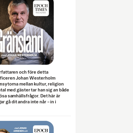
rfattaren och före detta
fficeren Johan Westerholm
onsytorna mellan kultur, religion
amtal med gäster tar han sig an både
lösa samhällsfrågor. Det här är
 gå dit andra inte når – in i