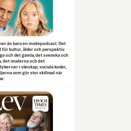
mer än bara en modepodcast. Det
 för kultur, ålder och perspektiv.
ga och det gamla, det svenska och
, det moderna och det
 dyker ner i vänskap, sociala koder,
jerna som gör stor skillnad när
ar.