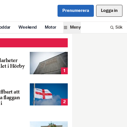
Prenumerera
Logga in
oddar
Weekend
Motor
Meny
Sök
larheter
llet i Hörby
1
fbart att
a flaggan
2
i