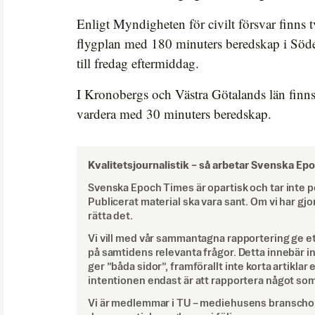
Enligt Myndigheten för civilt försvar finns 
flygplan med 180 minuters beredskap i Söd
till fredag eftermiddag.
I Kronobergs och Västra Götalands län finns
vardera med 30 minuters beredskap.
Kvalitetsjournalistik –
så arbetar Svenska Ep
Svenska Epoch Times är opartisk och tar inte pol
Publicerat material ska vara sant. Om vi har gjo
rätta det.
Vi vill med vår sammantagna rapportering ge e
på samtidens relevanta frågor. Detta innebär inte 
ger ”båda sidor”, framförallt inte korta artiklar 
intentionen endast är att rapportera något som
Vi är medlemmar i TU – mediehusens branschor