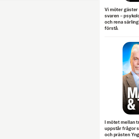
Vi möter gäster 
svaren – psykolo
och rena särling
förstå.
I mötet mellan tr
uppstår frågor 
och prästen Yn