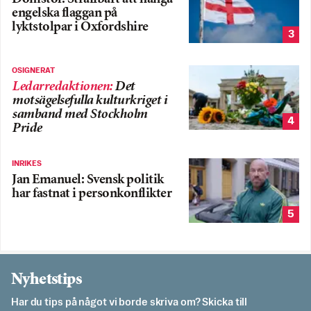
engelska flaggan på
lyktstolpar i Oxfordshire
3
OSIGNERAT
Ledarredaktionen
:
Det
motsägelsefulla kulturkriget i
samband med Stockholm
4
Pride
INRIKES
Jan Emanuel: Svensk politik
har fastnat i personkonflikter
5
Nyhetstips
Har du tips på något vi borde skriva om? Skicka till