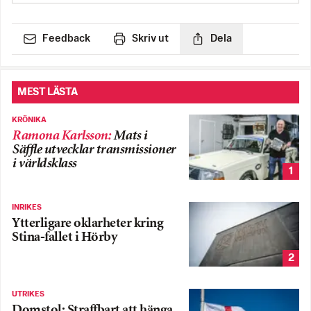
Feedback
Skriv ut
Dela
MEST LÄSTA
KRÖNIKA
Ramona Karlsson
:
Mats i
Säffle utvecklar transmissioner
i världsklass
1
INRIKES
Ytterligare oklarheter kring
Stina-fallet i Hörby
2
UTRIKES
Domstol: Straffbart att hänga