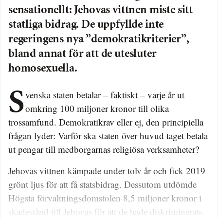
sensationellt: Jehovas vittnen miste sitt
statliga bidrag. De uppfyllde inte
regeringens nya ”demokratikriterier”,
bland annat för att de utesluter
homosexuella.
Svenska staten betalar – faktiskt – varje år ut
omkring 100 miljoner kronor till olika
trossamfund. Demokratikrav eller ej, den principiella
frågan lyder: Varför ska staten över huvud taget betala
ut pengar till medborgarnas religiösa verksamheter?
Jehovas vittnen kämpade under tolv år och fick 2019
grönt ljus för att få statsbidrag. Dessutom utdömde
Högsta förvaltningsdomstolen 8,5 miljoner kronor i
skadestånd till Jehovas för att de hade diskriminerats.