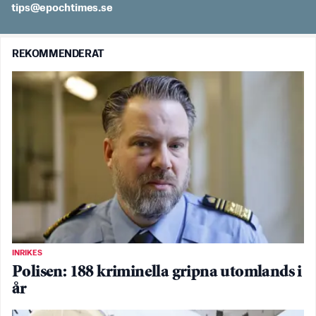
es.semithcope@spit
REKOMMENDERAT
INRIKES
Polisen: 188 kriminella gripna utomlands i
år