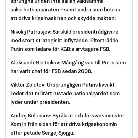
sprungna ur den inte sällan våldsamma
säkerhetsapparaten – samt andra som betros
att driva krigsmaskinen och skydda makten:
Nikolaj Patrusjev: Särskild presidentrådgivare
med stort strategiskt inflytande. Efterträdde
Putin som ledare för KGB:s arvtagare FSB.
Aleksandr Bortnikov: Mångårig vän till Putin som
har varit chef för FSB sedan 2008.
Viktor Zolotov: Ursprungligen Putins livvakt.
Leder det militärt rustade nationalgardet som
lyder under presidenten.
Andrej Belousov: Byråkrat och försvarsminister.
Kom in från sidan för att driva krigsekonomin
efter petade Sergej Sjojgu.