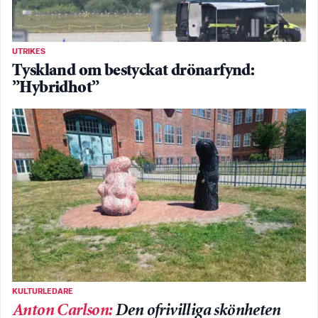
UTRIKES
Tyskland om bestyckat drönarfynd:
”Hybridhot”
KULTURLEDARE
Anton Carlson
:
Den ofrivilliga skönheten