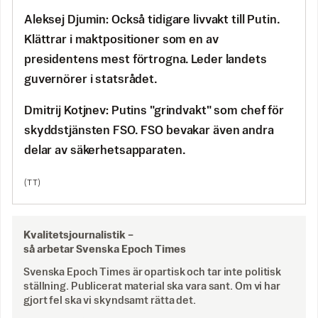
Aleksej Djumin: Också tidigare livvakt till Putin.
Klättrar i maktpositioner som en av
presidentens mest förtrogna. Leder landets
guvernörer i statsrådet.
Dmitrij Kotjnev: Putins "grindvakt" som chef för
skyddstjänsten FSO. FSO bevakar även andra
delar av säkerhetsapparaten.
(TT)
Kvalitetsjournalistik –
så arbetar Svenska Epoch Times
Svenska Epoch Times är opartisk och tar inte politisk
ställning. Publicerat material ska vara sant. Om vi har
gjort fel ska vi skyndsamt rätta det.