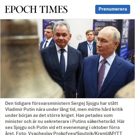
Svenska Epoch Times
Prenumerera
Den tidigare försvarsministern Sergej Sjojgu har stått
Vladimir Putin nära under lång tid, men mötte hård kritik
under början av det större kriget. Han petades som
minister och är nu sekreterare i Putins säkerhetsråd. Här
ses Sjojgu och Putin vid ett evenemang i oktober förra
året. Foto: Vyacheslav Prokofyev/Sputnik/Kreml/AP/TT