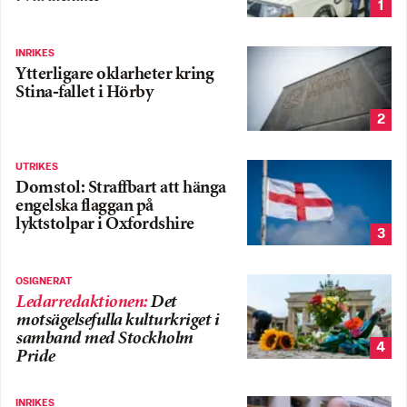
1
INRIKES
Ytterligare oklarheter kring
Stina-fallet i Hörby
2
UTRIKES
Domstol: Straffbart att hänga
engelska flaggan på
lyktstolpar i Oxfordshire
3
OSIGNERAT
Ledarredaktionen
:
Det
motsägelsefulla kulturkriget i
samband med Stockholm
4
Pride
INRIKES