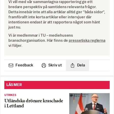
Vi vill med vår sammantagna rapportering ge ett
bredare perspektiv på samtidens relevanta frågor.
Detta innebär inte att alla artiklar alltid ger ”båda sidor”,
framförallt inte korta artiklar eller intervjuer där
intentionen endast är att rapportera något som hänt
just nu.
Vi är medlemmar i TU – mediehusens
branschorganisation. Här finns de
pressetiska reglerna
vi följer.
Feedback
Skriv ut
Dela
LÄS MER
UTRIKES
Utländska drönare kraschade
i Lettland