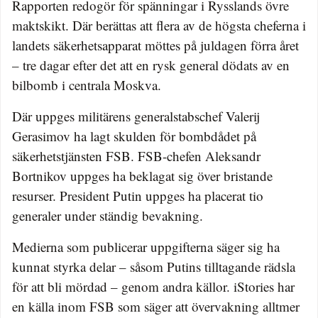
Rapporten redogör för spänningar i Rysslands övre
maktskikt. Där berättas att flera av de högsta cheferna i
landets säkerhetsapparat möttes på juldagen förra året
– tre dagar efter det att en rysk general dödats av en
bilbomb i centrala Moskva.
Där uppges militärens generalstabschef Valerij
Gerasimov ha lagt skulden för bombdådet på
säkerhetstjänsten FSB. FSB-chefen Aleksandr
Bortnikov uppges ha beklagat sig över bristande
resurser. President Putin uppges ha placerat tio
generaler under ständig bevakning.
Medierna som publicerar uppgifterna säger sig ha
kunnat styrka delar – såsom Putins tilltagande rädsla
för att bli mördad – genom andra källor. iStories har
en källa inom FSB som säger att övervakning alltmer