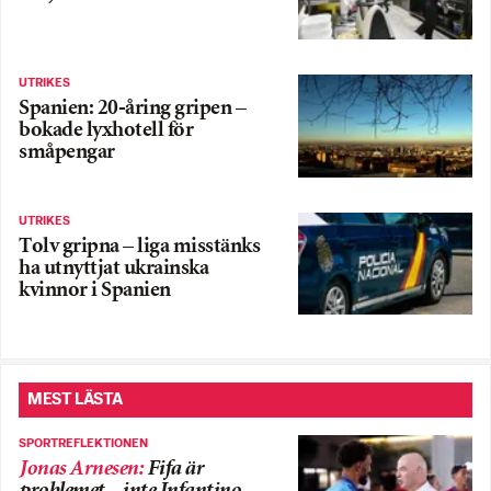
UTRIKES
Spanien: 20-åring gripen –
bokade lyxhotell för
småpengar
UTRIKES
Tolv gripna – liga misstänks
ha utnyttjat ukrainska
kvinnor i Spanien
MEST LÄSTA
SPORTREFLEKTIONEN
Jonas Arnesen
:
Fifa är