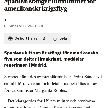
Spanien stänger luftrummet för
amerikanskt krigsflyg
TT
Publicerad
2026-03-30
Ge bort fri läsning
Dela
Spaniens luftrum är stängt för amerikanska
flyg som deltar i Irankriget, meddelar
regeringen i Madrid.
Stoppet nämndes av premiärminister Pedro Sánchez i
ett tal i förra veckan, och detaljerna bekräftas nu av
försvarsminister Margarita Robles.
– Det klargjordes för USA:s militär och styrkorna
redan från början. Därmed får man inte använda