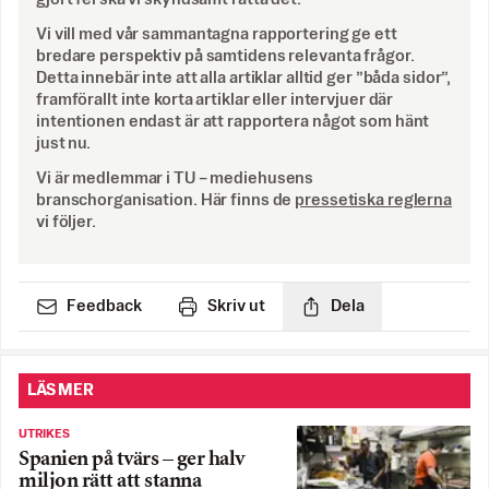
Vi vill med vår sammantagna rapportering ge ett
bredare perspektiv på samtidens relevanta frågor.
Detta innebär inte att alla artiklar alltid ger ”båda sidor”,
framförallt inte korta artiklar eller intervjuer där
intentionen endast är att rapportera något som hänt
just nu.
Vi är medlemmar i TU – mediehusens
branschorganisation. Här finns de
pressetiska reglerna
vi följer.
Feedback
Skriv ut
Dela
LÄS MER
UTRIKES
Spanien på tvärs – ger halv
miljon rätt att stanna