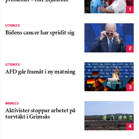
problemet – inte Infantino
1
UTRIKES
Bidens cancer har spridit sig
2
UTRIKES
AFD går framåt i ny mätning
3
INRIKES
Aktivister stoppar arbetet på
torvtäkt i Grimsås
4