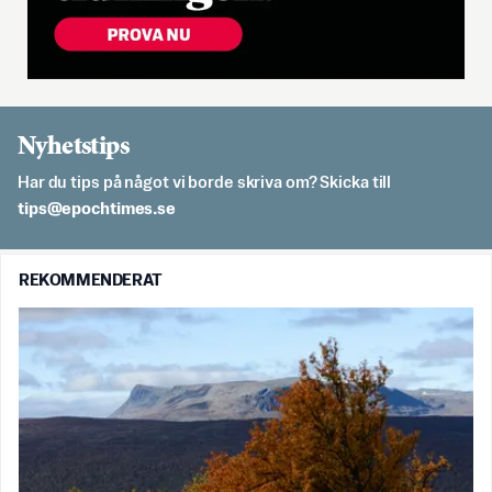
Nyhetstips
Har du tips på något vi borde skriva om? Skicka till
es.semithcope@spit
REKOMMENDERAT