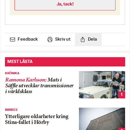
Ja, tack!
Feedback
Skriv ut
Dela
MEST LÄSTA
KRÖNIKA
Ramona Karlsson
:
Mats i
Säffle utvecklar transmissioner
i världsklass
1
INRIKES
Ytterligare oklarheter kring
Stina-fallet i Hörby