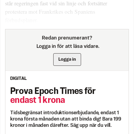
står regeringen fast vid sin linje och fortsätter
protestera mot Frankrikes och Spaniens
förbudsplaner.
Redan prenumerant?
Logga in för att läsa vidare.
Logga in
DIGITAL
Prova Epoch Times för
endast 1 krona
Tidsbegränsat introduktionserbjudande, endast 1
krona första månaden utan att binda dig! Bara 199
kronor i månaden därefter. Säg upp när du vill.