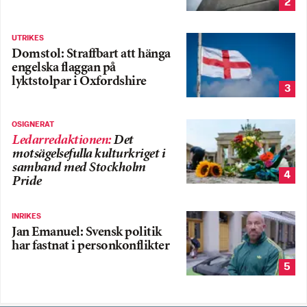
2
UTRIKES
Domstol: Straffbart att hänga
engelska flaggan på
lyktstolpar i Oxfordshire
3
OSIGNERAT
Ledarredaktionen
:
Det
motsägelsefulla kulturkriget i
samband med Stockholm
4
Pride
INRIKES
Jan Emanuel: Svensk politik
har fastnat i personkonflikter
5