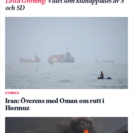
Lotta Gröning
:
Valet som kidnappades av S
och SD
UTRIKES
Iran: Överens med Oman om rutt i
Hormuz