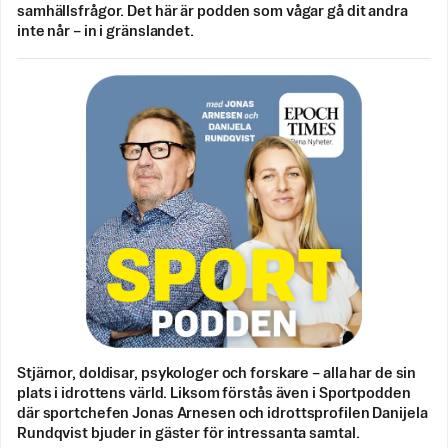
samhällsfrågor. Det här är podden som vågar gå dit andra
inte når – in i gränslandet.
Stjärnor, doldisar, psykologer och forskare – alla har de sin
plats i idrottens värld. Liksom förstås även i Sportpodden
där sportchefen Jonas Arnesen och idrottsprofilen Danijela
Rundqvist bjuder in gäster för intressanta samtal.