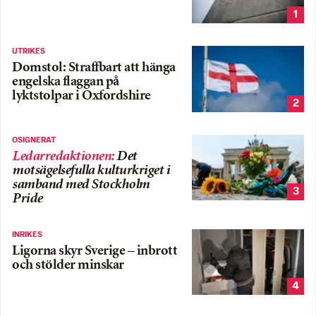
1
UTRIKES
Domstol: Straffbart att hänga
engelska flaggan på
lyktstolpar i Oxfordshire
2
OSIGNERAT
Ledarredaktionen
:
Det
motsägelsefulla kulturkriget i
samband med Stockholm
3
Pride
INRIKES
Ligorna skyr Sverige – inbrott
och stölder minskar
4