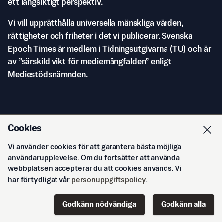
ett långsiktigt perspektiv.
Vi vill upprätthålla universella mänskliga värden,
rättigheter och friheter i det vi publicerar. Svenska
Epoch Times är medlem i Tidningsutgivarna (TU) och är
av ”särskild vikt för mediemångfalden” enligt
Mediestödsnämnden.
Cookies
Vi använder cookies för att garantera bästa möjliga
© Svenska Epoch Times AB
2026
användarupplevelse. Om du fortsätter att använda
webbplatsen accepterar du att cookies används. Vi
har förtydligat vår
personuppgiftspolicy
.
Godkänn nödvändiga
Godkänn alla
Start
Innehåll
Podd
Senaste
Logga in