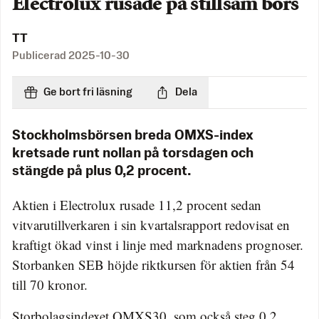
Electrolux rusade på stillsam börs
TT
Publicerad
2025-10-30
Ge bort fri läsning
Dela
Stockholmsbörsen breda OMXS-index
kretsade runt nollan på torsdagen och
stängde på plus 0,2 procent.
Aktien i Electrolux rusade 11,2 procent sedan
vitvarutillverkaren i sin kvartalsrapport redovisat en
kraftigt ökad vinst i linje med marknadens prognoser.
Storbanken SEB höjde riktkursen för aktien från 54
till 70 kronor.
Storbolagsindexet OMXS30, som också steg 0,2