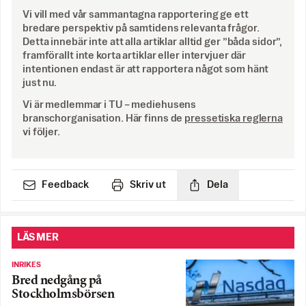
Vi vill med vår sammantagna rapportering ge ett
bredare perspektiv på samtidens relevanta frågor.
Detta innebär inte att alla artiklar alltid ger ”båda sidor”,
framförallt inte korta artiklar eller intervjuer där
intentionen endast är att rapportera något som hänt
just nu.
Vi är medlemmar i TU – mediehusens
branschorganisation. Här finns de
pressetiska reglerna
vi följer.
Feedback
Skriv ut
Dela
LÄS MER
INRIKES
Bred nedgång på
Stockholmsbörsen