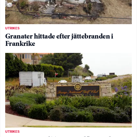
UTRIKES
Granater hittade efter jättebranden i
Frankrike
UTRIKES