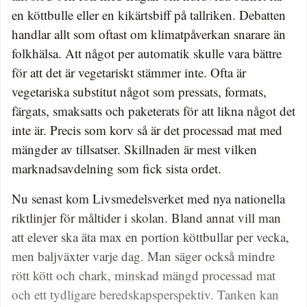
en köttbulle eller en kikärtsbiff på tallriken. Debatten
handlar allt som oftast om klimatpåverkan snarare än
folkhälsa. Att något per automatik skulle vara bättre
för att det är vegetariskt stämmer inte. Ofta är
vegetariska substitut något som pressats, formats,
färgats, smaksatts och paketerats för att likna något det
inte är. Precis som korv så är det processad mat med
mängder av tillsatser. Skillnaden är mest vilken
marknadsavdelning som fick sista ordet.
Nu senast kom Livsmedelsverket med nya nationella
riktlinjer för måltider i skolan. Bland annat vill man
att elever ska äta max en portion köttbullar per vecka,
men baljväxter varje dag. Man säger också mindre
rött kött och chark, minskad mängd processad mat
och ett tydligare beredskapsperspektiv. Tanken kan