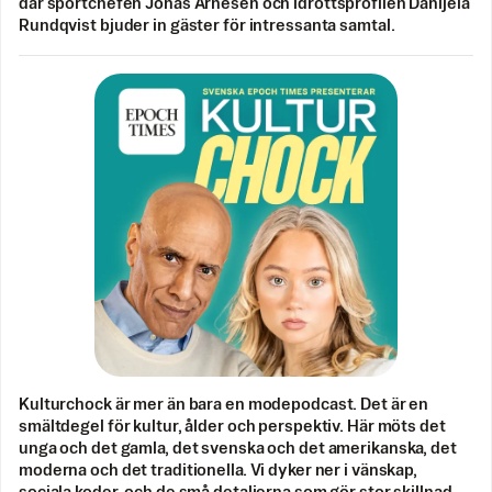
där sportchefen Jonas Arnesen och idrottsprofilen Danijela
Rundqvist bjuder in gäster för intressanta samtal.
Kulturchock är mer än bara en modepodcast. Det är en
smältdegel för kultur, ålder och perspektiv. Här möts det
unga och det gamla, det svenska och det amerikanska, det
moderna och det traditionella. Vi dyker ner i vänskap,