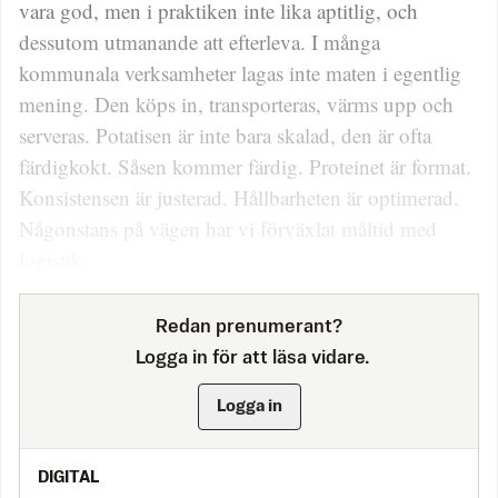
vara god, men i praktiken inte lika aptitlig, och
dessutom utmanande att efterleva. I många
kommunala verksamheter lagas inte maten i egentlig
mening. Den köps in, transporteras, värms upp och
serveras. Potatisen är inte bara skalad, den är ofta
färdigkokt. Såsen kommer färdig. Proteinet är format.
Konsistensen är justerad. Hållbarheten är optimerad.
Någonstans på vägen har vi förväxlat måltid med
logistik.
Redan prenumerant?
Logga in för att läsa vidare.
Logga in
DIGITAL