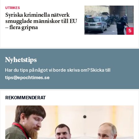
UTRIKES
Syriska kriminella nätverk
smugglade människor till EU
– flera gripna
5
Nyhetstips
Har du tips på något vi borde skriva om? Skicka till
es.semithcope@spit
REKOMMENDERAT