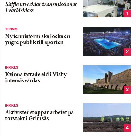
Säffle utvecklar transmissioner
i världsklass
1
TENNIS
Ny tennisform ska locka en
yngre publik till sporten
2
INRIKES
Kvinna fattade eld i Visby –
intensivvårdas
3
INRIKES
Aktivister stoppar arbetet på
torvtäkt i Grimsås
4