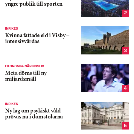
yngre publik till sporten
2
INRIKES
Kvinna fattade eld i Visby –
intensivvårdas
3
EKONOMI & NÄRINGSLIV
Meta döms till ny
miljardsmäll
4
INRIKES
Ny lag om psykiskt våld
prövas nu i domstolarna
5