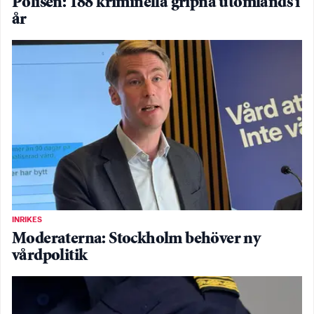
Polisen: 188 kriminella gripna utomlands i
år
INRIKES
Moderaterna: Stockholm behöver ny
vårdpolitik