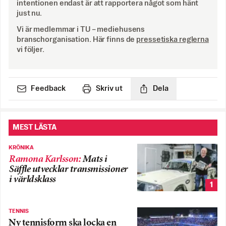
intentionen endast är att rapportera något som hänt
just nu.
Vi är medlemmar i TU – mediehusens
branschorganisation. Här finns de
pressetiska reglerna
vi följer.
Feedback
Skriv ut
Dela
MEST LÄSTA
KRÖNIKA
Ramona Karlsson
:
Mats i
Säffle utvecklar transmissioner
i världsklass
1
TENNIS
Ny tennisform ska locka en