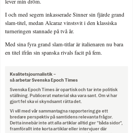
lever min dröm.
I och med segern inkasserade Sinner sin fjärde grand
slam-titel, medan Alcaraz vinstsvit i den klassiska
turneringen stannade på två år.
Med sina fyra grand slam-titlar är italienaren nu bara
en titel ifrån sin spanska rivals facit på fem.
Kvalitetsjournalistik –
så arbetar Svenska Epoch Times
Svenska Epoch Times är opartisk och tar inte politisk
ställning. Publicerat material ska vara sant. Om vi har
gjort fel ska vi skyndsamt rätta det.
Vi vill med vår sammantagna rapportering ge ett
bredare perspektiv på samtidens relevanta frågor.
Detta innebär inte att alla artiklar alltid ger ”båda sidor”,
framförallt inte korta artiklar eller intervjuer där