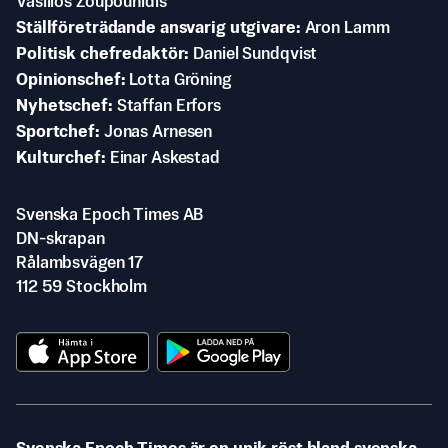
Vasilios Zoupounidis
Ställföreträdande ansvarig utgivare
Aron Lamm
Politisk chefredaktör
Daniel Sundqvist
Opinionschef
Lotta Gröning
Nyhetschef
Staffan Erfors
Sportchef
Jonas Arnesen
Kulturchef
Einar Askestad
Svenska Epoch Times AB
DN-skrapan
Rålambsvägen 17
112 59 Stockholm