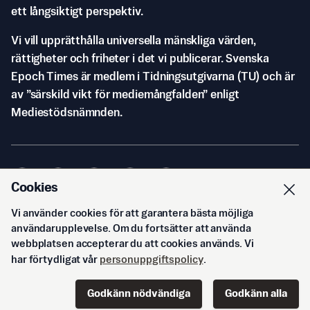
ett långsiktigt perspektiv.
Vi vill upprätthålla universella mänskliga värden,
rättigheter och friheter i det vi publicerar. Svenska
Epoch Times är medlem i Tidningsutgivarna (TU) och är
av ”särskild vikt för mediemångfalden” enligt
Mediestödsnämnden.
Cookies
Vi använder cookies för att garantera bästa möjliga
© Svenska Epoch Times AB
2026
användarupplevelse. Om du fortsätter att använda
webbplatsen accepterar du att cookies används. Vi
har förtydligat vår
personuppgiftspolicy
.
Godkänn nödvändiga
Godkänn alla
Start
Innehåll
Podd
Senaste
Logga in