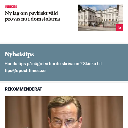
INRIKES
Ny lag om psykiskt våld
prövas nu i domstolarna
5
Nyhetstips
Har du tips på något vi borde skriva om? Skicka till
es.semithcope@spit
REKOMMENDERAT