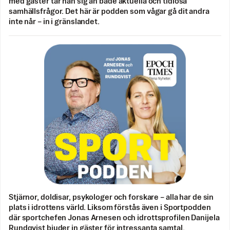
med gäster tar han sig an både aktuella och tidlösa
samhällsfrågor. Det här är podden som vågar gå dit andra
inte når – in i gränslandet.
Stjärnor, doldisar, psykologer och forskare – alla har de sin
plats i idrottens värld. Liksom förstås även i Sportpodden
där sportchefen Jonas Arnesen och idrottsprofilen Danijela
Rundqvist bjuder in gäster för intressanta samtal.