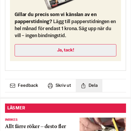
Gillar du precis som vi känslan av en
papperstidning?
Lägg till papperstidningen en
hel månad för endast 1 krona. Säg upp när du
vill – ingen bindningstid.
Ja, tack!
Feedback
Skriv ut
Dela
LÄS MER
INRIKES
Allt färre röker – desto fler