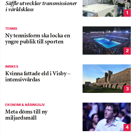
Säffle utvecklar transmissioner
i världsklass
1
TENNIS
Ny tennisform ska locka en
yngre publik till sporten
2
INRIKES
Kvinna fattade eld i Visby –
intensivvårdas
3
EKONOMI & NÄRINGSLIV
Meta döms till ny
miljardsmäll
4