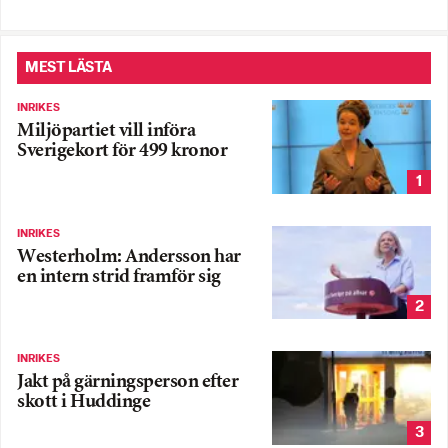
MEST LÄSTA
INRIKES
Miljöpartiet vill införa
Sverigekort för 499 kronor
1
INRIKES
Westerholm: Andersson har
en intern strid framför sig
2
INRIKES
Jakt på gärningsperson efter
skott i Huddinge
3