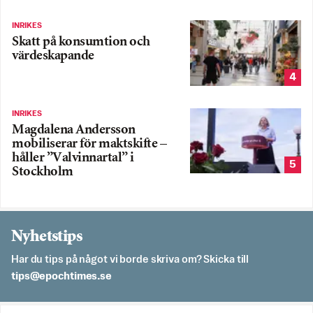
INRIKES
Skatt på konsumtion och
värdeskapande
4
INRIKES
Magdalena Andersson
mobiliserar för maktskifte –
håller ”Valvinnartal” i
5
Stockholm
Nyhetstips
Har du tips på något vi borde skriva om? Skicka till
es.semithcope@spit