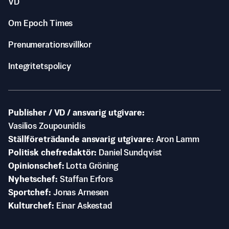
VD
Om Epoch Times
Prenumerationsvillkor
Integritetspolicy
Publisher / VD / ansvarig utgivare
Vasilios Zoupounidis
Ställföreträdande ansvarig utgivare
Aron Lamm
Politisk chefredaktör
Daniel Sundqvist
Opinionschef
Lotta Gröning
Nyhetschef
Staffan Erfors
Sportchef
Jonas Arnesen
Kulturchef
Einar Askestad