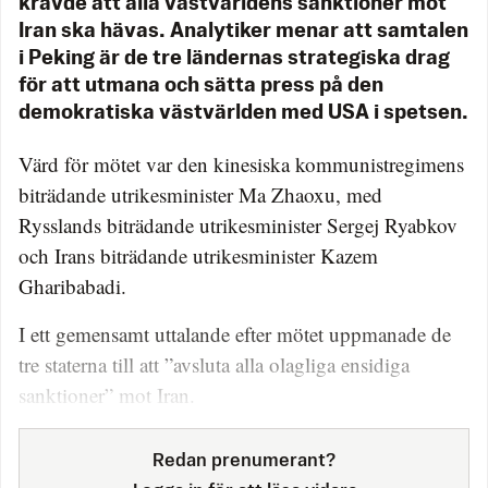
krävde att alla västvärldens sanktioner mot
Iran ska hävas. Analytiker menar att samtalen
i Peking är de tre ländernas strategiska drag
för att utmana och sätta press på den
demokratiska västvärlden med USA i spetsen.
Värd för mötet var den kinesiska kommunistregimens
biträdande utrikesminister Ma Zhaoxu, med
Rysslands biträdande utrikesminister Sergej Ryabkov
och Irans biträdande utrikesminister Kazem
Gharibabadi.
I ett gemensamt uttalande efter mötet uppmanade de
tre staterna till att ”avsluta alla olagliga ensidiga
sanktioner” mot Iran.
Redan prenumerant?