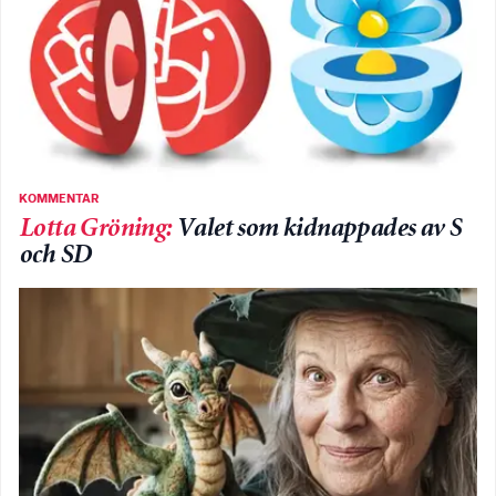
KOMMENTAR
Lotta Gröning
:
Valet som kidnappades av S
och SD