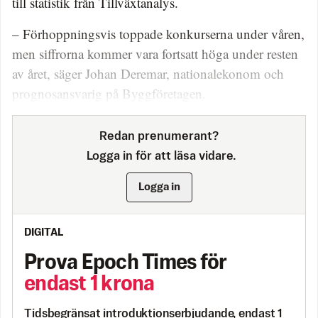
till statistik från Tillväxtanalys.
– Förhoppningsvis toppade konkurserna under våren,
men siffrorna kommer vara fortsatt höga under resten
av året, säger Johan Deremar, nationalekonom och
prognosansvarig på Byggföretagen.
Redan prenumerant?
Logga in för att läsa vidare.
Logga in
DIGITAL
Prova Epoch Times för
endast 1 krona
Tidsbegränsat introduktionserbjudande, endast 1