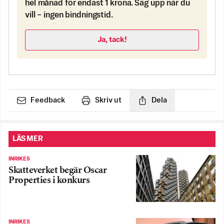
hel månad för endast 1 krona. Säg upp när du
vill – ingen bindningstid.
Ja, tack!
Feedback
Skriv ut
Dela
LÄS MER
INRIKES
Skatteverket begär Oscar
Properties i konkurs
INRIKES