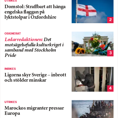
UTRIKES
Domstol: Straffbart att hänga
engelska flaggan på
lyktstolpar i Oxfordshire
2
OSIGNERAT
Ledarredaktionen
:
Det
motsägelsefulla kulturkriget i
samband med Stockholm
3
Pride
INRIKES
Ligorna skyr Sverige – inbrott
och stölder minskar
4
UTRIKES
Marockos migranter pressar
Europa