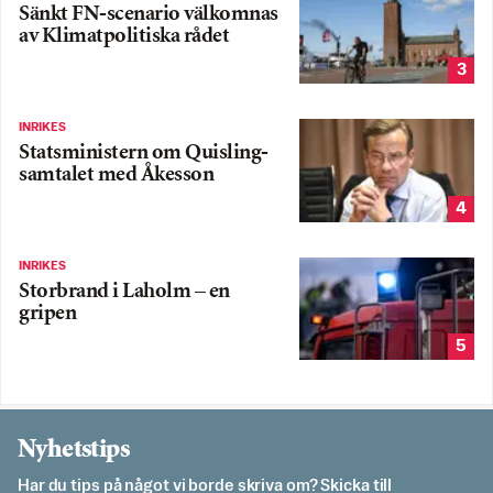
Sänkt FN-scenario välkomnas
av Klimatpolitiska rådet
3
INRIKES
Statsministern om Quisling-
samtalet med Åkesson
4
INRIKES
Storbrand i Laholm – en
gripen
5
Nyhetstips
Har du tips på något vi borde skriva om? Skicka till