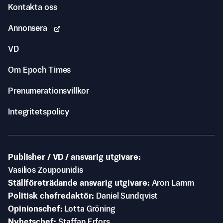
Kontakta oss
Annonsera
VD
Om Epoch Times
Prenumerationsvillkor
Integritetspolicy
Publisher / VD / ansvarig utgivare
Vasilios Zoupounidis
Ställföreträdande ansvarig utgivare
Aron Lamm
Politisk chefredaktör
Daniel Sundqvist
Opinionschef
Lotta Gröning
Nyhetschef
Staffan Erfors