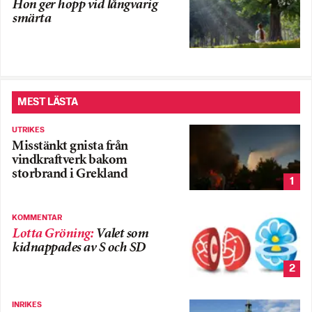
Hon ger hopp vid långvarig
smärta
MEST LÄSTA
UTRIKES
Misstänkt gnista från
vindkraftverk bakom
storbrand i Grekland
1
KOMMENTAR
Lotta Gröning
:
Valet som
kidnappades av S och SD
2
INRIKES