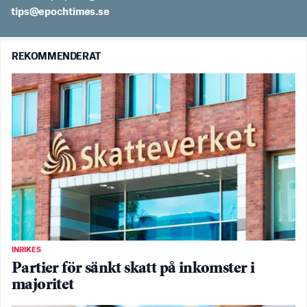
es.semithcope@spit
REKOMMENDERAT
INRIKES
Partier för sänkt skatt på inkomster i
majoritet