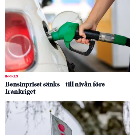
INRIKES
Bensinpriset sänks – till nivån före
Irankriget