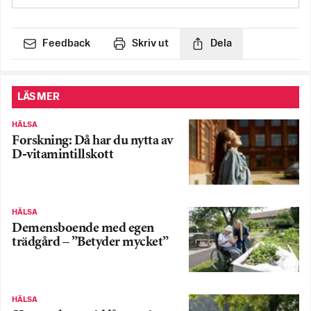
Feedback
Skriv ut
Dela
LÄS MER
HÄLSA
Forskning: Då har du nytta av
D-vitamintillskott
HÄLSA
Demensboende med egen
trädgård – ”Betyder mycket”
HÄLSA