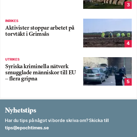
3
INRIKES
Aktivister stoppar arbetet på
torvtäkt i Grimsås
4
UTRIKES
Syriska kriminella nätverk
smugglade människor till EU
– flera gripna
5
Nyhetstips
Har du tips på något vi borde skriva om? Skicka till
es.semithcope@spit