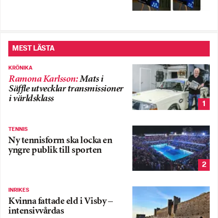
MEST LÄSTA
KRÖNIKA
Ramona Karlsson
:
Mats i
Säffle utvecklar transmissioner
i världsklass
1
TENNIS
Ny tennisform ska locka en
yngre publik till sporten
2
INRIKES
Kvinna fattade eld i Visby –
intensivvårdas