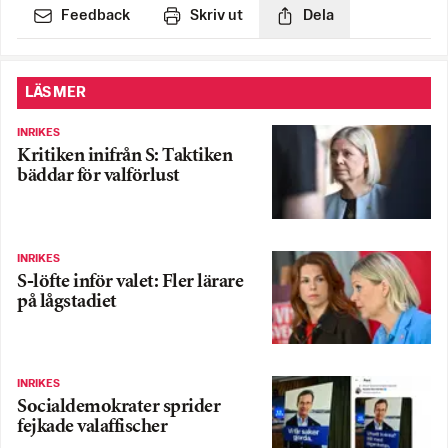
Feedback
Skriv ut
Dela
LÄS MER
INRIKES
Kritiken inifrån S: Taktiken
bäddar för valförlust
INRIKES
S-löfte inför valet: Fler lärare
på lågstadiet
INRIKES
Socialdemokrater sprider
fejkade valaffischer