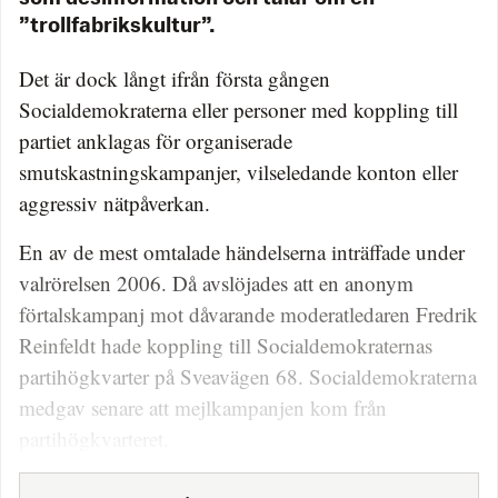
”trollfabrikskultur”.
Det är dock långt ifrån första gången
Socialdemokraterna eller personer med koppling till
partiet anklagas för organiserade
smutskastningskampanjer, vilseledande konton eller
aggressiv nätpåverkan.
En av de mest omtalade händelserna inträffade under
valrörelsen 2006. Då avslöjades att en anonym
förtalskampanj mot dåvarande moderatledaren Fredrik
Reinfeldt hade koppling till Socialdemokraternas
partihögkvarter på Sveavägen 68. Socialdemokraterna
medgav senare att mejlkampanjen kom från
partihögkvarteret.