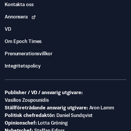
Kontakta oss
Annonsera
VD
Om Epoch Times
Prenumerationsvillkor
Integritetspolicy
Publisher / VD / ansvarig utgivare
Vasilios Zoupounidis
Ställföreträdande ansvarig utgivare
Aron Lamm
Politisk chefredaktör
Daniel Sundqvist
Opinionschef
Lotta Gröning
Nyhetschef
Staffan Erfors