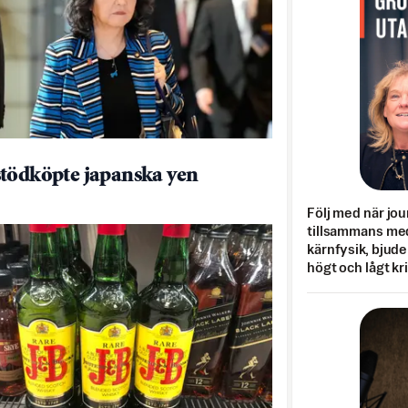
tödköpte japanska yen
Följ med när jou
tillsammans med
kärnfysik, bjuder
högt och lågt kr