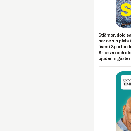
Stjärnor, doldis
har de sin plats 
även i Sportpod
Arnesen och idr
bjuder in gäster