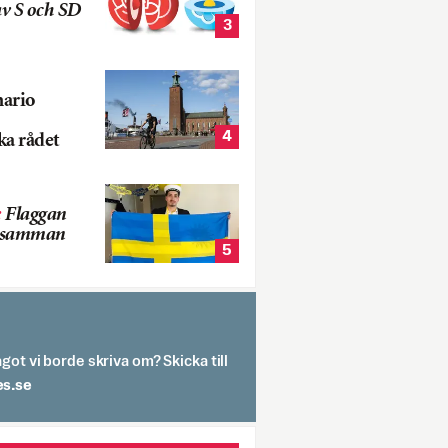
v S och SD
3
nario
4
ka rådet
:
Flaggan
s samman
5
got vi borde skriva om? Skicka till
spit