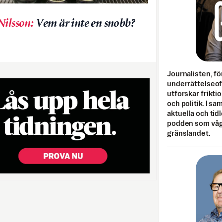
Nilsson
:
Vem är inte en snobb?
Journalisten, fö
underrättelseo
utforskar frikti
och politik. I s
aktuella och tid
podden som vågar
gränslandet.