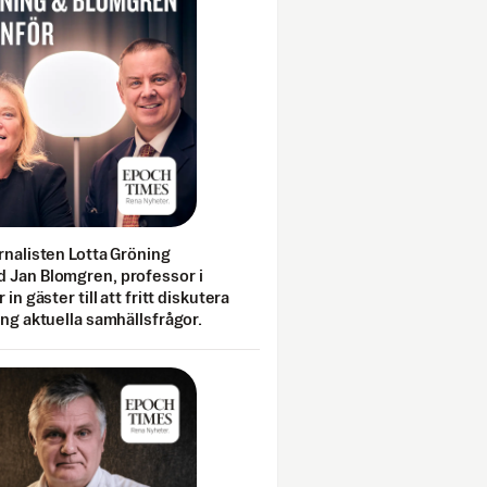
rnalisten Lotta Gröning
 Jan Blomgren, professor i
 in gäster till att fritt diskutera
ing aktuella samhällsfrågor.