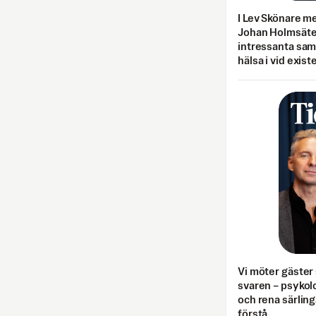
I Lev Skönare m
Johan Holmsäter
intressanta sa
hälsa i vid exist
Vi möter gäster 
svaren – psykolo
och rena särling
förstå.