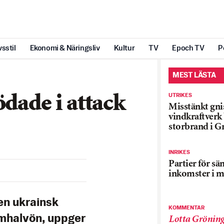
vsstil
Ekonomi & Näringsliv
Kultur
TV
Epoch TV
P
MEST LÄSTA
UTRIKES
ödade i attack
Misstänkt gnis
vindkraftver
storbrand i G
INRIKES
Partier för sä
inkomster i m
 en ukrainsk
KOMMENTAR
mhalvön, uppger
Lotta Grönin