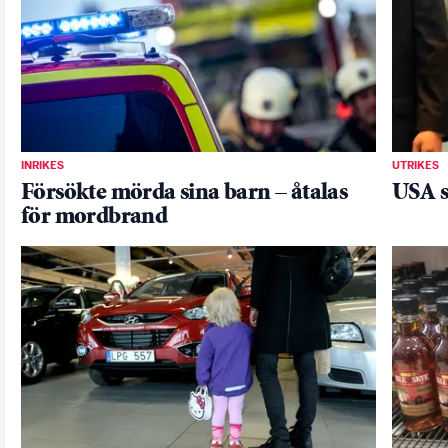
INRIKES
UTRIKES
Försökte mörda sina barn – åtalas
USA s
för mordbrand