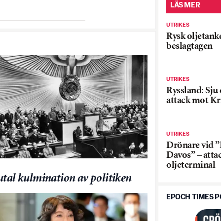
LÄS MER
UTRIKES
Rysk oljetank
beslagtagen
UTRIKES
Ryssland: Sju 
attack mot K
UTRIKES
Drönare vid ”
Davos” – atta
oljeterminal
utal kulmination av politiken
EPOCH TIMES 