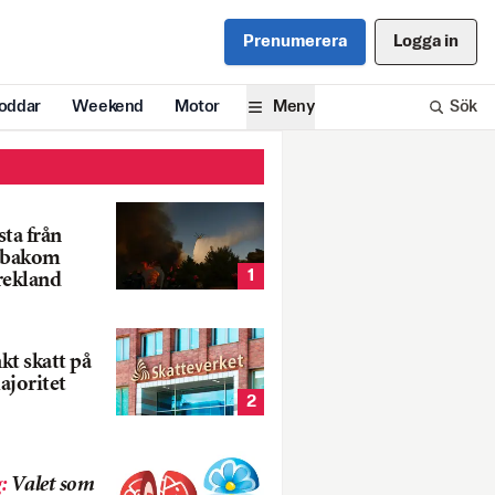
Prenumerera
Logga in
oddar
Weekend
Motor
Meny
Sök
ta från
k bakom
1
rekland
nkt skatt på
ajoritet
2
g
:
Valet som