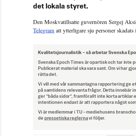
det lokala styret.
Den Moskvatillsatte guvernören Sergej Aksi
Telegram
att ytterligare sju personer skadats 
Kvalitetsjournalistik –
så arbetar Svenska Ep
Svenska Epoch Times är opartisk och tar inte pol
Publicerat material ska vara sant. Om vi har gjo
rätta det.
Vi vill med vår sammantagna rapportering ge e
på samtidens relevanta frågor. Detta innebär inte 
ger ”båda sidor”, framförallt inte korta artiklar 
intentionen endast är att rapportera något som
Vi är medlemmar i TU – mediehusens branschor
de
pressetiska reglerna
vi följer.