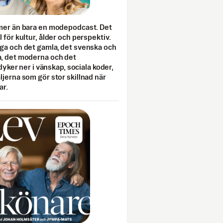
mer än bara en modepodcast. Det
 för kultur, ålder och perspektiv.
ga och det gamla, det svenska och
, det moderna och det
 dyker ner i vänskap, sociala koder,
jerna som gör stor skillnad när
ar.