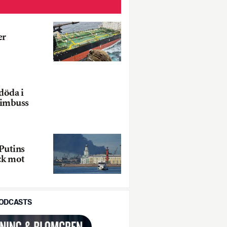
er
döda i
rimbuss
Putins
ck mot
PODCASTS