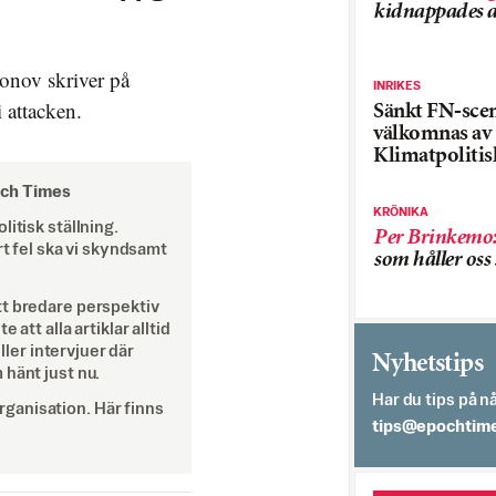
kidnappades a
onov skriver på
INRIKES
i attacken.
Sänkt FN-sce
välkomnas av
Klimatpolitis
och Times
KRÖNIKA
itisk ställning.
Per Brinkemo
rt fel ska vi skyndsamt
som håller os
tt bredare perspektiv
att alla artiklar alltid
eller intervjuer där
Nyhetstips
 hänt just nu.
Har du tips på nå
ganisation. Här finns
es.semithcope@