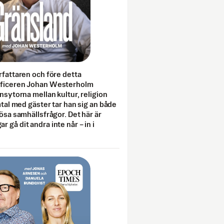
rfattaren och före detta
fficeren Johan Westerholm
onsytorna mellan kultur, religion
amtal med gäster tar han sig an både
lösa samhällsfrågor. Det här är
 gå dit andra inte når – in i