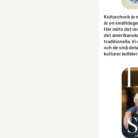
Kulturchock är 
är en smältdegel
Här möts det un
det amerikanska
traditionella. Vi
och de små detal
kulturer kollider