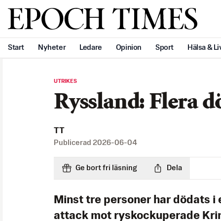
Svenska Epoch Times
Start
Nyheter
Ledare
Opinion
Sport
Hälsa & Li
UTRIKES
Ryssland: Flera d
TT
Publicerad
2026-06-04
Ge bort fri läsning
Dela
Minst tre personer har dödats i
attack mot ryskockuperade Kri