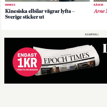
INRIKES
KÅSERI
Kinesiska elbilar vägrar lyfta –
Arne 
Sverige sticker ut
KAMPANJ