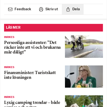
Feedback
Skriv ut
Dela
LÄS MER
INRIKES
Personliga assistenter: ”Det
räcker inte att vi och brukarna
mår dåligt”
INRIKES
Finansminister: Turistskatt
inte lösningen
INRIKES
Lyxig camping trendar – både