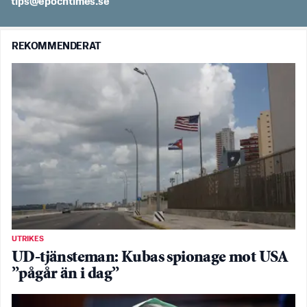
es.semithcope@spit
REKOMMENDERAT
UTRIKES
UD-tjänsteman: Kubas spionage mot USA
”pågår än i dag”