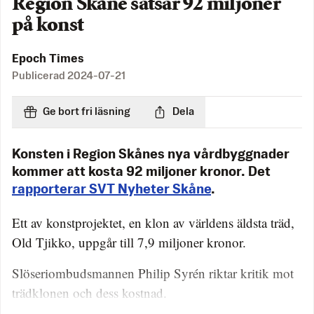
Region Skåne satsar 92 miljoner
på konst
Epoch Times
Publicerad
2024-07-21
Ge bort fri läsning
Dela
Konsten i Region Skånes nya vårdbyggnader
kommer att kosta 92 miljoner kronor. Det
rapporterar SVT Nyheter Skåne
.
Ett av konstprojektet, en klon av världens äldsta träd,
Old Tjikko, uppgår till 7,9 miljoner kronor.
Slöseriombudsmannen Philip Syrén riktar kritik mot
trädklonen och dess kostnad.