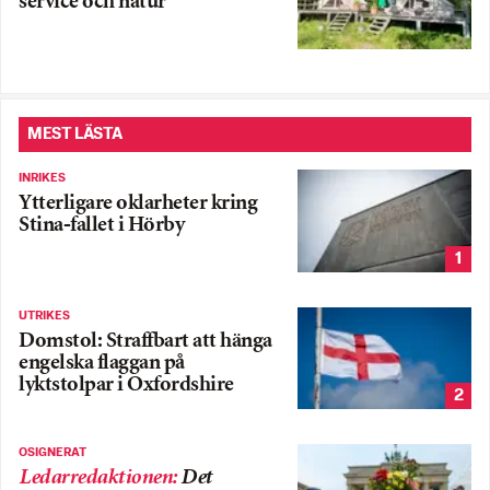
service och natur
MEST LÄSTA
INRIKES
Ytterligare oklarheter kring
Stina-fallet i Hörby
1
UTRIKES
Domstol: Straffbart att hänga
engelska flaggan på
lyktstolpar i Oxfordshire
2
OSIGNERAT
Ledarredaktionen
:
Det