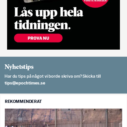
Nyhetstips
Har du tips på något vi borde skriva om? Skicka till
es.semithcope@spit
REKOMMENDERAT