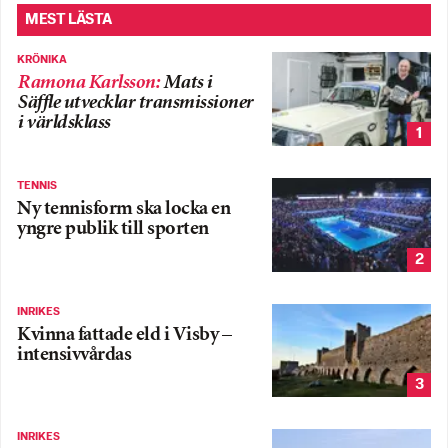
MEST LÄSTA
KRÖNIKA
Ramona Karlsson
:
Mats i
Säffle utvecklar transmissioner
i världsklass
1
TENNIS
Ny tennisform ska locka en
yngre publik till sporten
2
INRIKES
Kvinna fattade eld i Visby –
intensivvårdas
3
INRIKES