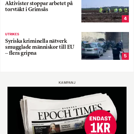
Aktivister stoppar arbetet på
torvtäkt i Grimsås
4
UTRIKES
Syriska kriminella nätverk
smugglade människor till EU
– flera gripna
5
KAMPANJ