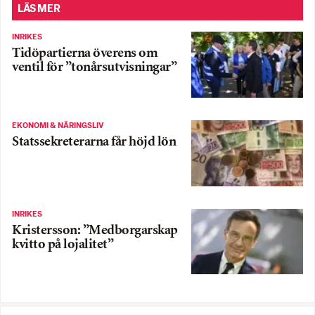
LÄS MER
INRIKES
Tidöpartierna överens om
ventil för ”tonårsutvisningar”
EKONOMI & NÄRINGSLIV
Statssekreterarna får höjd lön
INRIKES
Kristersson: ”Medborgarskap
kvitto på lojalitet”