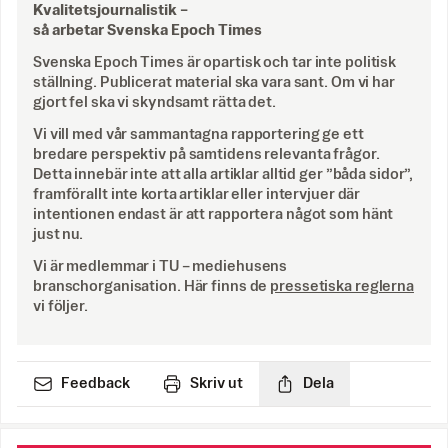
Kvalitetsjournalistik –
så arbetar Svenska Epoch Times
Svenska Epoch Times är opartisk och tar inte politisk
ställning. Publicerat material ska vara sant. Om vi har
gjort fel ska vi skyndsamt rätta det.
Vi vill med vår sammantagna rapportering ge ett
bredare perspektiv på samtidens relevanta frågor.
Detta innebär inte att alla artiklar alltid ger ”båda sidor”,
framförallt inte korta artiklar eller intervjuer där
intentionen endast är att rapportera något som hänt
just nu.
Vi är medlemmar i TU – mediehusens
branschorganisation. Här finns de
pressetiska reglerna
vi följer.
Feedback
Skriv ut
Dela