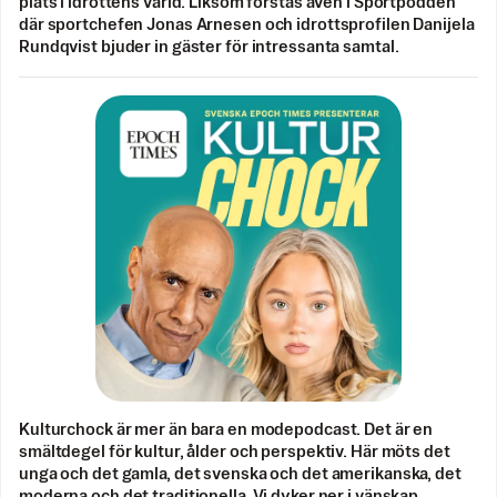
plats i idrottens värld. Liksom förstås även i Sportpodden
där sportchefen Jonas Arnesen och idrottsprofilen Danijela
Rundqvist bjuder in gäster för intressanta samtal.
Kulturchock är mer än bara en modepodcast. Det är en
smältdegel för kultur, ålder och perspektiv. Här möts det
unga och det gamla, det svenska och det amerikanska, det
moderna och det traditionella. Vi dyker ner i vänskap,