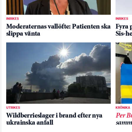
INRIKES
INRIKES
Moderaternas vallöfte: Patienten ska
Fyra 
slippa vänta
Sis-h
UTRIKES
KRÖNIKA
Wildberrieslager i brand efter nya
Per B
ukrainska anfall
samm