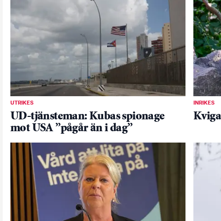
UTRIKES
INRIKES
UD-tjänsteman: Kubas spionage
Kviga
mot USA ”pågår än i dag”