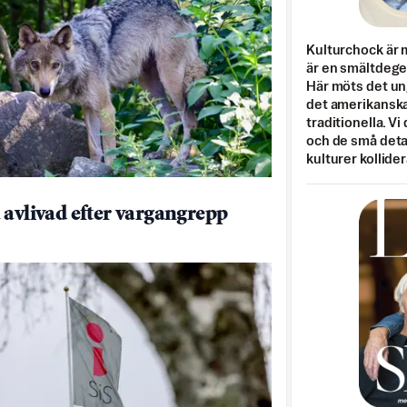
Kulturchock är 
är en smältdegel
Här möts det un
det amerikanska
traditionella. Vi
och de små detal
kulturer kollider
 avlivad efter vargangrepp