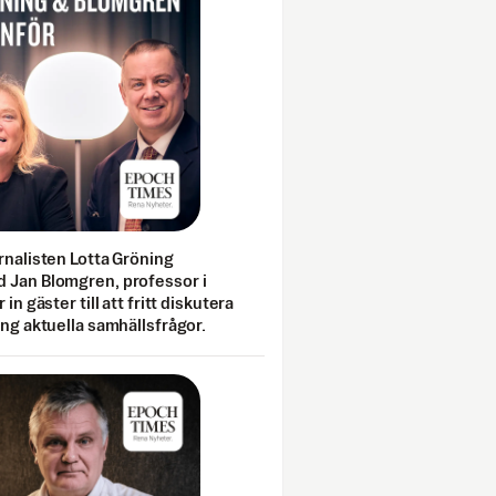
rnalisten Lotta Gröning
 Jan Blomgren, professor i
 in gäster till att fritt diskutera
ing aktuella samhällsfrågor.