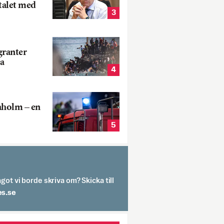
talet med
3
ranter
a
4
aholm – en
5
got vi borde skriva om? Skicka till
spit