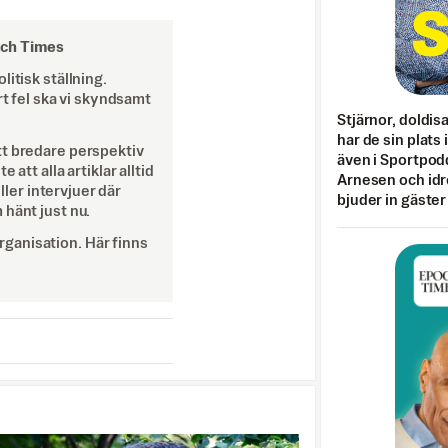
och Times
itisk ställning.
rt fel ska vi skyndsamt
Stjärnor, doldis
har de sin plats 
tt bredare perspektiv
även i Sportpod
att alla artiklar alltid
Arnesen och idr
eller intervjuer där
bjuder in gäster
 hänt just nu.
ganisation. Här finns