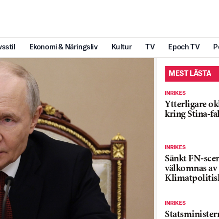
vsstil
Ekonomi & Näringsliv
Kultur
TV
Epoch TV
P
MEST LÄSTA
INRIKES
Ytterligare ok
kring Stina-fa
INRIKES
Sänkt FN-sce
välkomnas av
Klimatpolitis
INRIKES
Statsministe