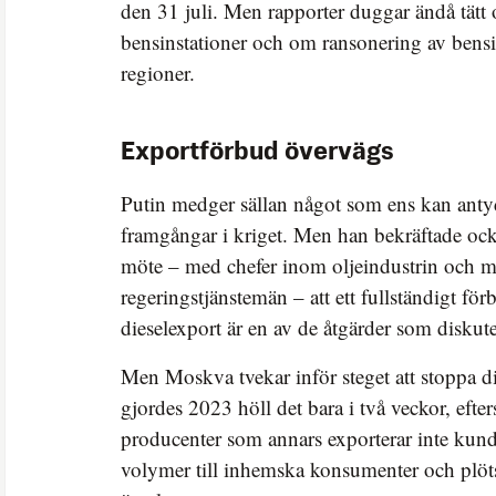
den 31 juli. Men rapporter duggar ändå tätt 
bensinstationer och om ransonering av bensin
regioner.
Exportförbud övervägs
Putin medger sällan något som ens kan anty
framgångar i kriget. Men han bekräftade oc
möte – med chefer inom oljeindustrin och 
regeringstjänstemän – att ett fullständigt fö
dieselexport är en av de åtgärder som diskute
Men Moskva tvekar inför steget att stoppa d
gjordes 2023 höll det bara i två veckor, efte
producenter som annars exporterar inte kund
volymer till inhemska konsumenter och plöts