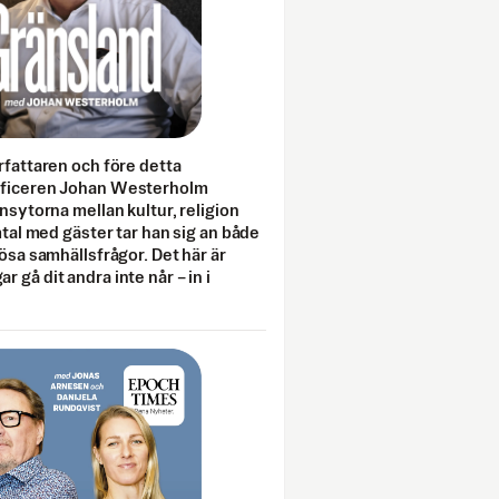
rfattaren och före detta
fficeren Johan Westerholm
onsytorna mellan kultur, religion
amtal med gäster tar han sig an både
lösa samhällsfrågor. Det här är
 gå dit andra inte når – in i