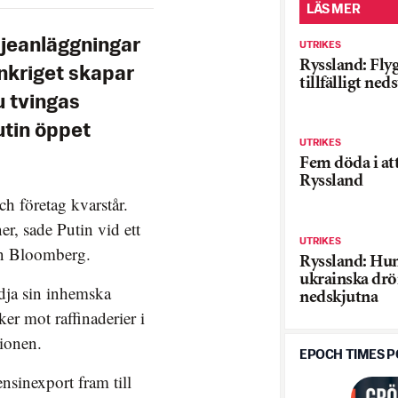
LÄS MER
ljeanläggningar
UTRIKES
Ryssland: Fly
rankriget skapar
tillfälligt ne
u tvingas
utin öppet
UTRIKES
Fem döda i at
Ryssland
ch företag kvarstår.
er, sade Putin vid ett
UTRIKES
ån Bloomberg.
Ryssland: Hun
ukrainska drö
ödja sin inhemska
nedskjutna
er mot raffinaderier i
tionen.
EPOCH TIMES 
ensinexport fram till