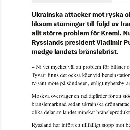
Ukrainska attacker mot ryska o
liksom störningar till följd av I
allt större problem för Kreml. N
Rysslands president Vladimir P
medge landets bränslebrist.
– Ni vet mycket väl att problem för bilister o
Tyvärr finns det också köer vid bensinstation
tv-sänt möte på söndagen, enligt nyhetsbyr
Moskva överväger en rad åtgärder för att st
bränslemarknad sedan ukrainska drönarattack
olika delar av landet minskat bränsleproduk
Ryssland har infört ett tillfälligt stopp mot b