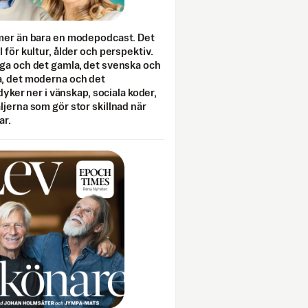
mer än bara en modepodcast. Det
 för kultur, ålder och perspektiv.
ga och det gamla, det svenska och
, det moderna och det
 dyker ner i vänskap, sociala koder,
jerna som gör stor skillnad när
ar.