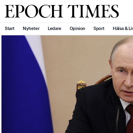
Svenska Epoch Times
Start
Nyheter
Ledare
Opinion
Sport
Hälsa & Li