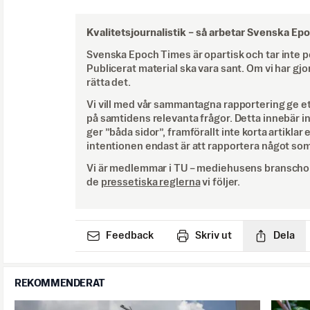
Kvalitetsjournalistik –
så arbetar Svenska Ep
Svenska Epoch Times är opartisk och tar inte pol
Publicerat material ska vara sant. Om vi har gjo
rätta det.
Vi vill med vår sammantagna rapportering ge e
på samtidens relevanta frågor. Detta innebär inte 
ger ”båda sidor”, framförallt inte korta artiklar 
intentionen endast är att rapportera något som
Vi är medlemmar i TU – mediehusens branschor
de
pressetiska reglerna
vi följer.
Feedback
Skriv ut
Dela
REKOMMENDERAT