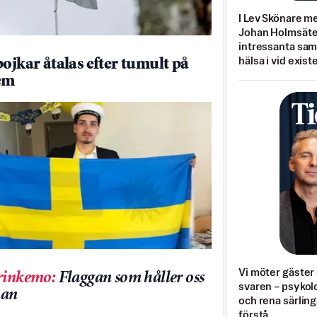
I Lev Skönare m
Johan Holmsäter
intressanta sa
hälsa i vid exist
pojkar åtalas efter tumult på
em
Vi möter gäster 
rinkemo
:
Flaggan som håller oss
svaren – psykolo
an
och rena särling
förstå.