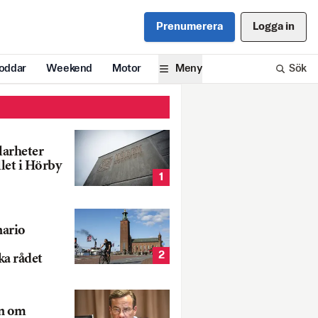
Prenumerera
Logga in
oddar
Weekend
Motor
Meny
Sök
larheter
llet i Hörby
1
nario
2
ka rådet
rn om