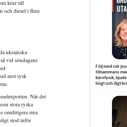
om köer till
 och diesel i flera
da ukrainska
kså vid söndagens
med
Följ med när jou
tillsammans med
rbud mot rysk
kärnfysik, bjuder
ras.
högt och lågt kr
ieselexporten. När det
rsom stora ryska
e omdirigera sina
ligt stod inför