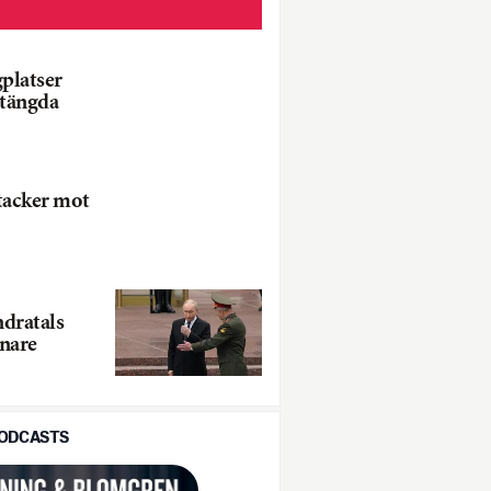
gplatser
dstängda
tacker mot
dratals
nare
PODCASTS