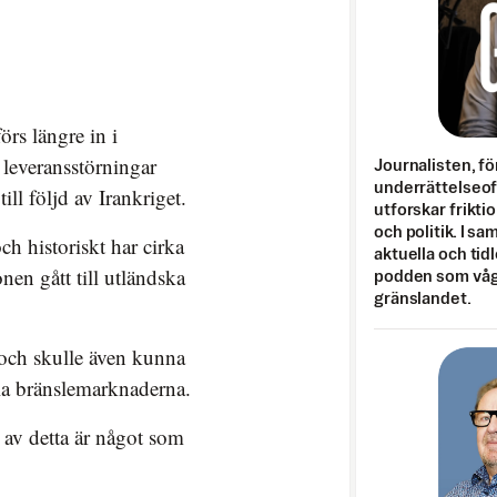
örs längre in i
leveransstörningar
Journalisten, fö
underrättelseo
ll följd av Irankriget.
utforskar frikti
och politik. I s
ch historiskt har cirka
aktuella och tid
en gått till utländska
podden som vågar
gränslandet.
 och skulle även kunna
ala bränslemarknaderna.
l av detta är något som