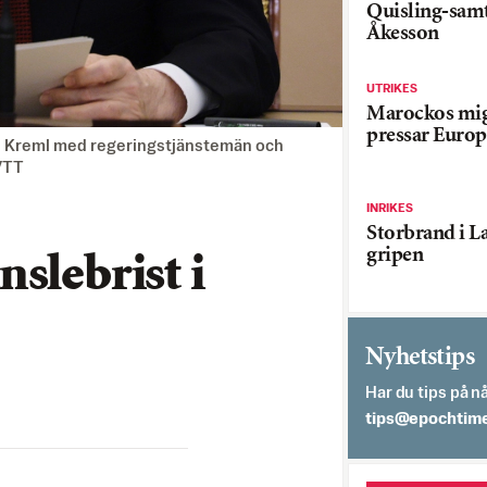
Quisling-sam
Åkesson
UTRIKES
Marockos mig
pressar Europ
i Kreml med regeringstjänstemän och
P/TT
INRIKES
Storbrand i L
gripen
slebrist i
Nyhetstips
Har du tips på nå
es.semithcope@