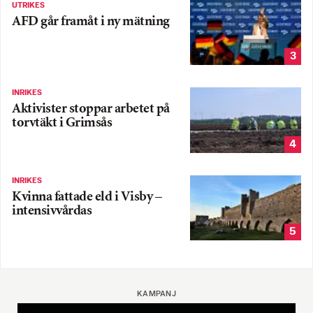
UTRIKES
AFD går framåt i ny mätning
3
INRIKES
Aktivister stoppar arbetet på
torvtäkt i Grimsås
4
INRIKES
Kvinna fattade eld i Visby –
intensivvårdas
5
KAMPANJ