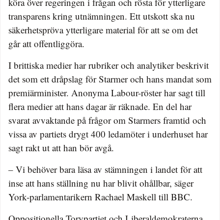
köra över regeringen i frågan och rösta för ytterligare
transparens kring utnämningen. Ett utskott ska nu
säkerhetspröva ytterligare material för att se om det
går att offentliggöra.
I brittiska medier har rubriker och analytiker beskrivit
det som ett dråpslag för Starmer och hans mandat som
premiärminister. Anonyma Labour-röster har sagt till
flera medier att hans dagar är räknade. En del har
svarat avvaktande på frågor om Starmers framtid och
vissa av partiets drygt 400 ledamöter i underhuset har
sagt rakt ut att han bör avgå.
– Vi behöver bara läsa av stämningen i landet för att
inse att hans ställning nu har blivit ohållbar, säger
York-parlamentarikern Rachael Maskell till BBC.
Oppositionella Torypartiet och Liberaldemokraterna