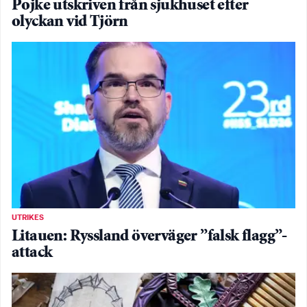
Pojke utskriven från sjukhuset efter
olyckan vid Tjörn
UTRIKES
Litauen: Ryssland överväger ”falsk flagg”-
attack