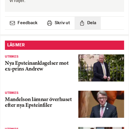
vi följer.
Feedback
Skriv ut
Dela
LÄS MER
UTRIKES
Nya Epsteinanklagelser mot
ex-prins Andrew
UTRIKES
Mandelson lämnar överhuset
efter nya Epsteinfiler