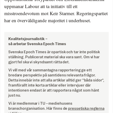
uppmanar Labour att ta initiativ till ett
misstroendevotum mot Keir Starmer. Regeringspartiet
har en överväldigande majoritet i underhuset.
Kvalitetsjournalistik –
så arbetar Svenska Epoch Times
Svenska Epoch Times är opartisk och tar inte politisk
ställning. Publicerat material ska vara sant. Om vi har
gjort fel ska vi skyndsamt rätta det.
Vi vill med vår sammantagna rapportering ge ett
bredare perspektiv på samtidens relevanta frågor.
Detta innebär inte att alla artiklar alltid ger ”båda sidor”,
framförallt inte korta artiklar eller intervjuer där
intentionen endast är att rapportera något som hänt
just nu.
Vi är medlemmar i TU – mediehusens
branschorganisation. Här finns de
pressetiska reglerna