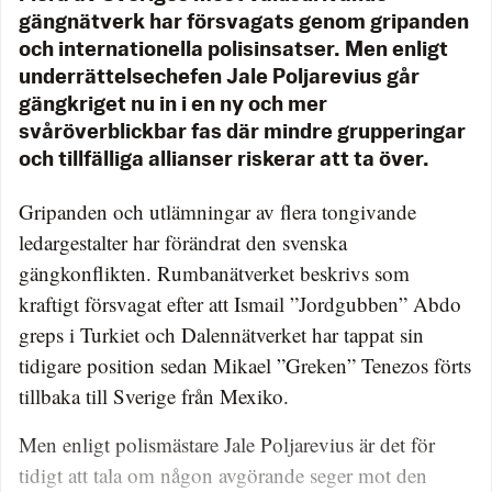
gängnätverk har försvagats genom gripanden
och internationella polisinsatser. Men enligt
underrättelsechefen Jale Poljarevius går
gängkriget nu in i en ny och mer
svåröverblickbar fas där mindre grupperingar
och tillfälliga allianser riskerar att ta över.
Gripanden och utlämningar av flera tongivande
ledargestalter har förändrat den svenska
gängkonflikten. Rumbanätverket beskrivs som
kraftigt försvagat efter att Ismail ”Jordgubben” Abdo
greps i Turkiet och Dalennätverket har tappat sin
tidigare position sedan Mikael ”Greken” Tenezos förts
tillbaka till Sverige från Mexiko.
Men enligt polismästare Jale Poljarevius är det för
tidigt att tala om någon avgörande seger mot den