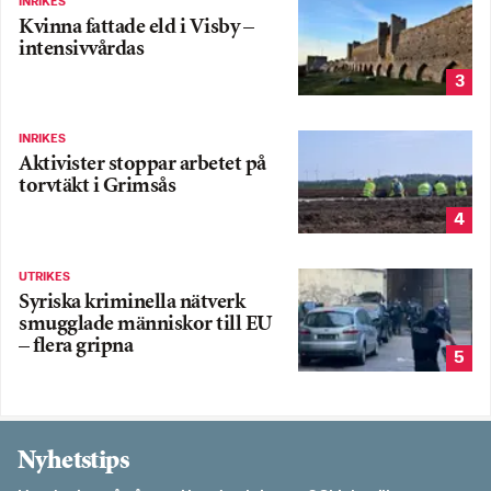
INRIKES
Kvinna fattade eld i Visby –
intensivvårdas
3
INRIKES
Aktivister stoppar arbetet på
torvtäkt i Grimsås
4
UTRIKES
Syriska kriminella nätverk
smugglade människor till EU
– flera gripna
5
Nyhetstips