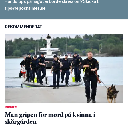
Har du tips på något vi borde skriva om? Skicka till
es.semithcope@spit
REKOMMENDERAT
INRIKES
Man gripen för mord på kvinna i
skärgården