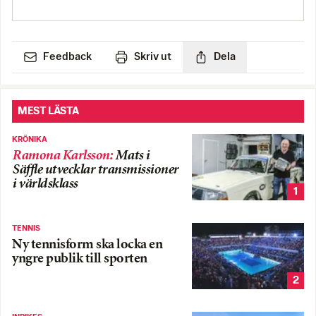
Feedback
Skriv ut
Dela
MEST LÄSTA
KRÖNIKA
Ramona Karlsson
:
Mats i
Säffle utvecklar transmissioner
i världsklass
1
TENNIS
Ny tennisform ska locka en
yngre publik till sporten
2