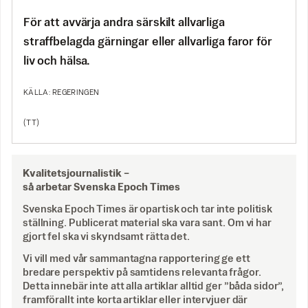
För att avvärja andra särskilt allvarliga
straffbelagda gärningar eller allvarliga faror för
liv och hälsa.
KÄLLA: REGERINGEN
(TT)
Kvalitetsjournalistik –
så arbetar Svenska Epoch Times
Svenska Epoch Times är opartisk och tar inte politisk
ställning. Publicerat material ska vara sant. Om vi har
gjort fel ska vi skyndsamt rätta det.
Vi vill med vår sammantagna rapportering ge ett
bredare perspektiv på samtidens relevanta frågor.
Detta innebär inte att alla artiklar alltid ger ”båda sidor”,
framförallt inte korta artiklar eller intervjuer där