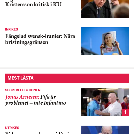
Kristersson kritisk i KU
INRIKES
Fängslad svensk-iranier: Nära
bristningsgränsen
MEST LÄSTA
SPORTREFLEKTIONEN
Jonas Arnesen
:
Fifa är
problemet – inte Infantino
1
UTRIKES