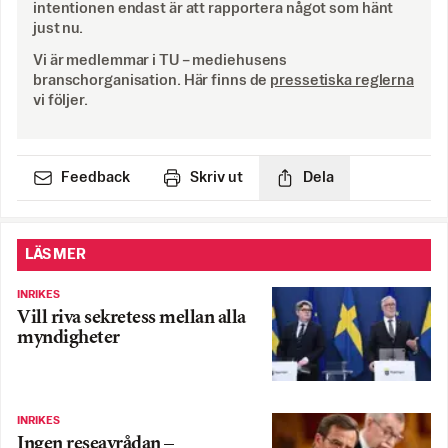
intentionen endast är att rapportera något som hänt
just nu.
Vi är medlemmar i TU – mediehusens
branschorganisation. Här finns de
pressetiska reglerna
vi följer.
Feedback
Skriv ut
Dela
LÄS MER
INRIKES
Vill riva sekretess mellan alla
myndigheter
INRIKES
Ingen reseavrådan –