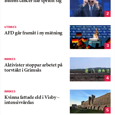
Bidens cancer har spridit sig
2
UTRIKES
AFD går framåt i ny mätning
3
INRIKES
Aktivister stoppar arbetet på
torvtäkt i Grimsås
4
INRIKES
Kvinna fattade eld i Visby –
intensivvårdas
5