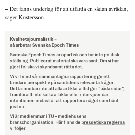
– Det fanns underlag för att utfärda en sådan avrådan,
säger Kristersson.
Kvalitetsjournalistik –
så arbetar Svenska Epoch Times
Svenska Epoch Times är opartisk och tar inte politisk
ställning. Publicerat material ska vara sant. Om vi har
gjort fel ska vi skyndsamt rätta det.
Vi vill med vår sammantagna rapportering ge ett
bredare perspektiv på samtidens relevanta frågor.
Detta innebär inte att alla artiklar alltid ger ”båda sidor”,
framförallt inte korta artiklar eller intervjuer där
intentionen endast är att rapportera något som hänt
just nu.
Vi är medlemmar i TU – mediehusens
branschorganisation. Här finns de
pressetiska reglerna
vi följer.