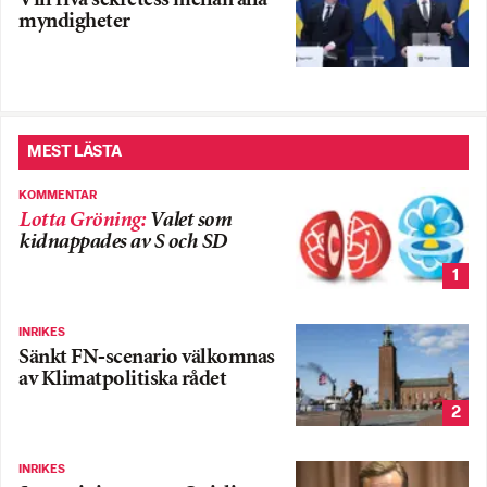
Vill riva sekretess mellan alla
myndigheter
MEST LÄSTA
KOMMENTAR
Lotta Gröning
:
Valet som
kidnappades av S och SD
1
INRIKES
Sänkt FN-scenario välkomnas
av Klimatpolitiska rådet
2
INRIKES