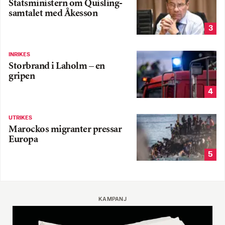
Statsministern om Quisling-
samtalet med Åkesson
3
INRIKES
Storbrand i Laholm – en
gripen
4
UTRIKES
Marockos migranter pressar
Europa
5
KAMPANJ