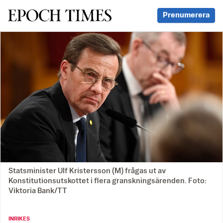
Svenska Epoch Times
Prenumerera
Statsminister Ulf Kristersson (M) frågas ut av
Konstitutionsutskottet i flera granskningsärenden. Foto:
Viktoria Bank/TT
INRIKES