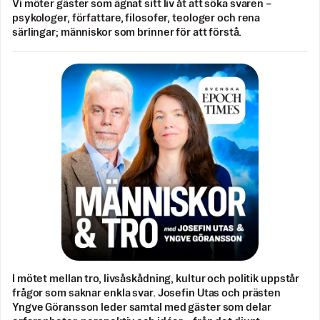
Vi möter gäster som ägnat sitt liv åt att söka svaren –
psykologer, författare, filosofer, teologer och rena
särlingar; människor som brinner för att förstå.
I mötet mellan tro, livsåskådning, kultur och politik uppstår
frågor som saknar enkla svar. Josefin Utas och prästen
Yngve Göransson leder samtal med gäster som delar