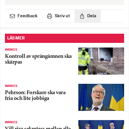
Feedback
Skriv ut
Dela
LÄS MER
INRIKES
Kontroll av sprängämnen ska
skärpas
INRIKES
Pehrson: Forskare ska vara
fria och lite jobbiga
INRIKES