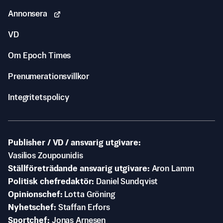
Annonsera
VD
Om Epoch Times
Prenumerationsvillkor
Integritetspolicy
Publisher / VD / ansvarig utgivare
Vasilios Zoupounidis
Ställföreträdande ansvarig utgivare
Aron Lamm
Politisk chefredaktör
Daniel Sundqvist
Opinionschef
Lotta Gröning
Nyhetschef
Staffan Erfors
Sportchef
Jonas Arnesen