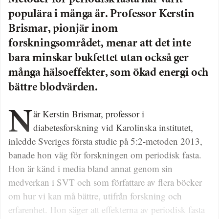
populära i många år. Professor Kerstin
Brismar, pionjär inom
forskningsområdet, menar att det inte
bara minskar bukfettet utan också ger
många hälsoeffekter, som ökad energi och
bättre blodvärden.
När Kerstin Brismar, professor i
diabetesforskning vid Karolinska institutet,
inledde Sveriges första studie på 5:2-metoden 2013,
banade hon väg för forskningen om periodisk fasta.
Hon är känd i media bland annat genom sin
medverkan i SVT och som författare av flera böcker
om hur vi kan må bättre, utifrån forskning och
erfarenhet. Hon säger att effekterna av periodisk fasta