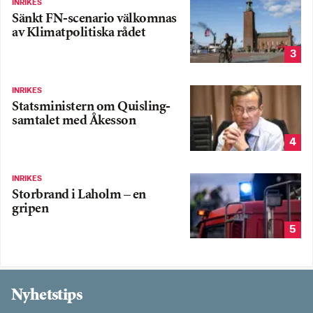
INRIKES
Sänkt FN-scenario välkomnas
av Klimatpolitiska rådet
3
INRIKES
Statsministern om Quisling-
samtalet med Åkesson
4
INRIKES
Storbrand i Laholm – en
gripen
5
Nyhetstips