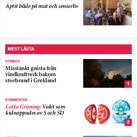
Aptit både på mat och seniorliv
MEST LÄSTA
UTRIKES
Misstänkt gnista från
vindkraftverk bakom
storbrand i Grekland
1
KOMMENTAR
Lotta Gröning
:
Valet som
kidnappades av S och SD
2