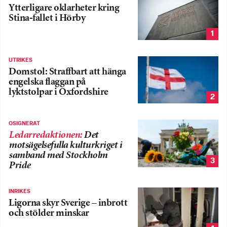
Ytterligare oklarheter kring
Stina-fallet i Hörby
1
UTRIKES
Domstol: Straffbart att hänga
engelska flaggan på
lyktstolpar i Oxfordshire
2
OSIGNERAT
Ledarredaktionen
:
Det
motsägelsefulla kulturkriget i
samband med Stockholm
3
Pride
INRIKES
Ligorna skyr Sverige – inbrott
och stölder minskar