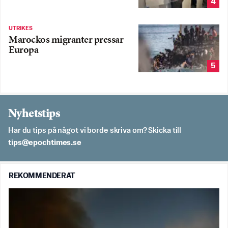
4
UTRIKES
Marockos migranter pressar
Europa
5
Nyhetstips
Har du tips på något vi borde skriva om? Skicka till
es.semithcope@spit
REKOMMENDERAT