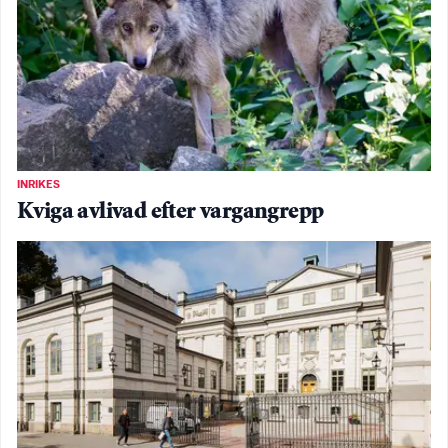
INRIKES
Kviga avlivad efter vargangrepp