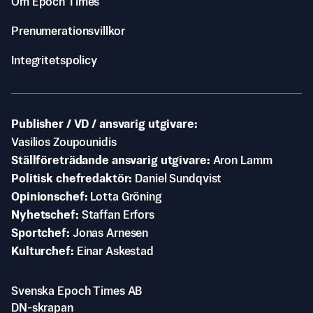
Om Epoch Times
Prenumerationsvillkor
Integritetspolicy
Publisher / VD / ansvarig utgivare
Vasilios Zoupounidis
Ställföreträdande ansvarig utgivare
Aron Lamm
Politisk chefredaktör
Daniel Sundqvist
Opinionschef
Lotta Gröning
Nyhetschef
Staffan Erfors
Sportchef
Jonas Arnesen
Kulturchef
Einar Askestad
Svenska Epoch Times AB
DN-skrapan